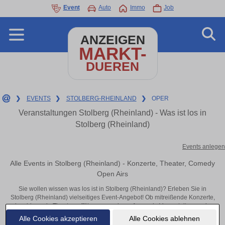
Event
Auto
Immo
Job
ANZEIGEN
MARKT-
DUEREN
❯
EVENTS
❯
STOLBERG-RHEINLAND
❯
OPER
Veranstaltungen Stolberg (Rheinland) - Was ist los in
Stolberg (Rheinland)
Events anlegen
Alle Events in Stolberg (Rheinland) - Konzerte, Theater, Comedy
Open Airs
Sie wollen wissen was los ist in Stolberg (Rheinland)? Erleben Sie in
Stolberg (Rheinland) vielseitiges Event-Angebot! Ob mitreißende Konzerte,
inspirierende Theateraufführungen oder aufregende Veranstaltungen in
Stolberg (Rheinland) – hier finden alles im Überblick und Tickets.
Alle Cookies akzeptieren
Alle Cookies ablehnen