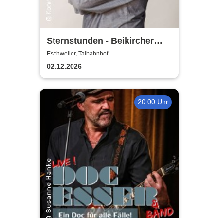
Sternstunden - Beikircher
und seine
Eschweiler, Talbahnhof
Dezembergeschichten
02.12.2026
20:00 Uhr