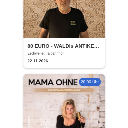
80 EURO - WALDIs ANTIKE
BINGOSHOW
Eschweiler, Talbahnhof
22.11.2026
20:00 Uhr