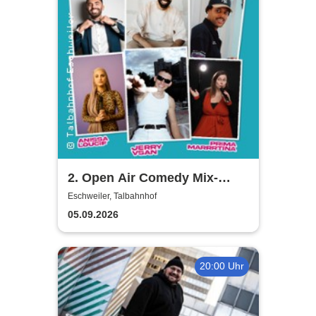
2. Open Air Comedy Mix-
Show - Khalid Bounouar,
Eschweiler, Talbahnhof
Benaissa Lamroubal, Abeku
05.09.2026
u. a.
20:00 Uhr