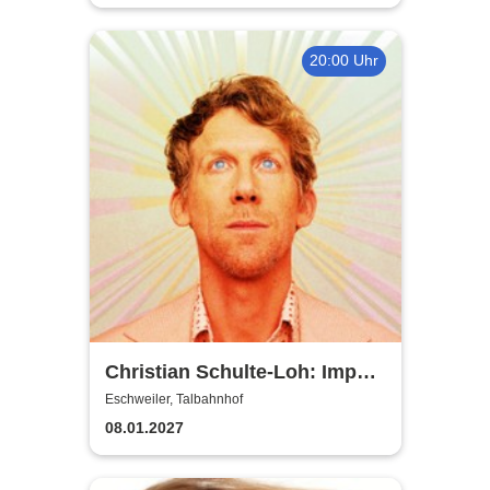
20:00 Uhr
Christian Schulte-Loh: Import
Export
Eschweiler, Talbahnhof
08.01.2027