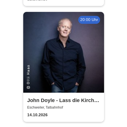
20:00 Uhr
John Doyle - Lass die Kirche
im Dorf
Eschweiler, Talbahnhof
14.10.2026