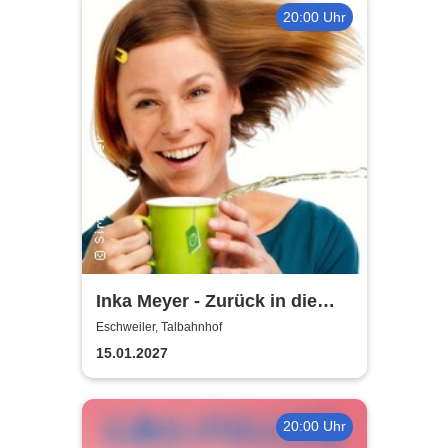
20:00 Uhr
Inka Meyer - Zurück in die
Zugluft
Eschweiler, Talbahnhof
15.01.2027
20:00 Uhr