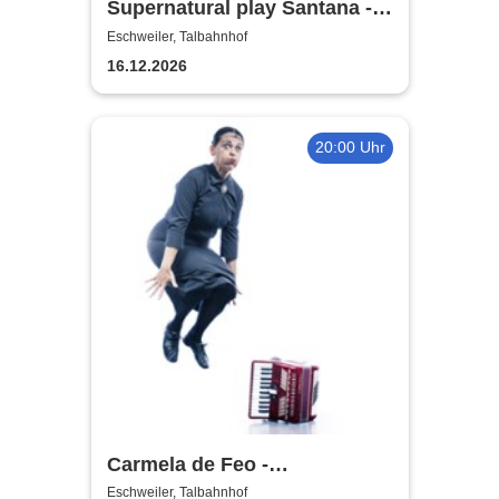
Supernatural play Santana - A
Tribute to Carlos Santana
Eschweiler, Talbahnhof
16.12.2026
20:00 Uhr
Carmela de Feo -
Froschkönigin - 20 Jahre La
Eschweiler, Talbahnhof