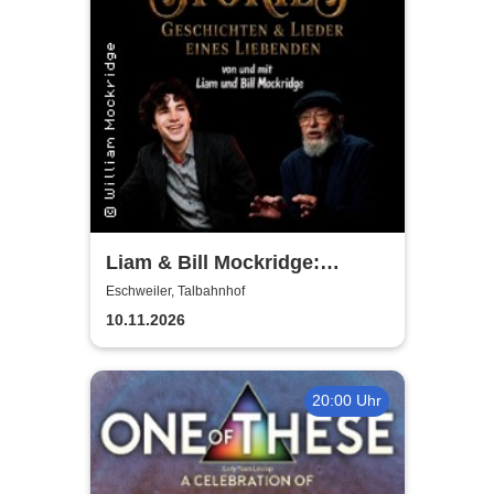
Liam & Bill Mockridge:
STORIES - Geschichten &
Eschweiler, Talbahnhof
Lieder eines Liebenden
10.11.2026
20:00 Uhr