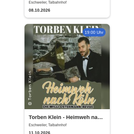
Eschweiler, Talbahnhof
08.10.2026
19:00 Uhr
Torben Klein - Heimweh nach
Köln - die Willi Ostermann
Eschweiler, Talbahnhof
Revue
11.10.2026