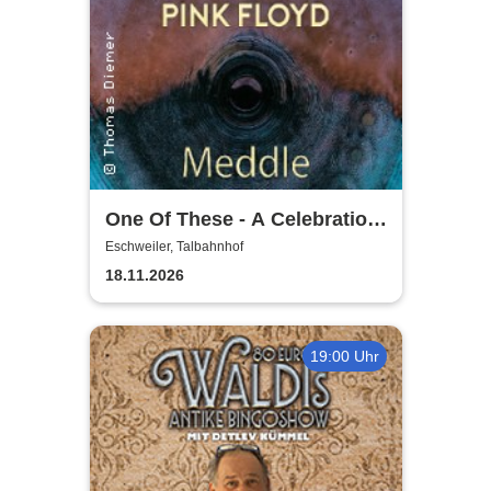
One Of These - A Celebration
of Pink Floyd / Early Years:
Eschweiler, Talbahnhof
Meddle
18.11.2026
19:00 Uhr