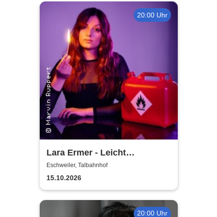
20:00 Uhr
Lara Ermer - Leicht
entflammbar
Eschweiler, Talbahnhof
15.10.2026
20:00 Uhr