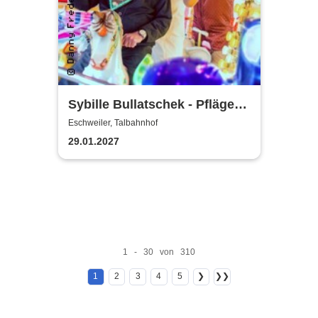
Sybille Bullatschek - Pfläge
lieber ungewöhnlich
Eschweiler, Talbahnhof
29.01.2027
1 - 30 von 310
1
2
3
4
5
❯
❯❯