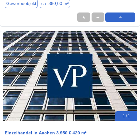
Gewerbeobjekt
ca. 380,00 m²
★
➦
➜
1 / 1
Einzelhandel in Aachen 3.950 € 420 m²