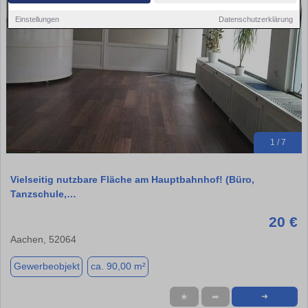
Einstellungen
Datenschutzerklärung
1 / 7
Vielseitig nutzbare Fläche am Hauptbahnhof! (Büro,
Tanzschule,…
20 €
Aachen, 52064
Gewerbeobjekt
ca. 90,00 m²
★
➦
➜