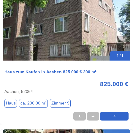
1 / 1
Haus zum Kaufen in Aachen 825.000 € 200 m²
825.000 €
Aachen, 52064
Haus
ca. 200,00 m²
Zimmer 9
★
➦
➜