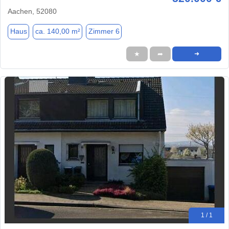
Aachen, 52080
Haus
ca. 140,00 m²
Zimmer 6
★
➦
➜
1 / 1