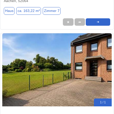
Aachen, 52064
Haus
ca. 163,22 m²
Zimmer 7
★
➦
➜
1 / 1