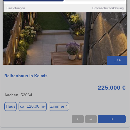
Einstellungen
Datenschutzerklärung
1 / 4
Reihenhaus in Kelmis
225.000 €
Aachen, 52064
Haus
ca. 120,00 m²
Zimmer 4
★
➦
➜