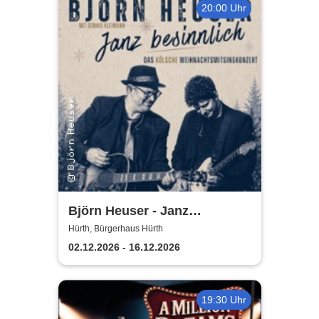
20:00 Uhr
Björn Heuser - Janz
besinnlich
Hürth, Bürgerhaus Hürth
02.12.2026 - 16.12.2026
19:30 Uhr