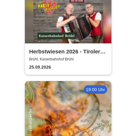
Herbstwiesen 2026 - Tiroler
Partymander live |
Brühl, Kaiserbahnhof Brühl
Kaiserbahnhof Brühl
25.09.2026
19:00 Uhr