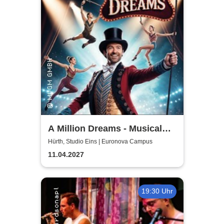
A Million Dreams - Musical
Circus Show
Hürth, Studio Eins | Euronova Campus
11.04.2027
19:30 Uhr