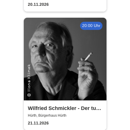
20.11.2026
20:00 Uhr
Wilfried Schmickler - Der tut's
noch
Hürth, Bürgerhaus Hürth
21.11.2026