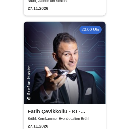
Brühl, Galerie am Schloss
27.11.2026
20:00 Uhr
Fatih Çevikkollu - KI -
Kritische Intelligenz
Brühl, Kornkammer Eventlocation Brühl
27.11.2026