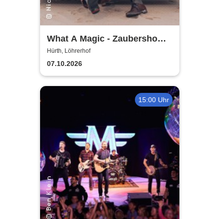
What A Magic - Zaubershow
mit Toby Rudolph und Nico
Hürth, Löhrerhof
Nimz
07.10.2026
15:00 Uhr