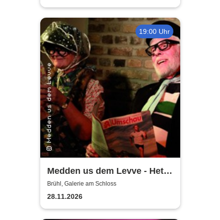
19:00 Uhr
Medden us dem Levve - Het
jet un do jet
Brühl, Galerie am Schloss
28.11.2026