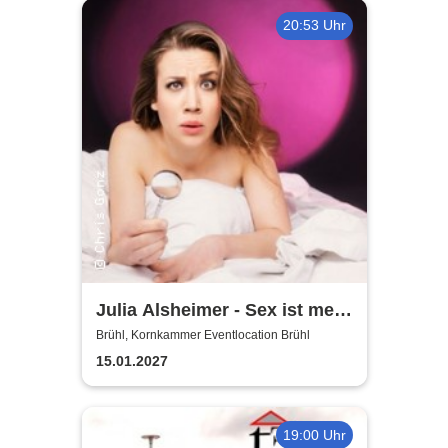
20:53 Uhr
Julia Alsheimer - Sex ist mehr
als nur 'ne Nummer
Brühl, Kornkammer Eventlocation Brühl
15.01.2027
19:00 Uhr