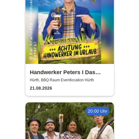
Handwerker Peters I Das
Sommer Event | Achtung -
Hürth, BBQ Raum Eventlocation Hürth
Handwerker im UrlaubOpen
21.08.2026
Air
20:00 Uhr