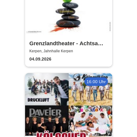
Grenzlandtheater - Achtsam
Morden durch bewusste
Kerpen, Jahnhalle Kerpen
Ernährung
04.09.2026
16:00 Uhr