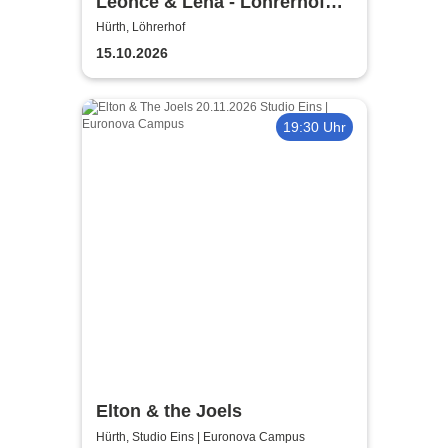
Leonce & Lena - Löhrerhof
Hürth
Hürth, Löhrerhof
15.10.2026
19:30 Uhr
Elton & the Joels
Hürth, Studio Eins | Euronova Campus