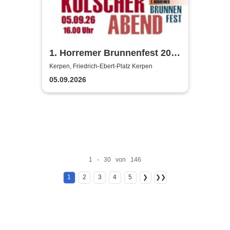
1. Horremer Brunnenfest 2026
- Klüngelköpp, Druckluft,
Kerpen, Friedrich-Ebert-Platz Kerpen
Planschemalöör, Paveier
05.09.2026
1 - 30 von 146
1
2
3
4
5
❯
❯❯