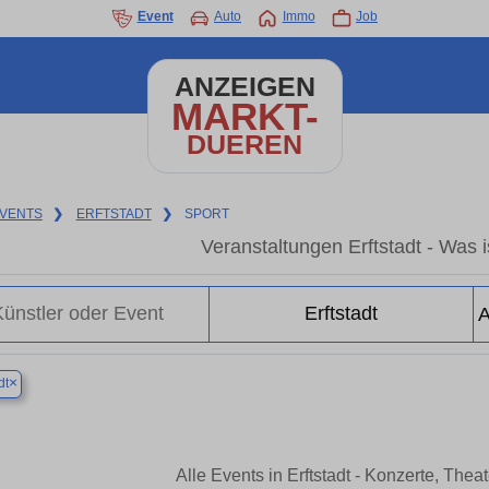
Event
Auto
Immo
Job
ANZEIGEN
MARKT-
DUEREN
VENTS
❯
ERFTSTADT
❯
SPORT
Veranstaltungen Erftstadt - Was is
×
dt
Alle Events in Erftstadt - Konzerte, The