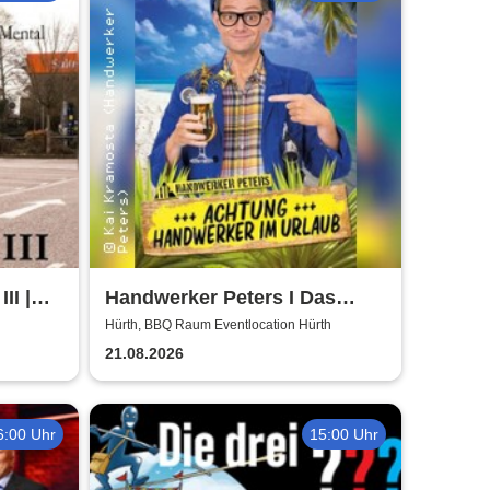
II |
Handwerker Peters I Das
ühl
Sommer Event | Achtung -
Hürth, BBQ Raum Eventlocation Hürth
Handwerker im UrlaubOpen
21.08.2026
Air
6:00 Uhr
15:00 Uhr