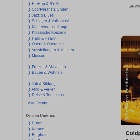
❯ HipHop & R’n‘B
Sie wo
❯ Sportveranstaltungen
❯ Jazz & Blues
❯ Schlager & Volksmusik
❯ Kinderveranstaltungen
❯ Klassische Konzerte
❯ Hard & Heavy
❯ Opern & Operetten
❯ Ausstellungen & Museen
❯ Messen
❯ Freizeit & Aktivitäten
❯ Bauen & Wohnen
❯ Job & Bildung
❯ Auto & Verker
❯ Reise & Tourismus
Alle Events
Orte im Umkreis
❯ Düren
❯ Kerpen
Coldp
❯ Bergheim