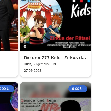
Die drei ??? Kids - Zirkus der
Rätsel | Bürgerhaus Hürth
Hürth, Bürgerhaus Hürth
27.09.2026
5:00 Uhr
19:00 Uhr