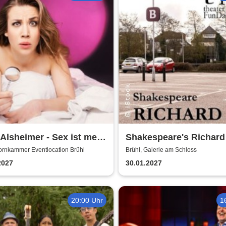
 Alsheimer - Sex ist mehr
Shakespeare's Richard I
nur 'ne Nummer
Galerie am Schloss Br
ornkammer Eventlocation Brühl
Brühl, Galerie am Schloss
2027
30.01.2027
20:00 Uhr
1