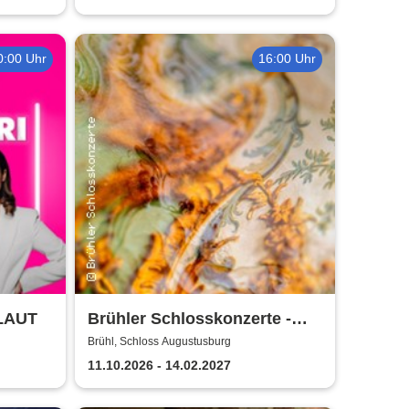
0:00 Uhr
16:00 Uhr
 LAUT
Brühler Schlosskonzerte -
Bach um vier 2026/27
Brühl, Schloss Augustusburg
11.10.2026 - 14.02.2027