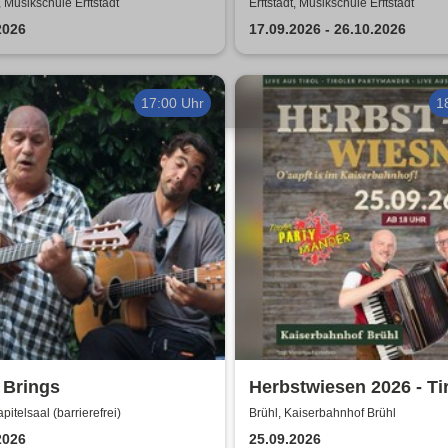
enschein
Kerzenschein
t, Musikschule Erftstadt
Erftstadt, Musikschule Erftstadt
2026
17.09.2026 - 26.10.2026
17:00 Uhr
1
 Brings
Herbstwiesen 2026 - Ti
Partymander live |
pitelsaal (barrierefrei)
Brühl, Kaiserbahnhof Brühl
Kaiserbahnhof Brühl
2026
25.09.2026