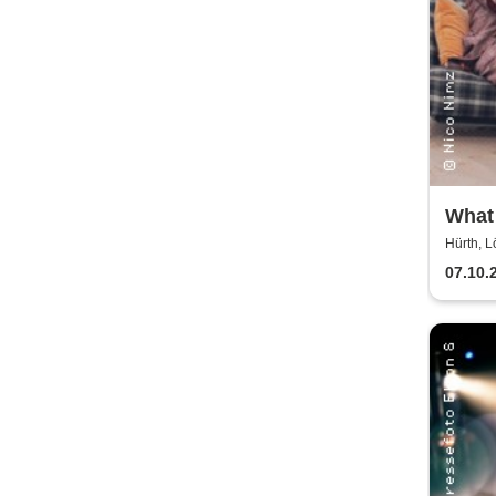
What
mit 
Hürth, L
Nimz
07.10.