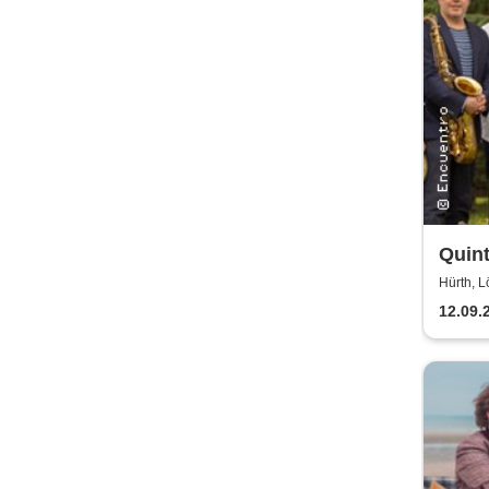
Quint
Hürth, L
12.09.