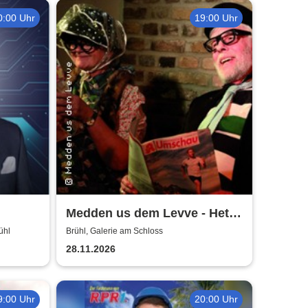
0:00 Uhr
19:00 Uhr
Medden us dem Levve - Het
jet un do jet
ühl
Brühl, Galerie am Schloss
28.11.2026
9:00 Uhr
20:00 Uhr