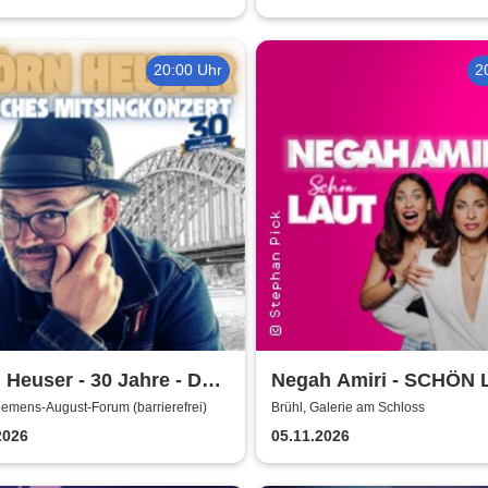
20:00 Uhr
2
 Heuser - 30 Jahre - Das
Negah Amiri - SCHÖN
läumskonzert
lemens-August-Forum (barrierefrei)
Brühl, Galerie am Schloss
2026
05.11.2026