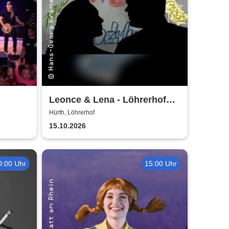
Leonce & Lena - Löhrerhof
Hürth
Hürth, Löhrerhof
15.10.2026
0:00 Uhr
15:00 Uhr