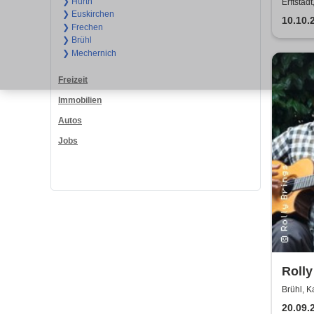
Kerz
❯ Hürth
Erftstad
❯ Euskirchen
10.10.
❯ Frechen
❯ Brühl
❯ Mechernich
Freizeit
Immobilien
Autos
Jobs
Rolly
Brühl, Ka
20.09.