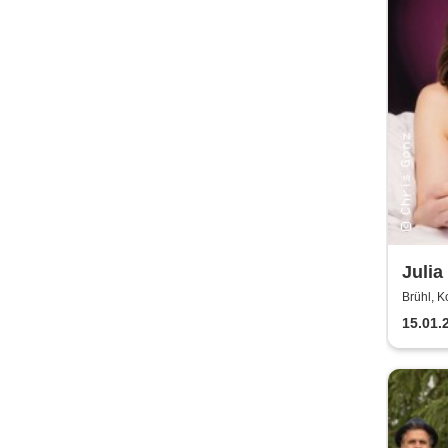
Julia
als 
Brühl, K
15.01.