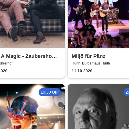
 A Magic - Zaubershow
Miljö für Pänz
Toby Rudolph und Nico
öhrerhof
Hürth, Bürgerhaus Hürth
2026
11.10.2026
19:30 Uhr
2