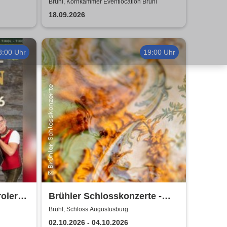
Duo
Brühl, Kornkammer Eventlocation Brühl
18.09.2026
8:00 Uhr
19:00 Uhr
roler
Brühler Schlosskonzerte -
Haydn-Festival 2026
Brühl, Schloss Augustusburg
02.10.2026 - 04.10.2026