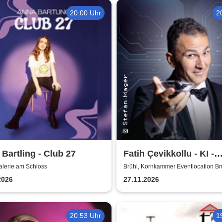
20:00 Uhr
2
Bartling - Club 27
Fatih Çevikkollu - KI -
Kritische Intelligenz
alerie am Schloss
Brühl, Kornkammer Eventlocation Br
2026
27.11.2026
20:53 Uhr
1