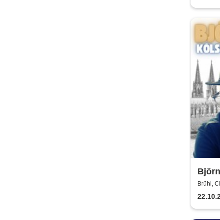
Björn
Jubi
Brühl, C
22.10.