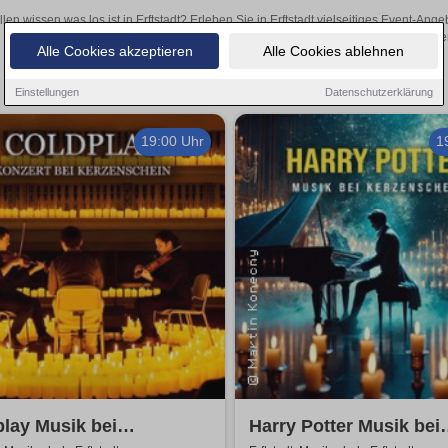
llen wissen was los ist in Erftstadt? Erleben Sie in Erftstadt vielseitiges Event-A
oder aufregende Veranstaltungen in Erftstadt – hier finde
Alle Cookies akzeptieren
Alle Cookies ablehnen
Einstellungen
Datenschutzerklärung
19:00 Uhr
1
lay Musik bei
Harry Potter Musik bei