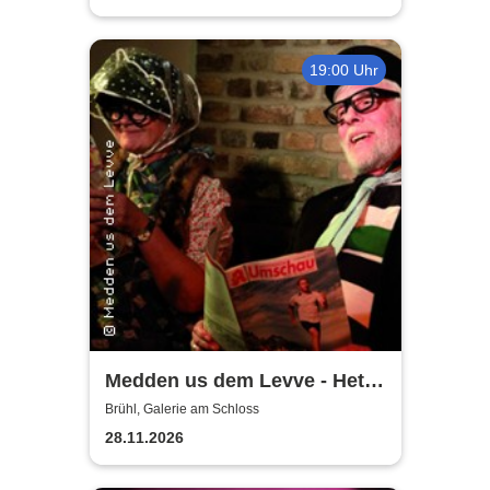
19:00 Uhr
Medden us dem Levve - Het
jet un do jet
Brühl, Galerie am Schloss
28.11.2026