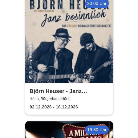
20:00 Uhr
Björn Heuser - Janz
besinnlich
Hürth, Bürgerhaus Hürth
02.12.2026 - 16.12.2026
19:30 Uhr