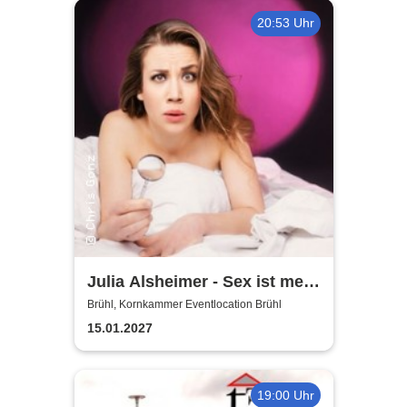
20:53 Uhr
Julia Alsheimer - Sex ist mehr
als nur 'ne Nummer
Brühl, Kornkammer Eventlocation Brühl
15.01.2027
19:00 Uhr