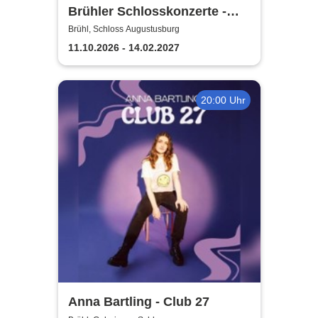
Brühler Schlosskonzerte -
Bach um vier 2026/27
Brühl, Schloss Augustusburg
11.10.2026 - 14.02.2027
20:00 Uhr
Anna Bartling - Club 27