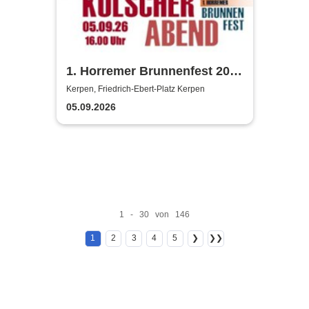
1. Horremer Brunnenfest 2026
- Klüngelköpp, Druckluft,
Kerpen, Friedrich-Ebert-Platz Kerpen
Planschemalöör, Paveier
05.09.2026
1 - 30 von 146
1
2
3
4
5
❯
❯❯