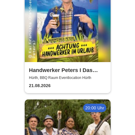
Handwerker Peters I Das
Sommer Event | Achtung -
Hürth, BBQ Raum Eventlocation Hürth
Handwerker im UrlaubOpen
21.08.2026
Air
20:00 Uhr