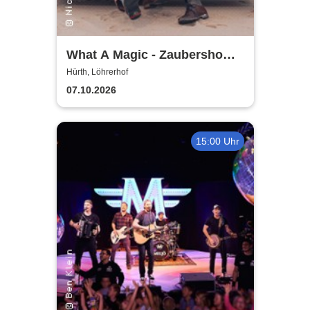
What A Magic - Zaubershow
mit Toby Rudolph und Nico
Hürth, Löhrerhof
Nimz
07.10.2026
15:00 Uhr