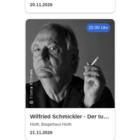
20.11.2026
20:00 Uhr
Wilfried Schmickler - Der tut's
noch
Hürth, Bürgerhaus Hürth
21.11.2026