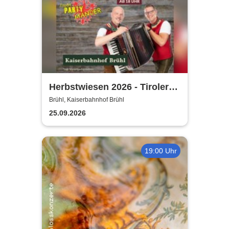
Herbstwiesen 2026 - Tiroler
Partymander live |
Brühl, Kaiserbahnhof Brühl
Kaiserbahnhof Brühl
25.09.2026
19:00 Uhr