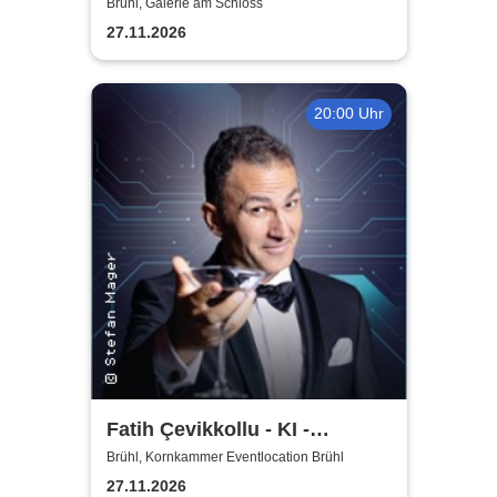
Brühl, Galerie am Schloss
27.11.2026
20:00 Uhr
Fatih Çevikkollu - KI -
Kritische Intelligenz
Brühl, Kornkammer Eventlocation Brühl
27.11.2026