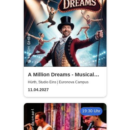
A Million Dreams - Musical
Circus Show
Hürth, Studio Eins | Euronova Campus
11.04.2027
19:30 Uhr