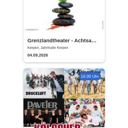
Grenzlandtheater - Achtsam
Morden durch bewusste
Kerpen, Jahnhalle Kerpen
Ernährung
04.09.2026
16:00 Uhr