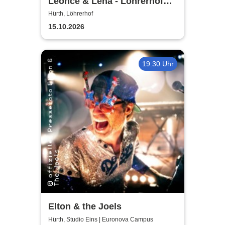
Leonce & Lena - Löhrerhof
Hürth
Hürth, Löhrerhof
15.10.2026
19:30 Uhr
Elton & the Joels
Hürth, Studio Eins | Euronova Campus