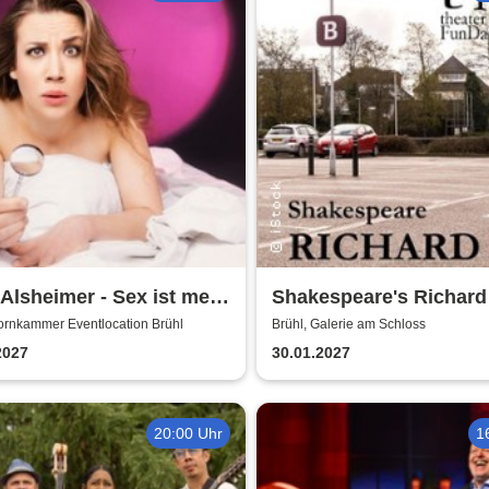
 Alsheimer - Sex ist mehr
Shakespeare's Richard I
nur 'ne Nummer
Galerie am Schloss Br
ornkammer Eventlocation Brühl
Brühl, Galerie am Schloss
2027
30.01.2027
20:00 Uhr
1