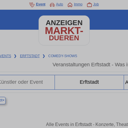
Event
Auto
Immo
Job
ANZEIGEN
MARKT-
DUEREN
VENTS
❯
ERFTSTADT
❯
COMEDY-SHOWS
Veranstaltungen Erftstadt - Was is
×
dt
Alle Events in Erftstadt - Konzerte, The