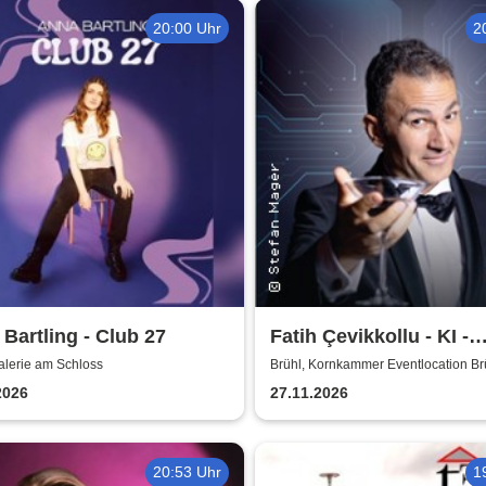
20:00 Uhr
2
Bartling - Club 27
Fatih Çevikkollu - KI -
Kritische Intelligenz
alerie am Schloss
Brühl, Kornkammer Eventlocation Br
2026
27.11.2026
20:53 Uhr
1