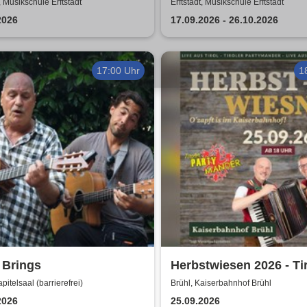
enschein
Kerzenschein
t, Musikschule Erftstadt
Erftstadt, Musikschule Erftstadt
2026
17.09.2026 - 26.10.2026
17:00 Uhr
1
 Brings
Herbstwiesen 2026 - Ti
Partymander live |
pitelsaal (barrierefrei)
Brühl, Kaiserbahnhof Brühl
Kaiserbahnhof Brühl
2026
25.09.2026