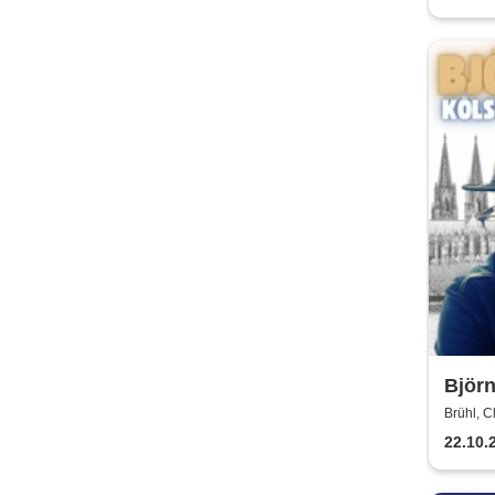
Björn
Jubi
Brühl, C
22.10.