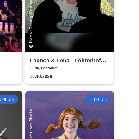
Leonce & Lena - Löhrerhof
Hürth
Hürth, Löhrerhof
15.10.2026
0:00 Uhr
15:00 Uhr