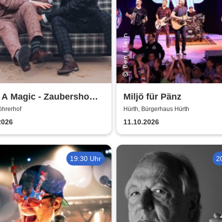
 A Magic - Zaubershow
Miljö für Pänz
Toby Rudolph und Nico
öhrerhof
Hürth, Bürgerhaus Hürth
2026
11.10.2026
19:30 Uhr
2