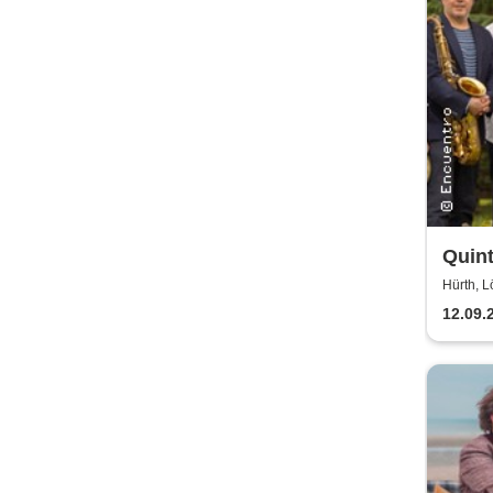
Quint
Hürth, L
12.09.