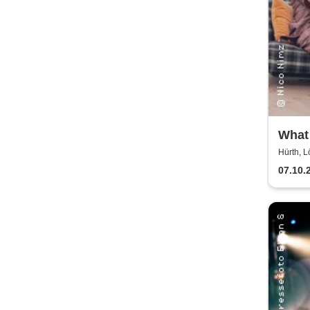
What
mit 
Hürth, L
Nimz
07.10.