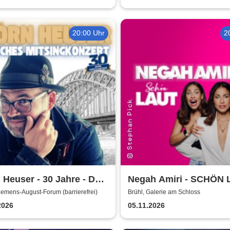
20:00 Uhr
2
 Heuser - 30 Jahre - Das
Negah Amiri - SCHÖN
läumskonzert
lemens-August-Forum (barrierefrei)
Brühl, Galerie am Schloss
2026
05.11.2026