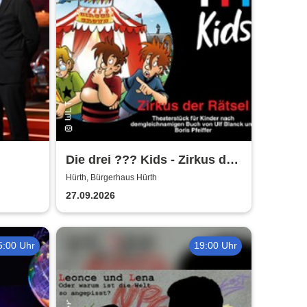
Die drei ??? Kids - Zirkus der
Rätsel | Bürgerhaus Hürth
Hürth, Bürgerhaus Hürth
27.09.2026
5:00 Uhr
19:00 Uhr