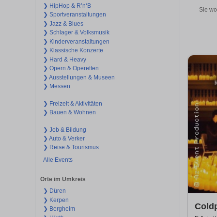
❯ HipHop & R’n‘B
Sie wo
❯ Sportveranstaltungen
❯ Jazz & Blues
❯ Schlager & Volksmusik
❯ Kinderveranstaltungen
❯ Klassische Konzerte
❯ Hard & Heavy
❯ Opern & Operetten
❯ Ausstellungen & Museen
❯ Messen
❯ Freizeit & Aktivitäten
❯ Bauen & Wohnen
❯ Job & Bildung
❯ Auto & Verker
❯ Reise & Tourismus
Alle Events
Orte im Umkreis
❯ Düren
❯ Kerpen
Coldp
❯ Bergheim