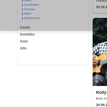
Kerz
❯ Hürth
Erftstad
❯ Euskirchen
10.10.
❯ Frechen
❯ Brühl
❯ Mechernich
Freizeit
Immobilien
Autos
Jobs
Rolly
Brühl, Ka
20.09.