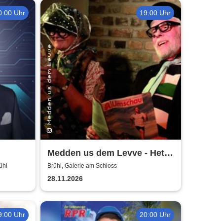
0:00 Uhr
19:00 Uhr
Medden us dem Levve - Het
jet un do jet
ühl
Brühl, Galerie am Schloss
28.11.2026
9:00 Uhr
20:00 Uhr