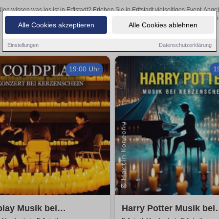
llen wissen was los ist in Erftstadt? Erleben Sie in Erftstadt vielseitiges Event-A
oder aufregende Veranstaltungen in Erftstadt – hier finde
Alle Cookies akzeptieren
Alle Cookies ablehnen
Einstellungen
Datenschutzerklärung
19:00 Uhr
1
lay Musik bei
Harry Potter Musik bei