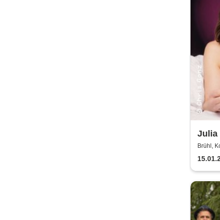
Julia
als 
Brühl, K
15.01.