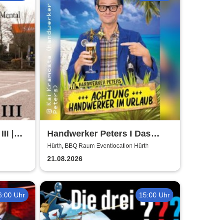
II |
Handwerker Peters I Das
ühl
Sommer Event | Achtung -
Hürth, BBQ Raum Eventlocation Hürth
Handwerker im UrlaubOpen
21.08.2026
Air
6:00 Uhr
15:00 Uhr