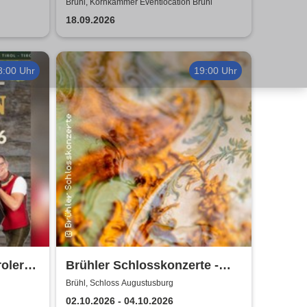
Duo
Brühl, Kornkammer Eventlocation Brühl
18.09.2026
8:00 Uhr
19:00 Uhr
roler
Brühler Schlosskonzerte -
Haydn-Festival 2026
Brühl, Schloss Augustusburg
02.10.2026 - 04.10.2026