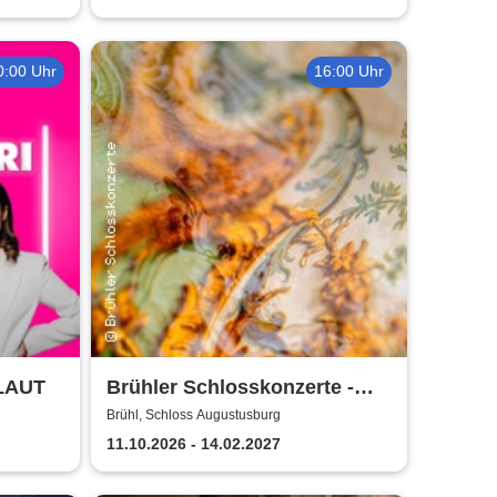
0:00 Uhr
16:00 Uhr
 LAUT
Brühler Schlosskonzerte -
Bach um vier 2026/27
Brühl, Schloss Augustusburg
11.10.2026 - 14.02.2027