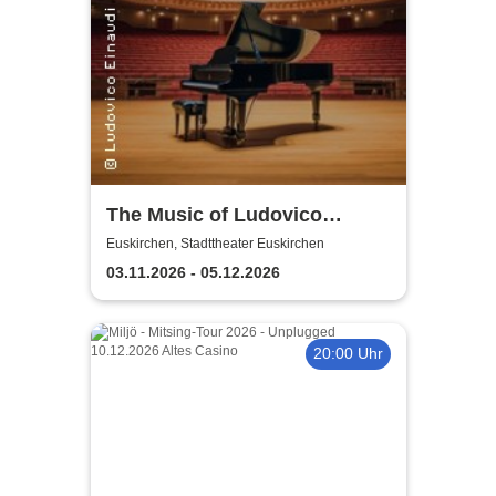
The Music of Ludovico
Einaudi: Tribute-
Euskirchen, Stadttheater Euskirchen
Klavierkonzert - Ludovico
03.11.2026 - 05.12.2026
Einaudi Tribute bei
Kerzenschein
20:00 Uhr