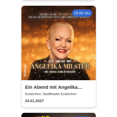
18:00 Uhr
Ein Abend mit Angelika
Milster - Jubiläumstournee
Euskirchen, Stadttheater Euskirchen
2027
24.01.2027