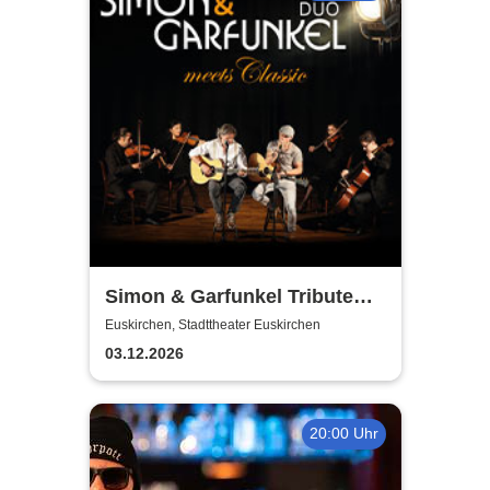
Simon & Garfunkel Tribute
meets Classic - Duo
Euskirchen, Stadttheater Euskirchen
Graceland
03.12.2026
20:00 Uhr