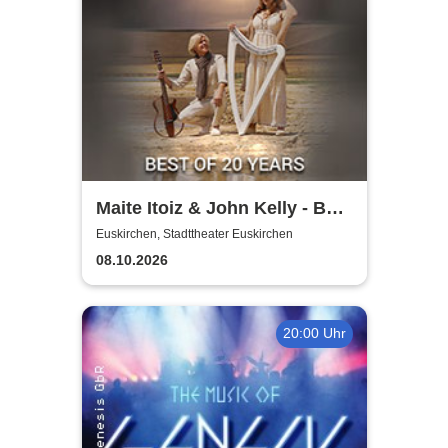
Maite Itoiz & John Kelly - Best
of 20 Years - Anniversary
Euskirchen, Stadttheater Euskirchen
Tour 2026
08.10.2026
20:00 Uhr