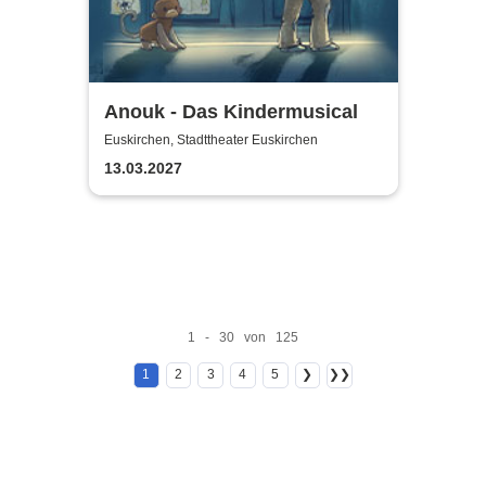
Anouk - Das Kindermusical
Euskirchen, Stadttheater Euskirchen
13.03.2027
1 - 30 von 125
1
2
3
4
5
❯
❯❯