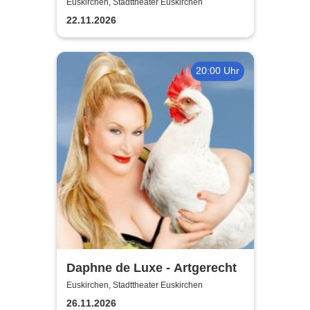
Jahre Jubiläumstour
Euskirchen, Stadttheater Euskirchen
22.11.2026
20:00 Uhr
Daphne de Luxe - Artgerecht
Euskirchen, Stadttheater Euskirchen
26.11.2026