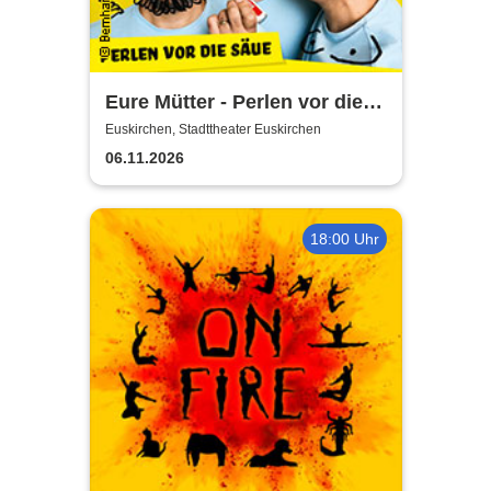
Eure Mütter - Perlen vor die
Säue - Das Best Of zum
Euskirchen, Stadttheater Euskirchen
Jubiläum
06.11.2026
18:00 Uhr