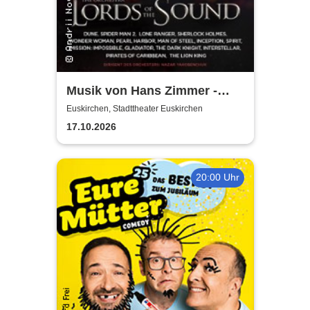
Musik von Hans Zimmer -
gespielt von Lords of the
Euskirchen, Stadttheater Euskirchen
Sound
17.10.2026
20:00 Uhr