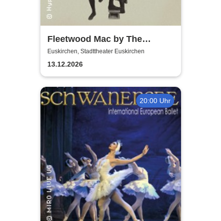
Fleetwood Mac by The
Cosmic Carnival - The
Euskirchen, Stadttheater Euskirchen
Incredible Story
13.12.2026
20:00 Uhr