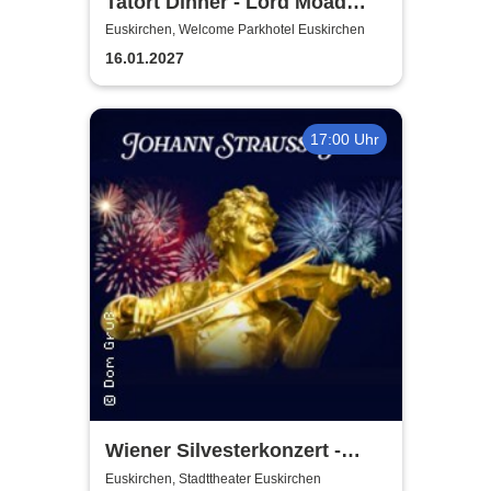
Tatort Dinner - Lord Moad
lässt bitten!
Euskirchen, Welcome Parkhotel Euskirchen
16.01.2027
17:00 Uhr
Wiener Silvesterkonzert -
Wiener Neujahrskonzert
Euskirchen, Stadttheater Euskirchen