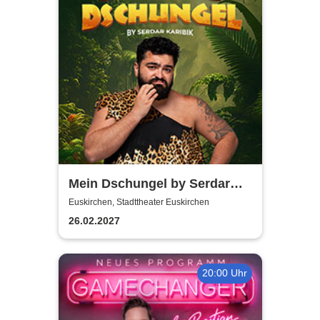
Mein Dschungel by Serdar
Karibik
Euskirchen, Stadttheater Euskirchen
26.02.2027
20:00 Uhr