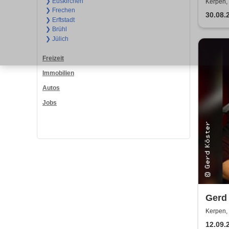
Somm
❯ Euskirchen
Kerpen,
❯ Frechen
30.08.
❯ Erftstadt
❯ Brühl
❯ Jülich
Freizeit
Immobilien
Autos
Jobs
Gerd 
Dei
Kerpen,
12.09.