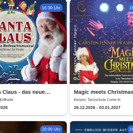
16:30 Uhr
1
 Claus - das neue
Magic meets Christmas
achtsmusical (nicht
Tanzschule Come In
Erfthalle
Kerpen, Tanzschule Come In
für Kinder
2026
26.12.2026 - 03.01.2027
20:00 Uhr
1