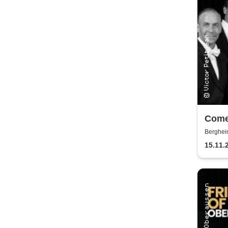
Come
Forev
Berghei
Konz
15.11.