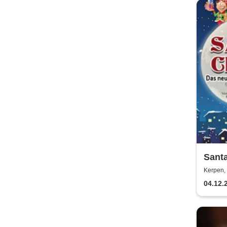
Santa
Weihn
Kerpen, 
nur) 
04.12.