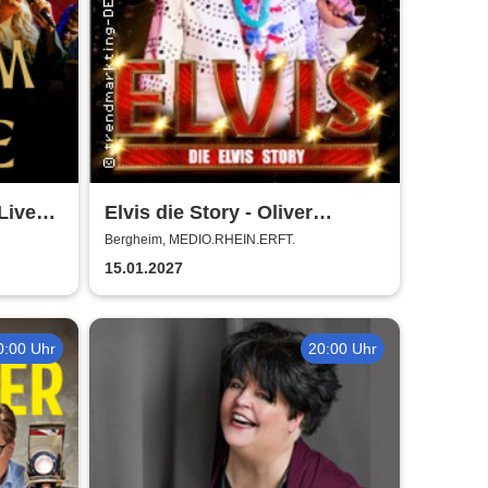
Live
Elvis die Story - Oliver
Steinhoff + Band
Bergheim, MEDIO.RHEIN.ERFT.
15.01.2027
0:00 Uhr
20:00 Uhr