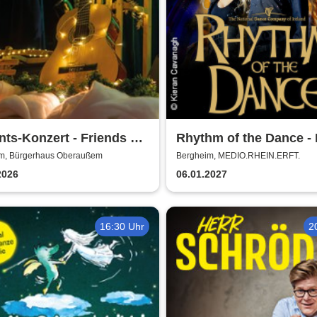
ts-Konzert - Friends of
Rhythm of the Dance - 
c Oberaussem
2027
m, Bürgerhaus Oberaußem
Bergheim, MEDIO.RHEIN.ERFT.
2026
06.01.2027
16:30 Uhr
2