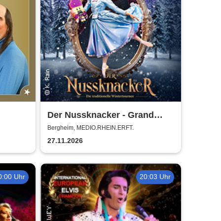
Der Nussknacker - Grand
fe -
Classic Ballet - Die
Bergheim, MEDIO.RHEIN.ERFT.
o
traditionelle Wintertournee
27.11.2026
0:00 Uhr
20:03 Uhr