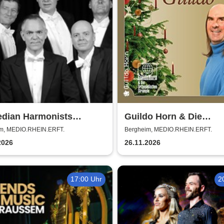
dian Harmonists
Guildo Horn & Die
er - Das Leben ein
Orthopädischen Strümp
m, MEDIO.RHEIN.ERFT.
Bergheim, MEDIO.RHEIN.ERFT.
ert
Weihnachten mit Guild
2026
26.11.2026
17:00 Uhr
2