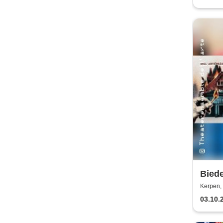
Bied
Brand
Kerpen, 
Theat
03.10.
e.V.