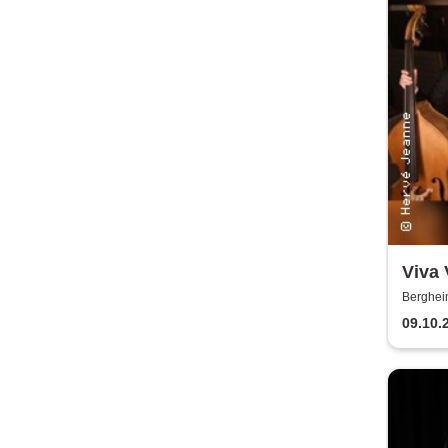
Viva 
& Jör
Berghei
Catar
09.10.