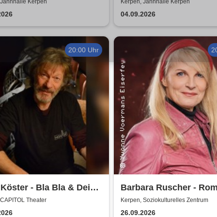
erkonzerte 2026
Morden durch bewusst
 Jahnhalle Kerpen
Kerpen, Jahnhalle Kerpen
Ernährung
2026
04.09.2026
20:00 Uhr
2
Köster - Bla Bla & Dei
Barbara Ruscher - Rom
aber zack, zack!
 CAPITOL Theater
Kerpen, Soziokulturelles Zentrum
2026
26.09.2026