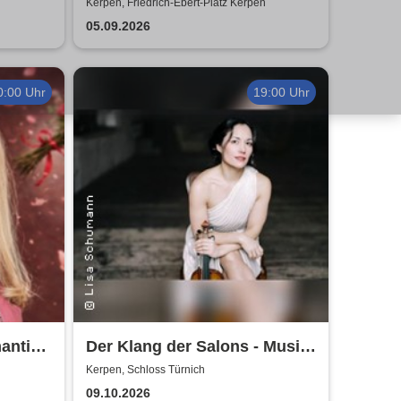
e
- Klüngelköpp, Druckluft,
Kerpen, Friedrich-Ebert-Platz Kerpen
Planschemalöör, Paveier
05.09.2026
0:00 Uhr
19:00 Uhr
antik,
Der Klang der Salons - Musik
und Gesellschaft bei Marcel
Kerpen, Schloss Türnich
Proust
09.10.2026