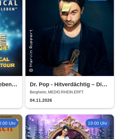
eben -
Dr. Pop - Hitverdächtig – Die
nze
Musik-Comedy-Stand-up-
Bergheim, MEDIO.RHEIN.ERFT.
Show! - (ständig aktualisiert)
04.11.2026
0:00 Uhr
19:00 Uhr