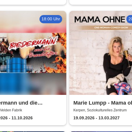
18:00 Uhr
2
ermann und die
Marie Lumpp - Mama o
stifter -
Plan
Velden Fabrik
Kerpen, Soziokulturelles Zentrum
erensemble dell' arte
2026 - 11.10.2026
19.09.2026 - 13.03.2027