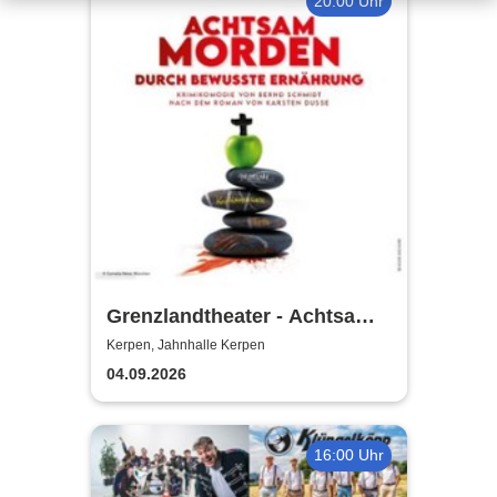
20:00 Uhr
Grenzlandtheater - Achtsam
Morden durch bewusste
Kerpen, Jahnhalle Kerpen
Ernährung
04.09.2026
16:00 Uhr