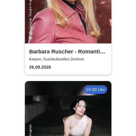
Barbara Ruscher - Romantik,
aber zack, zack!
Kerpen, Soziokulturelles Zentrum
26.09.2026
19:00 Uhr