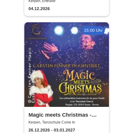
Weihnachtsmusical (nicht
Kerpen, Erfthalle
nur) für Kinder
04.12.2026
15:00 Uhr
Magic meets Christmas -
Tanzschule Come In
Kerpen, Tanzschule Come In
26.12.2026 - 03.01.2027