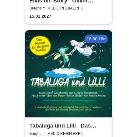
Elvis die Story - Oliver
Steinhoff + Band
Bergheim, MEDIO.RHEIN.ERFT.
15.01.2027
16:30 Uhr
Tabaluga und Lilli - Das
drachenstarke Musical für die
Bergheim, MEDIO.RHEIN.ERFT.