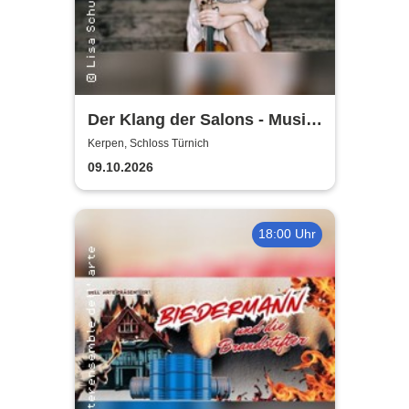
Der Klang der Salons - Musik
und Gesellschaft bei Marcel
Kerpen, Schloss Türnich
Proust
09.10.2026
18:00 Uhr