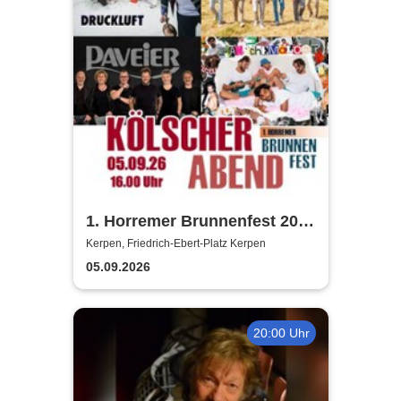
1. Horremer Brunnenfest 2026
- Klüngelköpp, Druckluft,
Kerpen, Friedrich-Ebert-Platz Kerpen
Planschemalöör, Paveier
05.09.2026
20:00 Uhr