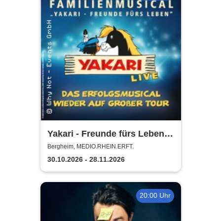
Yakari - Freunde fürs Leben -
Das Musical für die ganze
Bergheim, MEDIO.RHEIN.ERFT.
Familie
30.10.2026 - 28.11.2026
20:00 Uhr