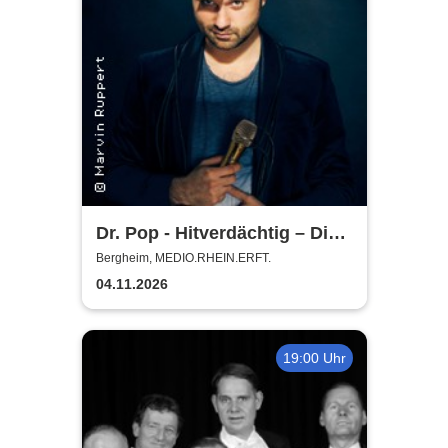
Dr. Pop - Hitverdächtig – Die
Musik-Comedy-Stand-up-
Bergheim, MEDIO.RHEIN.ERFT.
Show! - (ständig aktualisiert)
04.11.2026
19:00 Uhr