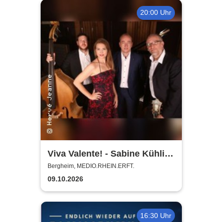
20:00 Uhr
Viva Valente! - Sabine Kühlich
& Jörg Seidel Trio - Tribute to
Bergheim, MEDIO.RHEIN.ERFT.
Catarina Vatente
09.10.2026
16:30 Uhr