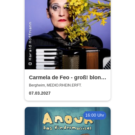
Carmela de Feo - groß! blond!
erfolgreich!
Bergheim, MEDIO.RHEIN.ERFT.
07.03.2027
16:00 Uhr