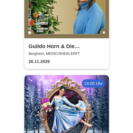
Guildo Horn & Die
Orthopädischen Strümpfe -
Bergheim, MEDIO.RHEIN.ERFT.
Weihnachten mit Guildo
26.11.2026
19:00 Uhr