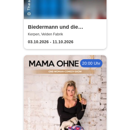
Biedermann und die
Brandstifter -
Kerpen, Velden Fabrik
Theaterensemble dell' arte
03.10.2026 - 11.10.2026
e.V.
20:00 Uhr