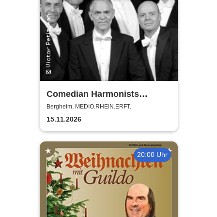
Comedian Harmonists
Forever - Das Leben ein
Bergheim, MEDIO.RHEIN.ERFT.
Konzert
15.11.2026
20:00 Uhr