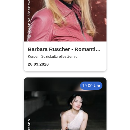
Barbara Ruscher - Romantik,
aber zack, zack!
Kerpen, Soziokulturelles Zentrum
26.09.2026
19:00 Uhr