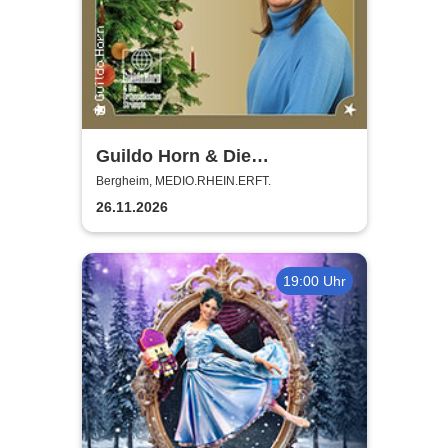
Guildo Horn & Die
Orthopädischen Strümpfe -
Bergheim, MEDIO.RHEIN.ERFT.
Weihnachten mit Guildo
26.11.2026
19:00 Uhr