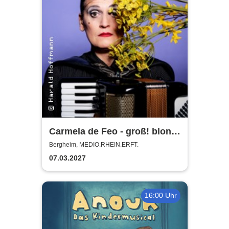
Carmela de Feo - groß! blond!
erfolgreich!
Bergheim, MEDIO.RHEIN.ERFT.
07.03.2027
16:00 Uhr