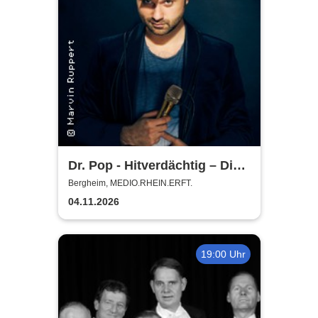
Dr. Pop - Hitverdächtig – Die
Musik-Comedy-Stand-up-
Bergheim, MEDIO.RHEIN.ERFT.
Show! - (ständig aktualisiert)
04.11.2026
19:00 Uhr