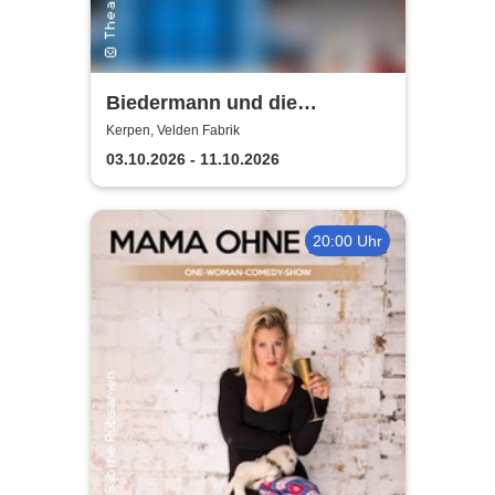
Biedermann und die
Brandstifter -
Kerpen, Velden Fabrik
Theaterensemble dell' arte
03.10.2026 - 11.10.2026
e.V.
20:00 Uhr