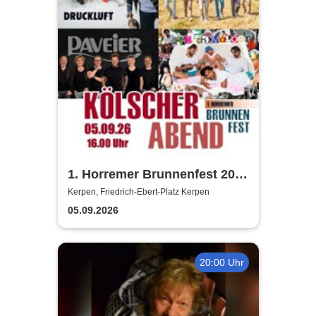
1. Horremer Brunnenfest 2026
- Klüngelköpp, Druckluft,
Kerpen, Friedrich-Ebert-Platz Kerpen
Planschemalöör, Paveier
05.09.2026
20:00 Uhr