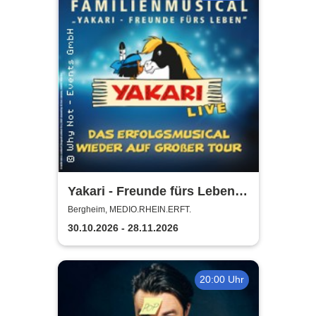
Yakari - Freunde fürs Leben -
Das Musical für die ganze
Bergheim, MEDIO.RHEIN.ERFT.
Familie
30.10.2026 - 28.11.2026
20:00 Uhr