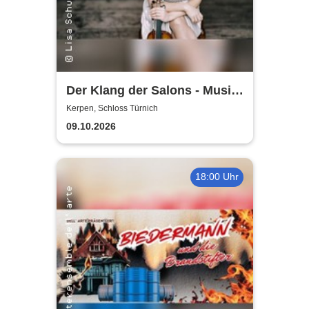
Der Klang der Salons - Musik
und Gesellschaft bei Marcel
Kerpen, Schloss Türnich
Proust
09.10.2026
18:00 Uhr