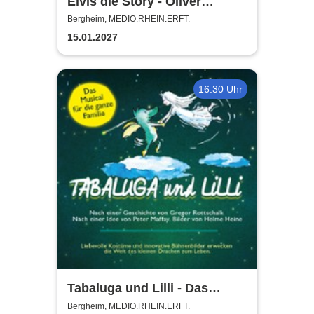
Elvis die Story - Oliver
Steinhoff + Band
Bergheim, MEDIO.RHEIN.ERFT.
15.01.2027
16:30 Uhr
Tabaluga und Lilli - Das
drachenstarke Musical für die
Bergheim, MEDIO.RHEIN.ERFT.