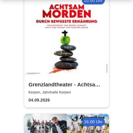
20:00 Uhr
Grenzlandtheater - Achtsam
Morden durch bewusste
Kerpen, Jahnhalle Kerpen
Ernährung
04.09.2026
16:00 Uhr