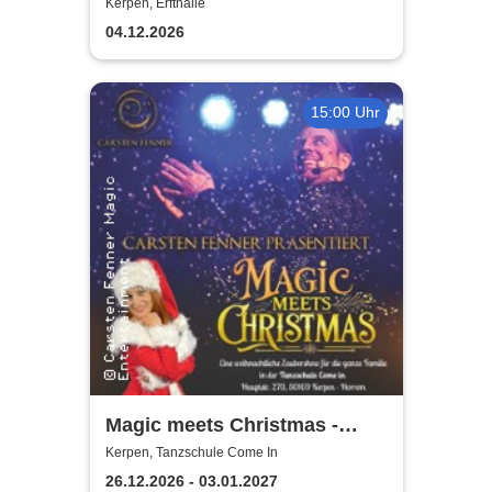
Weihnachtsmusical (nicht
Kerpen, Erfthalle
nur) für Kinder
04.12.2026
15:00 Uhr
Magic meets Christmas -
Tanzschule Come In
Kerpen, Tanzschule Come In
26.12.2026 - 03.01.2027