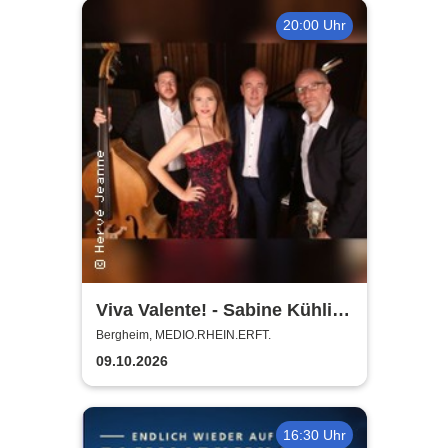
20:00 Uhr
Viva Valente! - Sabine Kühlich
& Jörg Seidel Trio - Tribute to
Bergheim, MEDIO.RHEIN.ERFT.
Catarina Vatente
09.10.2026
16:30 Uhr