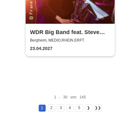
WDR Big Band feat. Steve
Gadd - Master of Groove
Bergheim, MEDIO.RHEIN.ERFT.
23.04.2027
1 - 30 von 145
1
2
3
4
5
❯
❯❯