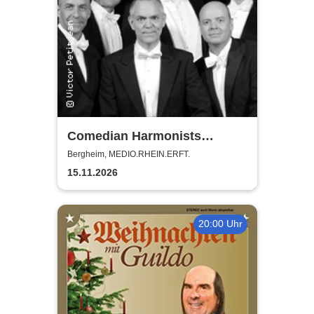
Comedian Harmonists
Forever - Das Leben ein
Bergheim, MEDIO.RHEIN.ERFT.
Konzert
15.11.2026
20:00 Uhr