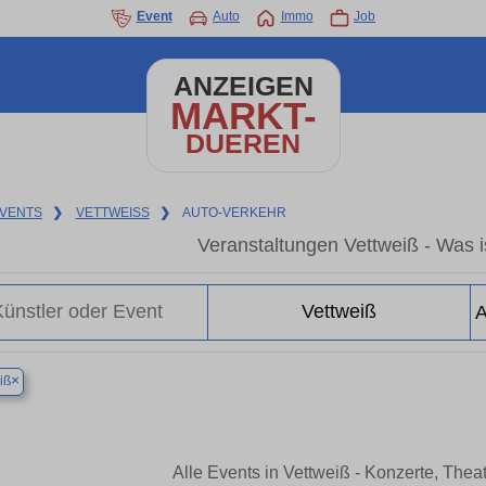
Event
Auto
Immo
Job
ANZEIGEN
MARKT-
DUEREN
VENTS
❯
VETTWEISS
❯
AUTO-VERKEHR
Veranstaltungen Vettweiß - Was is
×
iß
Alle Events in Vettweiß - Konzerte, The