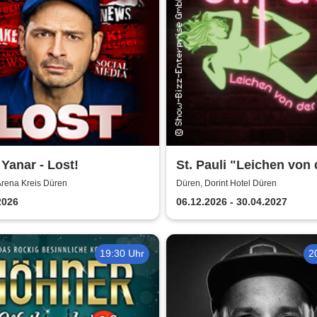
Yanar - Lost!
St. Pauli "Leichen von 
Stange" - Krimi-Dinner
Arena Kreis Düren
Düren, Dorint Hotel Düren
2026
06.12.2026 - 30.04.2027
19:30 Uhr
2