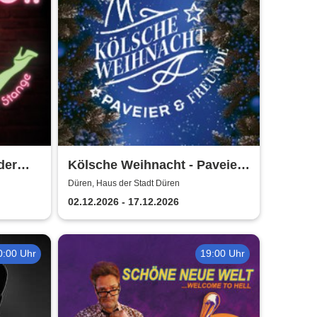
der
Kölsche Weihnacht - Paveier
& Freunde 2026
Düren, Haus der Stadt Düren
02.12.2026 - 17.12.2026
0:00 Uhr
19:00 Uhr