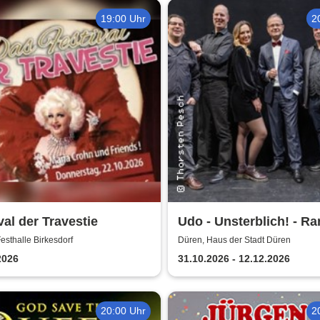
19:00 Uhr
2
val der Travestie
Udo - Unsterblich! - Rar
Band
esthalle Birkesdorf
Düren, Haus der Stadt Düren
2026
31.10.2026 - 12.12.2026
20:00 Uhr
2