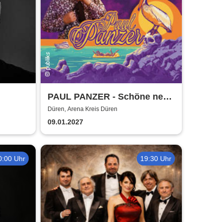
PAUL PANZER - Schöne neue
Welt - welcome to hell
Düren, Arena Kreis Düren
09.01.2027
0:00 Uhr
19:30 Uhr