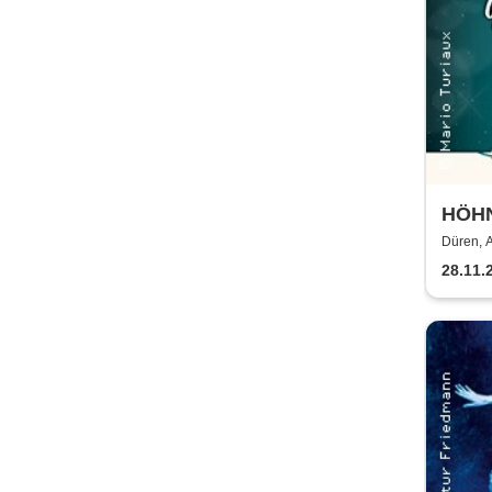
HÖHN
2026
Düren, 
28.11.