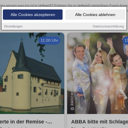
len wissen was los ist in Vettweiß? Erleben Sie in Vettweiß vielseitiges Event-An
oder aufregende Veranstaltungen in Vettweiß – hier finde
Alle Cookies akzeptieren
Alle Cookies ablehnen
Einstellungen
Datenschutzerklärung
11:00 Uhr
1
rte in der Remise -
ABBA bitte mit Schlage