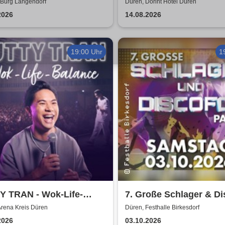
 Langendorf
 Burg Langendorf
Düren, Dorint Hotel Düren
2026
14.08.2026
19:00 Uhr
1
Y TRAN - Wok-Life-
7. Große Schlager & Di
nce
Party | Festhalle-Birke
Arena Kreis Düren
Düren, Festhalle Birkesdorf
2026
03.10.2026