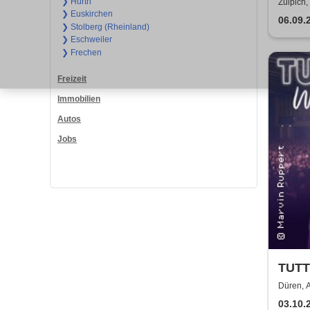
Burg
❯ Hürth
Zülpich,
❯ Euskirchen
06.09.
❯ Stolberg (Rheinland)
❯ Eschweiler
❯ Frechen
Freizeit
Immobilien
Autos
Jobs
TUTT
Bala
Düren, 
03.10.