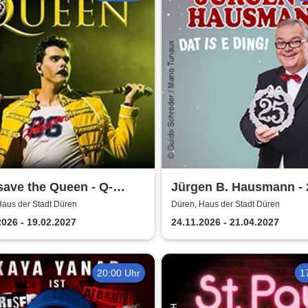
ave the Queen - Q-
Jürgen B. Hausmann - 
val Band
Jahre - Dat is e Ding!
Haus der Stadt Düren
Düren, Haus der Stadt Düren
2026 - 19.02.2027
24.11.2026 - 21.04.2027
20:00 Uhr
1