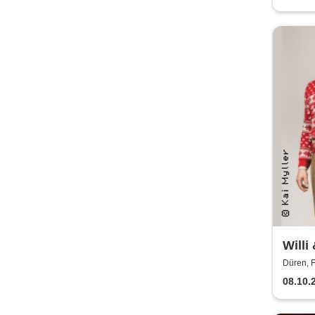
Willi 
noch
Düren, F
08.10.