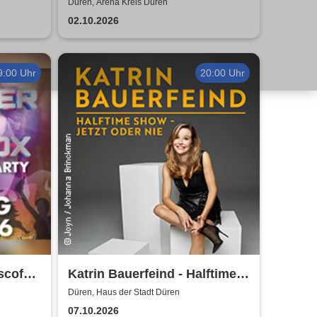
Düren, Arena Kreis Düren
02.10.2026
9:00 Uhr
20:00 Uhr
scofox
Katrin Bauerfeind - Halftime
sdorf
Show - Jetzt oder nie
Düren, Haus der Stadt Düren
07.10.2026