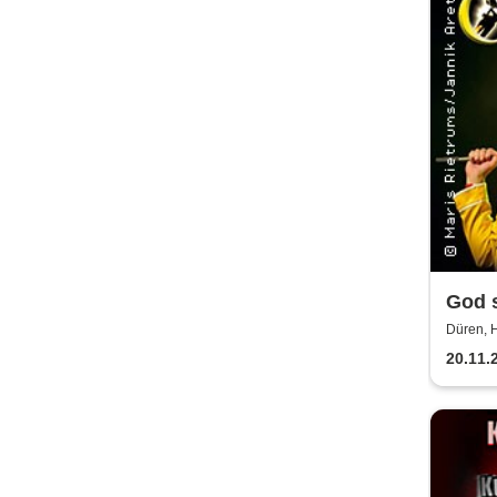
God s
Revi
Düren, 
20.11.