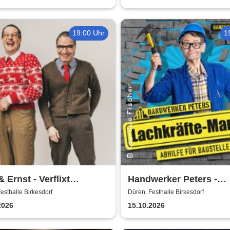
19:00 Uhr
1
& Ernst - Verflixt
Handwerker Peters -
emol
Lachkräfte-Mangel | Ab
esthalle Birkesdorf
Düren, Festhalle Birkesdorf
für Baustelle & Leben
2026
15.10.2026