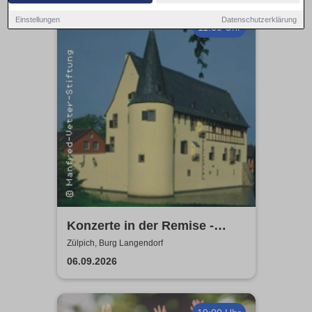
Einstellungen
Datenschutzerklärung
11:00 Uhr
Konzerte in der Remise -
Burg Langendorf
Zülpich, Burg Langendorf
06.09.2026