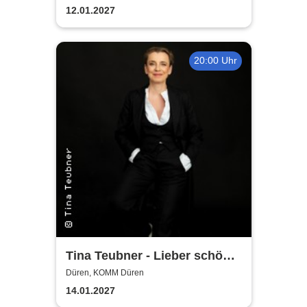
12.01.2027
20:00 Uhr
Tina Teubner - Lieber schön
alt werden als hässlich jung
Düren, KOMM Düren
bleiben
14.01.2027