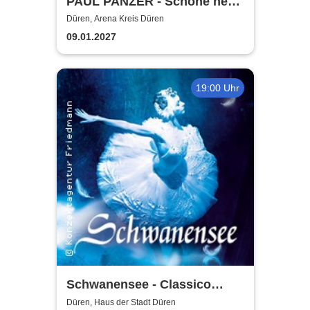
PAUL PANZER - Schöne neue
Welt - welcome to hell
Düren, Arena Kreis Düren
09.01.2027
19:00 Uhr
Schwanensee - Classico
Ballet Napoli
Düren, Haus der Stadt Düren