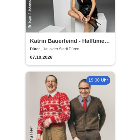
Katrin Bauerfeind - Halftime
Show - Jetzt oder nie
Düren, Haus der Stadt Düren
07.10.2026
19:00 Uhr