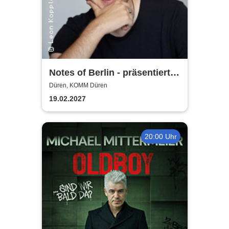
Notes of Berlin - präsentiert
von Joab Nist
Düren, KOMM Düren
19.02.2027
20:00 Uhr