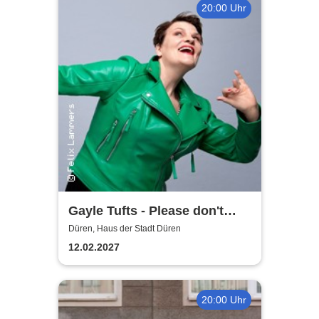
20:00 Uhr
Gayle Tufts - Please don't
Stop the Music
Düren, Haus der Stadt Düren
12.02.2027
20:00 Uhr