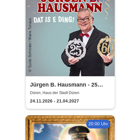
Jürgen B. Hausmann - 25
Jahre - Dat is e Ding!
Düren, Haus der Stadt Düren
24.11.2026 - 21.04.2027
20:00 Uhr