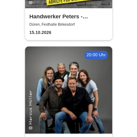
Handwerker Peters -
Lachkräfte-Mangel | Abhilfe
Düren, Festhalle Birkesdorf
für Baustelle & Leben
15.10.2026
20:00 Uhr