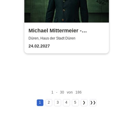
Michael Mittermeier -
OLDBOY... sind wir bald da?
Düren, Haus der Stadt Düren
24.02.2027
1 - 30 von 186
1
2
3
4
5
❯
❯❯