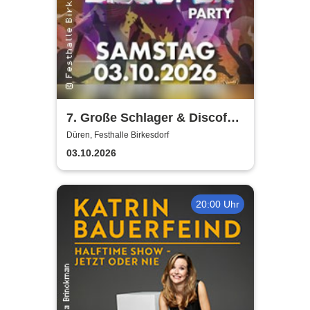
7. Große Schlager & Discofox
Party | Festhalle-Birkesdorf
Düren, Festhalle Birkesdorf
03.10.2026
20:00 Uhr