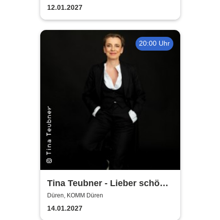
12.01.2027
20:00 Uhr
Tina Teubner - Lieber schön
alt werden als hässlich jung
Düren, KOMM Düren
bleiben
14.01.2027