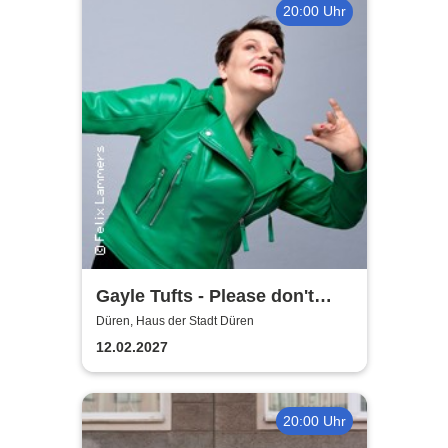
20:00 Uhr
Gayle Tufts - Please don't
Stop the Music
Düren, Haus der Stadt Düren
12.02.2027
20:00 Uhr