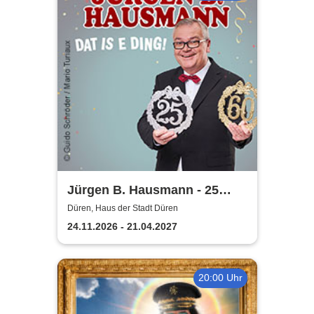
Jürgen B. Hausmann - 25
Jahre - Dat is e Ding!
Düren, Haus der Stadt Düren
24.11.2026 - 21.04.2027
20:00 Uhr