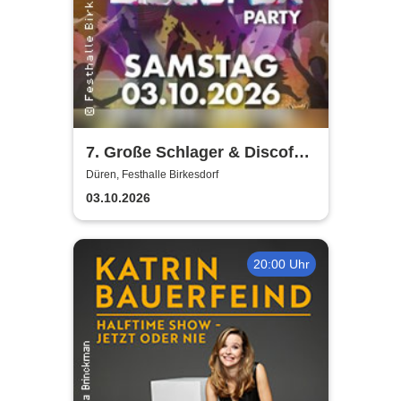
7. Große Schlager & Discofox
Party | Festhalle-Birkesdorf
Düren, Festhalle Birkesdorf
03.10.2026
20:00 Uhr