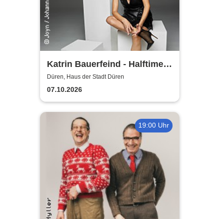
Katrin Bauerfeind - Halftime
Show - Jetzt oder nie
Düren, Haus der Stadt Düren
07.10.2026
19:00 Uhr