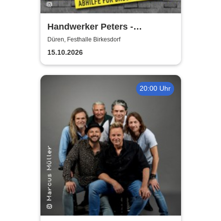
Handwerker Peters -
Lachkräfte-Mangel | Abhilfe
Düren, Festhalle Birkesdorf
für Baustelle & Leben
15.10.2026
20:00 Uhr