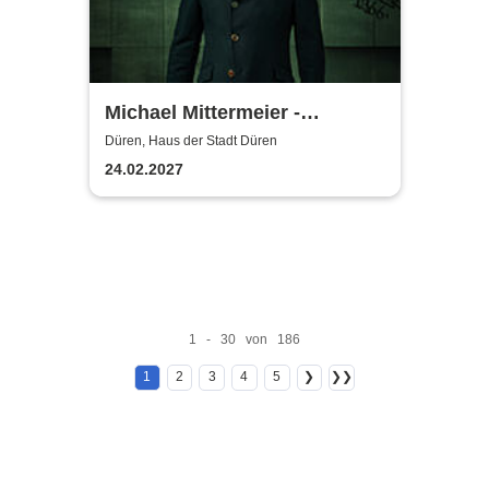
Michael Mittermeier -
OLDBOY... sind wir bald da?
Düren, Haus der Stadt Düren
24.02.2027
1 - 30 von 186
1
2
3
4
5
❯
❯❯