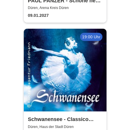
PAUL PANZER - Schöne neue
Welt - welcome to hell
Düren, Arena Kreis Düren
09.01.2027
19:00 Uhr
Schwanensee - Classico
Ballet Napoli
Düren, Haus der Stadt Düren