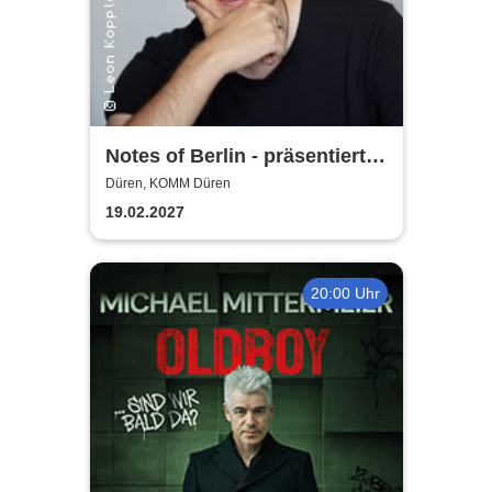
Notes of Berlin - präsentiert
von Joab Nist
Düren, KOMM Düren
19.02.2027
20:00 Uhr