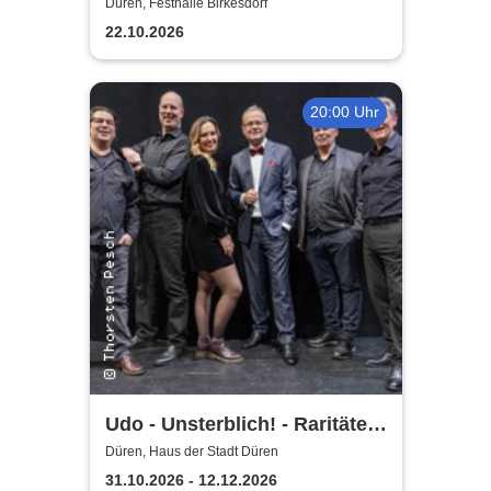
Düren, Festhalle Birkesdorf
22.10.2026
20:00 Uhr
Udo - Unsterblich! - Raritäten-
Band
Düren, Haus der Stadt Düren
31.10.2026 - 12.12.2026