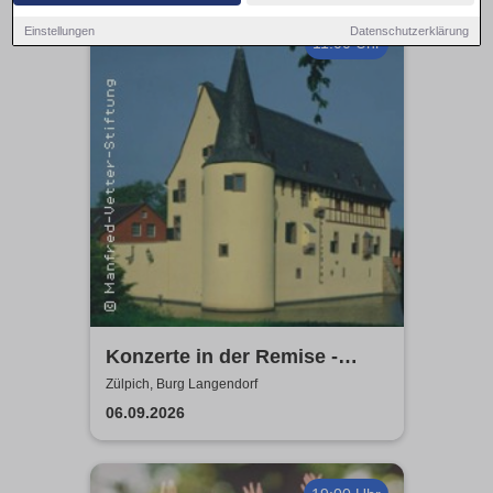
Einstellungen
Datenschutzerklärung
11:00 Uhr
Konzerte in der Remise -
Burg Langendorf
Zülpich, Burg Langendorf
06.09.2026