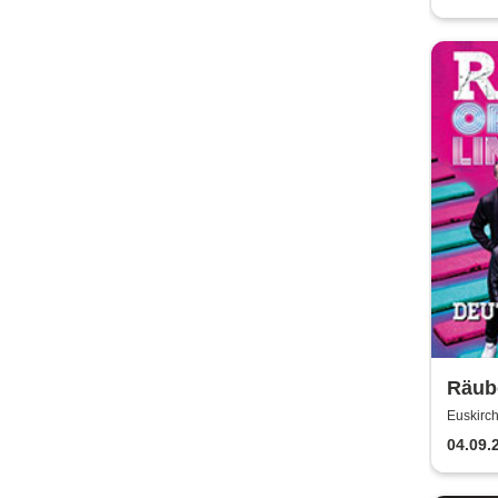
Räub
Rech
Euskirch
04.09.