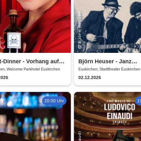
t-Dinner - Vorhang auf
Björn Heuser - Janz
ord
besinnlich
hen, Welcome Parkhotel Euskirchen
Euskirchen, Stadttheater Euskirchen
2026
02.12.2026
20:00 Uhr
1