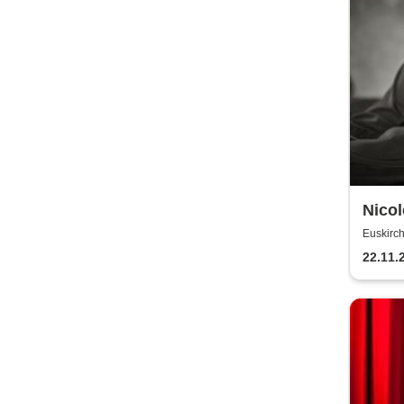
Nicol
Jahr
Euskirch
22.11.