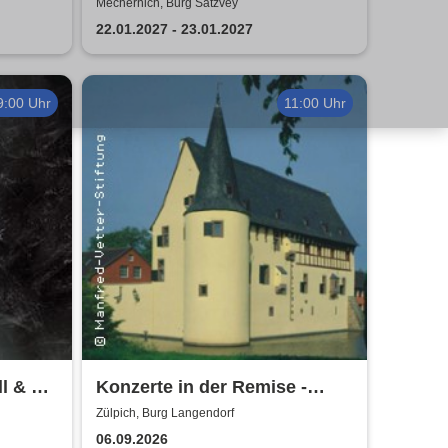
Ripper
Mechernich, Burg Satzvey
22.01.2027 - 23.01.2027
9:00 Uhr
11:00 Uhr
l & Mr.
Konzerte in der Remise -
Burg Langendorf
Zülpich, Burg Langendorf
06.09.2026