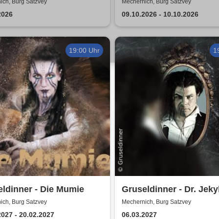
entour 2026
ich, Burg Satzvey
Mechernich, Burg Satzvey
2026
09.10.2026 - 10.10.2026
19:00 Uhr
1
ldinner - Die Mumie
Gruseldinner - Dr. Jekyl
Hyde
ich, Burg Satzvey
Mechernich, Burg Satzvey
2027 - 20.02.2027
06.03.2027