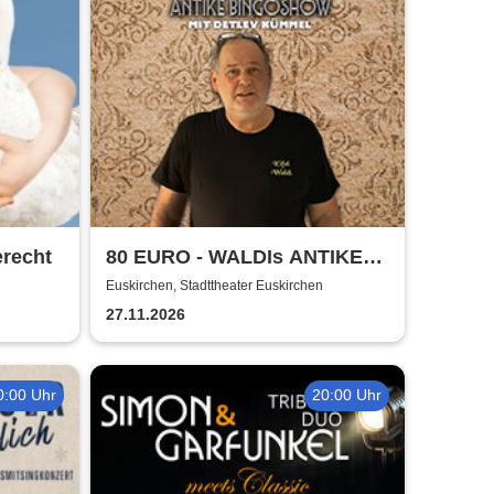
erecht
80 EURO - WALDIs ANTIKE
BINGOSHOW
Euskirchen, Stadttheater Euskirchen
27.11.2026
0:00 Uhr
20:00 Uhr