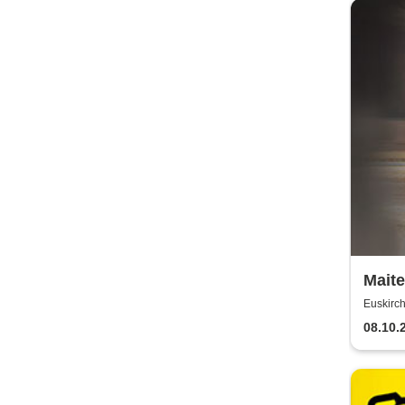
Maite
of 20
Euskirch
Tour
08.10.