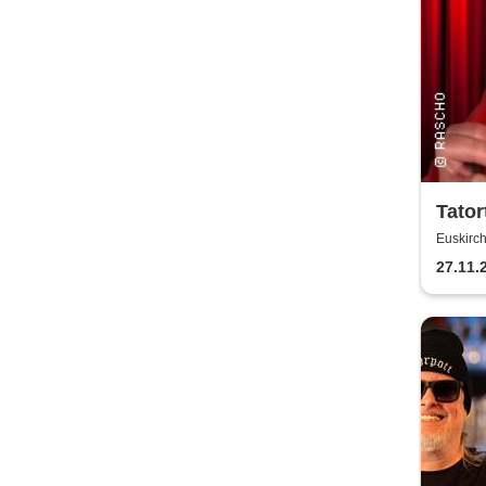
Tator
für M
Euskirc
27.11.