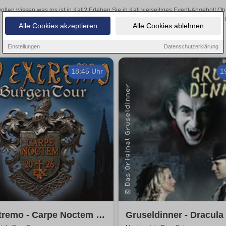
ollen wissen was los ist in Kall? Erleben Sie in Kall vielseitiges Event-Angebot! 
aufregende Veranstaltungen in Kall – hier finden all
Alle Cookies akzeptieren
Alle Cookies ablehnen
Einstellungen
Datenschutzerklärung
18:45 Uhr
1
tremo - Carpe Noctem -
Gruseldinner - Dracula