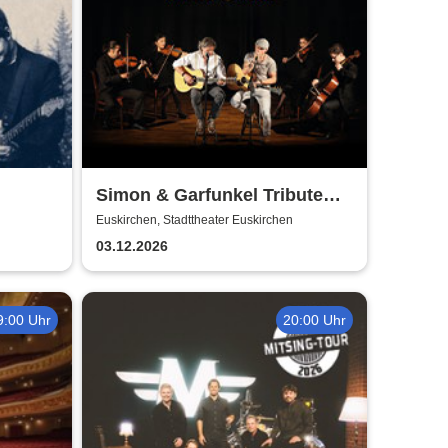
Simon & Garfunkel Tribute
meets Classic - Duo
Euskirchen, Stadttheater Euskirchen
Graceland
03.12.2026
9:00 Uhr
20:00 Uhr