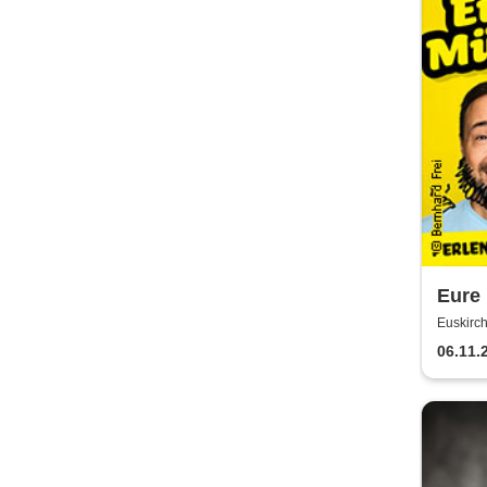
Eure 
Säue 
Euskirch
Jubi
06.11.