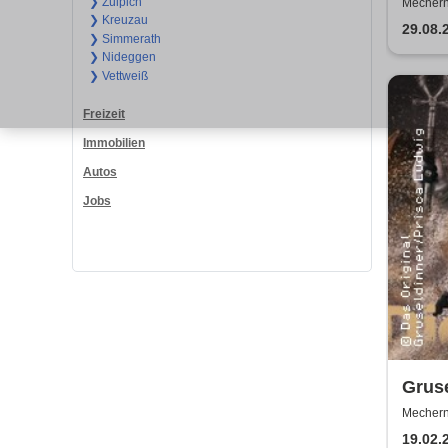
Burg
❯ Zülpich
Mechern
❯ Kreuzau
29.08.
❯ Simmerath
❯ Nideggen
❯ Vettweiß
Freizeit
Immobilien
Autos
Jobs
Gruse
Mechern
19.02.