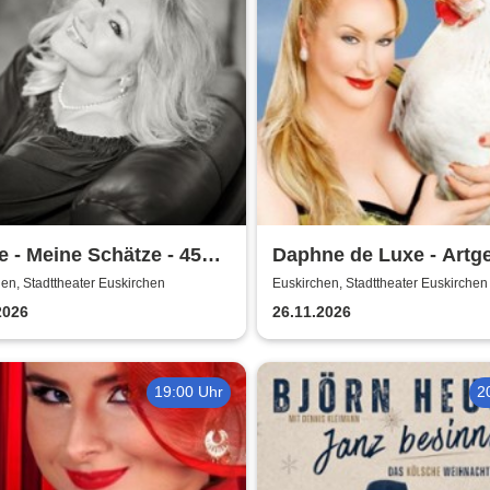
e - Meine Schätze - 45
Daphne de Luxe - Artg
e Jubiläumstour
en, Stadttheater Euskirchen
Euskirchen, Stadttheater Euskirchen
2026
26.11.2026
19:00 Uhr
2