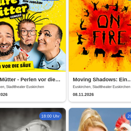
Mütter - Perlen vor die
Moving Shadows: Ein
- Das Best Of zum
Schattentheater, das al
en, Stadttheater Euskirchen
Euskirchen, Stadttheater Euskirchen
läum
den Schatten stellt - On
2026
08.11.2026
18:00 Uhr
2