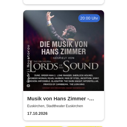
20:00 Uhr
Musik von Hans Zimmer -
gespielt von Lords of the
Euskirchen, Stadttheater Euskirchen
Sound
17.10.2026