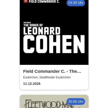
19:30 Uhr
Field Commander C. - The
Songs of Leonard Cohen
Euskirchen, Stadttheater Euskirchen
11.12.2026
20:00 Uhr