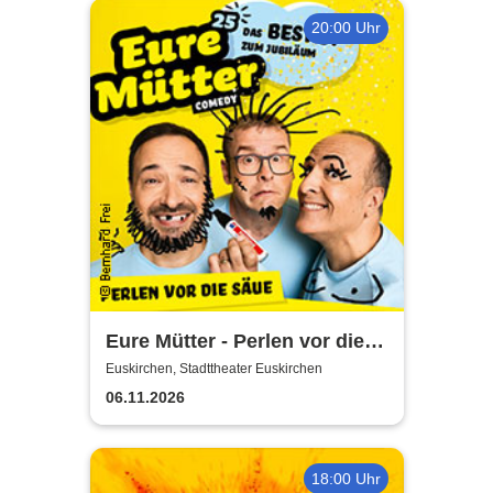
20:00 Uhr
Eure Mütter - Perlen vor die
Säue - Das Best Of zum
Euskirchen, Stadttheater Euskirchen
Jubiläum
06.11.2026
18:00 Uhr