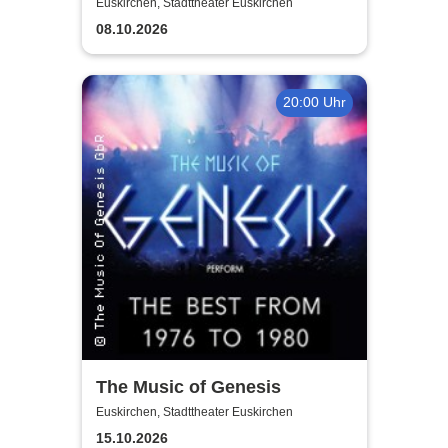
of 20 Years - Anniversary
Euskirchen, Stadttheater Euskirchen
Tour 2026
08.10.2026
20:00 Uhr
The Music of Genesis
Euskirchen, Stadttheater Euskirchen
15.10.2026