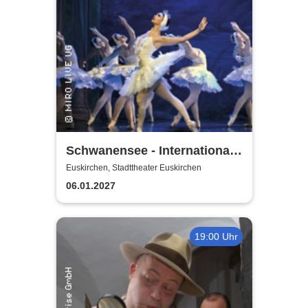
Schwanensee - International
European Ballet
Euskirchen, Stadttheater Euskirchen
06.01.2027
19:00 Uhr