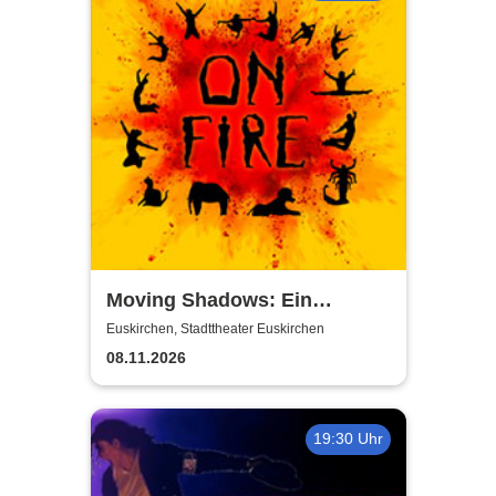
Moving Shadows: Ein
Schattentheater, das alles in
Euskirchen, Stadttheater Euskirchen
den Schatten stellt - On Fire
08.11.2026
19:30 Uhr