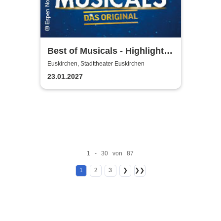
Best of Musicals - Highlights
aus über 20 Musicals
Euskirchen, Stadttheater Euskirchen
23.01.2027
1 - 30 von 87
1
2
3
❯
❯❯