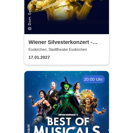
Wiener Silvesterkonzert -
Wiener Neujahrskonzert
Euskirchen, Stadttheater Euskirchen
17.01.2027
20:00 Uhr