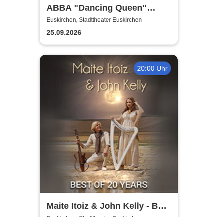
ABBA "Dancing Queen"
Show 2026
Euskirchen, Stadttheater Euskirchen
25.09.2026
20:00 Uhr
Maite Itoiz & John Kelly - Best