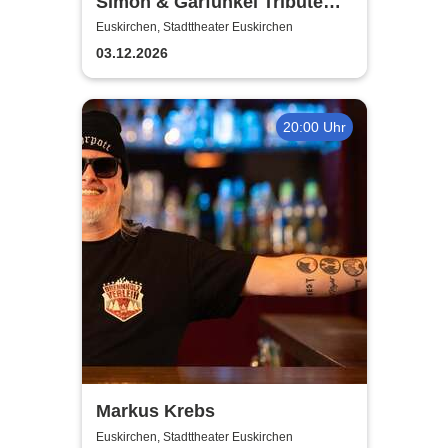
Simon & Garfunkel Tribute
meets Classic - Duo
Euskirchen, Stadttheater Euskirchen
Graceland
03.12.2026
20:00 Uhr
Markus Krebs
Euskirchen, Stadttheater Euskirchen