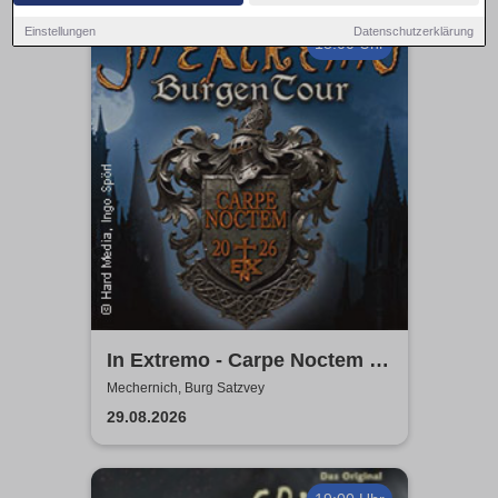
Einstellungen
Datenschutzerklärung
18:00 Uhr
In Extremo - Carpe Noctem -
Burgentour 2026
Mechernich, Burg Satzvey
29.08.2026