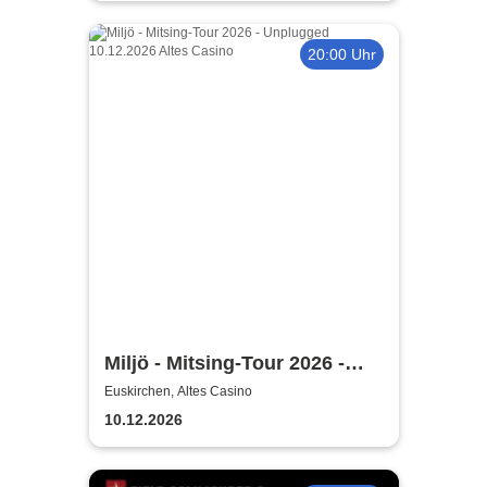
Einaudi Tribute bei
Kerzenschein
20:00 Uhr
Miljö - Mitsing-Tour 2026 -
Unplugged
Euskirchen, Altes Casino
10.12.2026