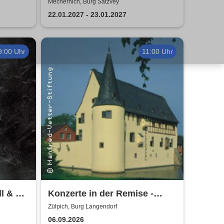
Ripper
Mechernich, Burg Satzvey
22.01.2027 - 23.01.2027
9:00 Uhr
11:00 Uhr
l & Mr.
Konzerte in der Remise -
Burg Langendorf
Zülpich, Burg Langendorf
06.09.2026