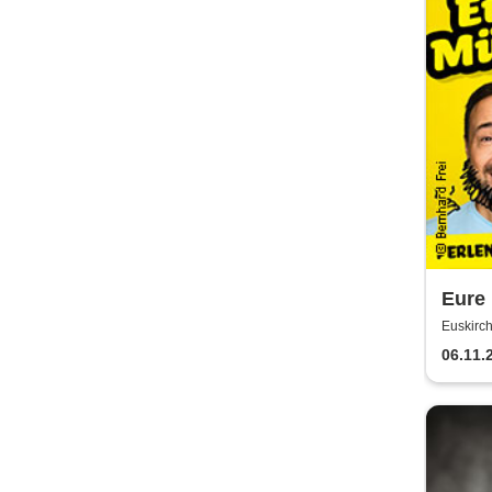
Eure 
Säue 
Euskirch
Jubi
06.11.