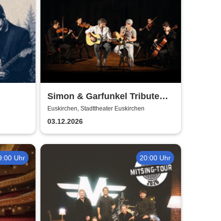
Simon & Garfunkel Tribute
meets Classic - Duo
Euskirchen, Stadttheater Euskirchen
Graceland
03.12.2026
9:00 Uhr
20:00 Uhr