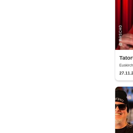
Tator
für M
Euskirc
27.11.