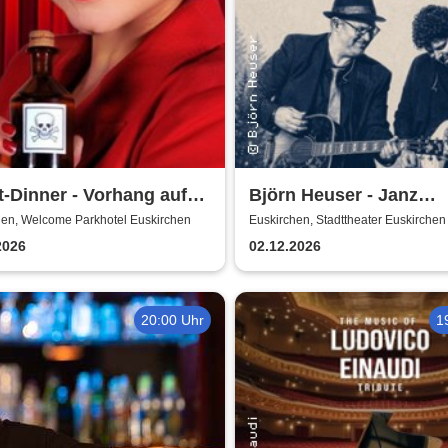
t-Dinner - Vorhang auf
Björn Heuser - Janz
ord
besinnlich
hen, Welcome Parkhotel Euskirchen
Euskirchen, Stadttheater Euskirchen
2026
02.12.2026
20:00 Uhr
1