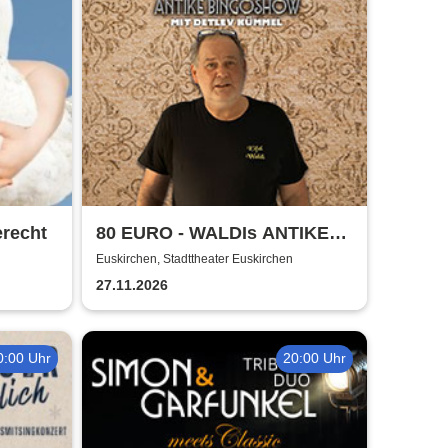
erecht
80 EURO - WALDIs ANTIKE
BINGOSHOW
Euskirchen, Stadttheater Euskirchen
27.11.2026
0:00 Uhr
20:00 Uhr