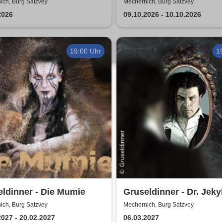
entour 2026
ich, Burg Satzvey
Mechernich, Burg Satzvey
2026
09.10.2026 - 10.10.2026
19:00 Uhr
1
ldinner - Die Mumie
Gruseldinner - Dr. Jekyl
Hyde
ich, Burg Satzvey
Mechernich, Burg Satzvey
2027 - 20.02.2027
06.03.2027