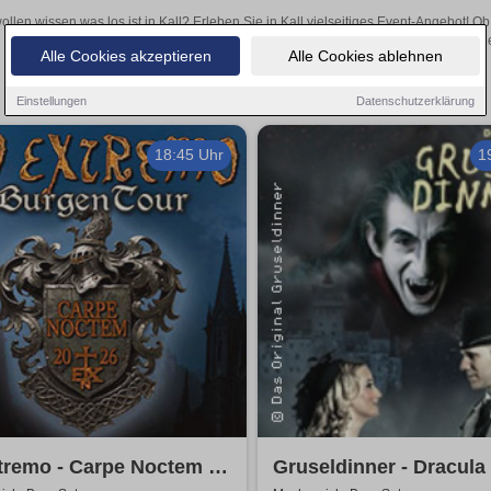
ollen wissen was los ist in Kall? Erleben Sie in Kall vielseitiges Event-Angebot! 
aufregende Veranstaltungen in Kall – hier finden all
Alle Cookies akzeptieren
Alle Cookies ablehnen
Einstellungen
Datenschutzerklärung
18:45 Uhr
1
tremo - Carpe Noctem -
Gruseldinner - Dracula