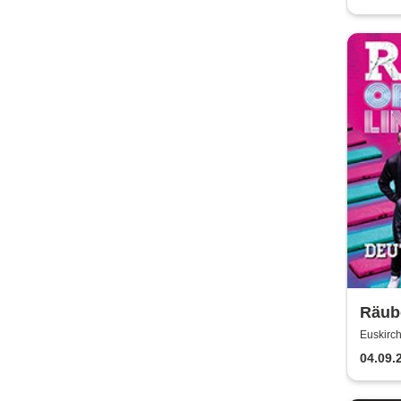
Räub
Rech
Euskirch
04.09.