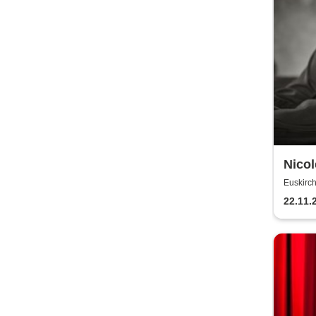
Nicol
Jahr
Euskirch
22.11.