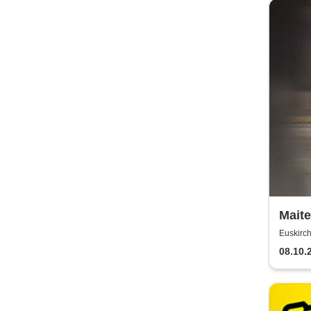
Maite
of 20
Euskirch
Tour
08.10.