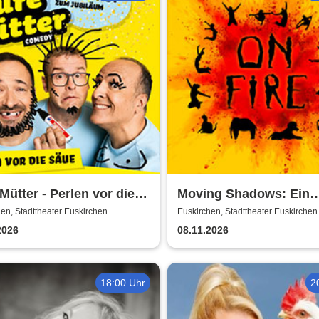
Mütter - Perlen vor die
Moving Shadows: Ein
- Das Best Of zum
Schattentheater, das al
en, Stadttheater Euskirchen
Euskirchen, Stadttheater Euskirchen
läum
den Schatten stellt - On
2026
08.11.2026
18:00 Uhr
2