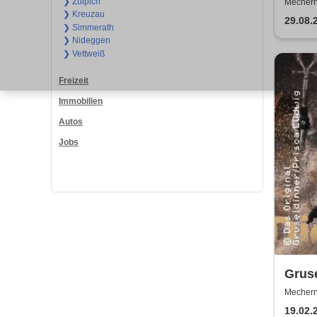
Burg
❯ Zülpich
Mechern
❯ Kreuzau
29.08.
❯ Simmerath
❯ Nideggen
❯ Vettweiß
Freizeit
Immobilien
Autos
Jobs
Gruse
Mechern
19.02.