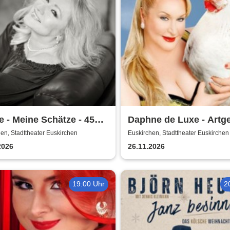
e - Meine Schätze - 45
Daphne de Luxe - Artg
e Jubiläumstour
en, Stadttheater Euskirchen
Euskirchen, Stadttheater Euskirchen
2026
26.11.2026
19:00 Uhr
2