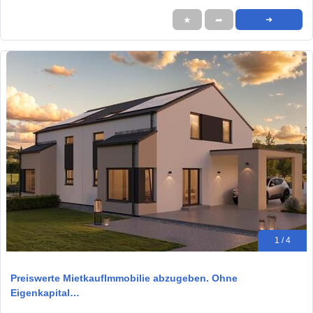
★
➦
➜
1 / 4
Preiswerte MietkaufImmobilie abzugeben. Ohne
Eigenkapital…