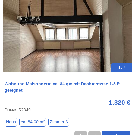
1 / 7
Wohnung Maisonnette ca. 84 qm mit Dachterrasse 1-3 P.
geeignet
1.320 €
Düren, 52349
Haus
ca. 84,00 m²
Zimmer 3