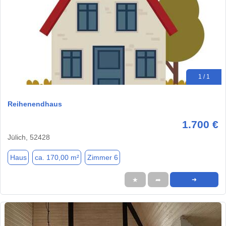
1 / 1
Reihenendhaus
1.700 €
Jülich, 52428
Haus
ca. 170,00 m²
Zimmer 6
★
➦
➜