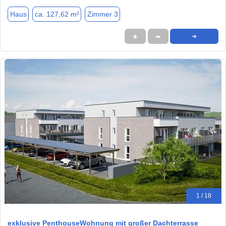
Haus
ca. 127,62 m²
Zimmer 3
★
➦
➜
1 / 18
exklusive PenthouseWohnung mit großer Dachterrasse