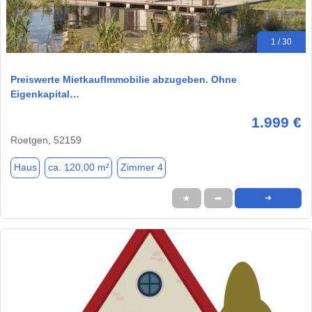
1 / 30
Preiswerte MietkaufImmobilie abzugeben. Ohne
Eigenkapital…
1.999 €
Roetgen, 52159
Haus
ca. 120,00 m²
Zimmer 4
★
➦
➜