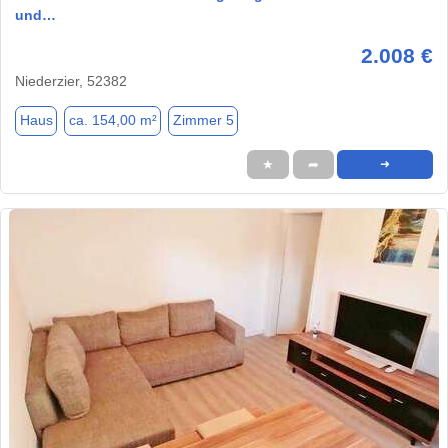
und…
2.008 €
Niederzier, 52382
Haus
ca. 154,00 m²
Zimmer 5
★
➦
➜