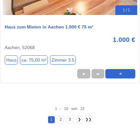
1 / 1
Haus zum Mieten in Aachen 1.000 € 75 m²
1.000 €
Aachen, 52068
Haus
ca. 75,00 m²
Zimmer 3.5
★
➦
➜
1 - 10 von 22
1
2
3
❯
❯❯