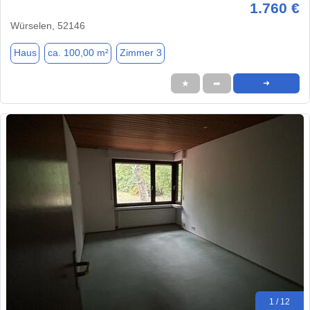
1.760 €
Würselen, 52146
Haus
ca. 100,00 m²
Zimmer 3
★
➦
➜
1 / 12