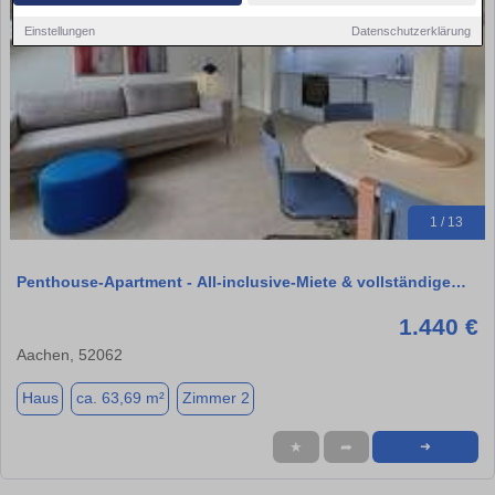
Einstellungen
Datenschutzerklärung
1 / 13
Penthouse-Apartment - All-inclusive-Miete & vollständige…
1.440 €
Aachen, 52062
Haus
ca. 63,69 m²
Zimmer 2
★
➦
➜