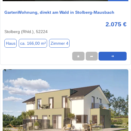
GartenWohnung, direkt am Wald in Stolberg-Mausbach
2.075 €
Stolberg (Rhld.), 52224
Haus
ca. 166,00 m²
Zimmer 4
★
➦
➜