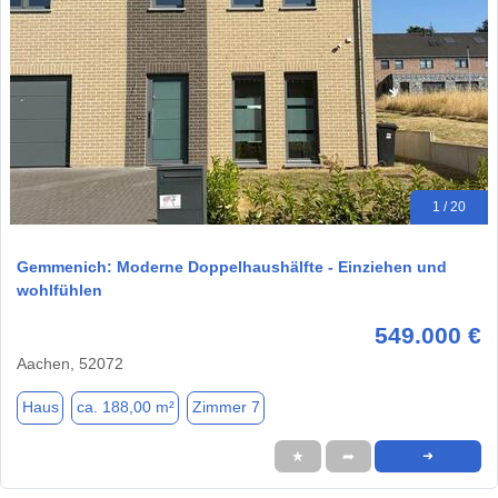
1 / 20
Gemmenich: Moderne Doppelhaushälfte - Einziehen und
wohlfühlen
549.000 €
Aachen, 52072
Haus
ca. 188,00 m²
Zimmer 7
★
➦
➜