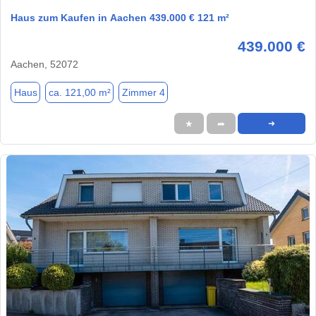
Haus zum Kaufen in Aachen 439.000 € 121 m²
439.000 €
Aachen, 52072
Haus
ca. 121,00 m²
Zimmer 4
★
➦
➜