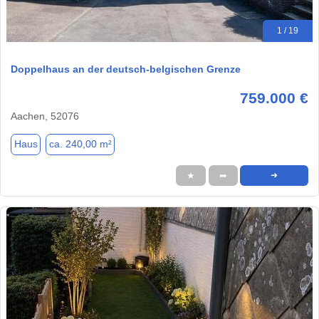
1 / 19
Doppelhaus an der deutsch-belgischen Grenze
759.000 €
Aachen, 52076
Haus
ca. 240,00 m²
★
➦
➜