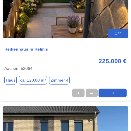
1 / 4
Reihenhaus in Kelmis
225.000 €
Aachen, 52064
Haus
ca. 120,00 m²
Zimmer 4
★
➦
➜