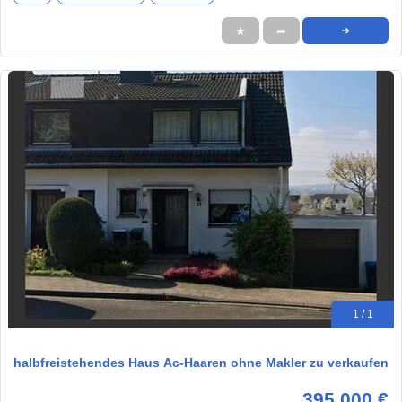
★
➦
➜
1 / 1
halbfreistehendes Haus Ac-Haaren ohne Makler zu verkaufen
395.000 €