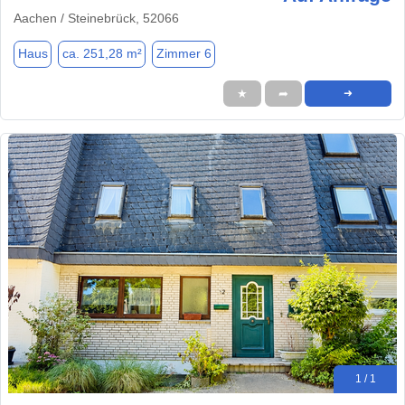
Aachen / Steinebrück, 52066
Haus
ca. 251,28 m²
Zimmer 6
★
➦
➜
1 / 1