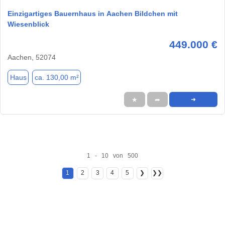
Einzigartiges Bauernhaus in Aachen Bildchen mit
Wiesenblick
449.000 €
Aachen, 52074
Haus
ca. 130,00 m²
★
➦
➜
1 - 10 von 500
1
2
3
4
5
❯
❯❯