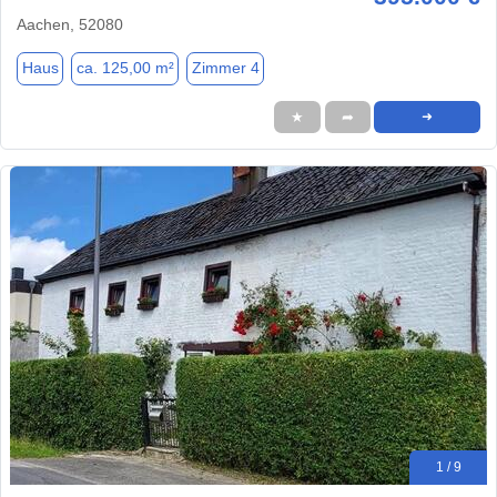
Aachen, 52080
Haus
ca. 125,00 m²
Zimmer 4
★
➦
➜
1 / 9