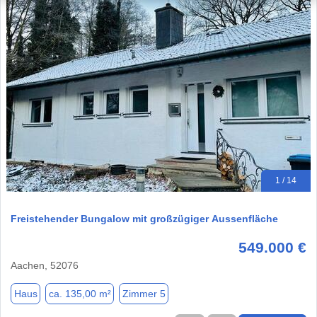
1 / 14
Freistehender Bungalow mit großzügiger Aussenfläche
549.000 €
Aachen, 52076
Haus
ca. 135,00 m²
Zimmer 5