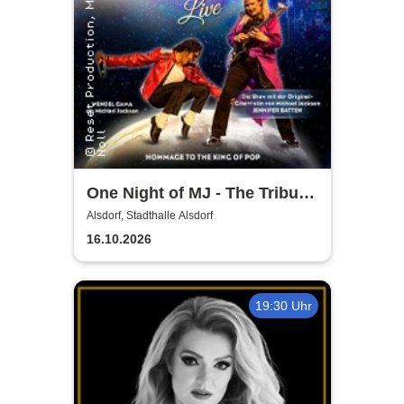
One Night of MJ - The Tribute
to The King of Pop!
Alsdorf, Stadthalle Alsdorf
16.10.2026
19:30 Uhr