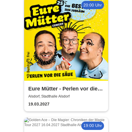
20:00 Uhr
Eure Mütter - Perlen vor die
Säue - Das Best Of zum
Alsdorf, Stadthalle Alsdorf
Jubiläum
19.03.2027
19:00 Uhr