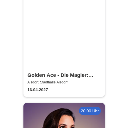
Golden Ace - Die Magier:
Chroniken der Magie Tour
Alsdorf, Stadthalle Alsdorf
2027
16.04.2027
20:00 Uhr