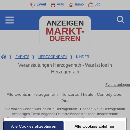
Event
Auto
Immo
Job
ANZEIGEN
MARKT-
DUEREN
❯
EVENTS
❯
HERZOGENRATH
❯
KINDER
Veranstaltungen Herzogenrath - Was ist los in
Herzogenrath
Events anlegen
Alle Events in Herzogenrath - Konzerte, Theater, Comedy Open
Airs
Sie wollen wissen was los ist in Herzogenrath? Erleben Sie in Herzogenrath
vielseitiges Event-Angebot! Ob mitreißende Konzerte, inspirierende
Theateraufführungen oder aufregende Veranstaltungen in Herzogenrath –
hier finden alles im Überblick und Tickets.
Alle Cookies akzeptieren
Alle Cookies ablehnen