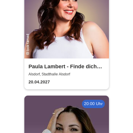
Paula Lambert - Finde dich
gut, sonst findet dich keiner
Alsdorf, Stadthalle Alsdorf
20.04.2027
20:00 Uhr