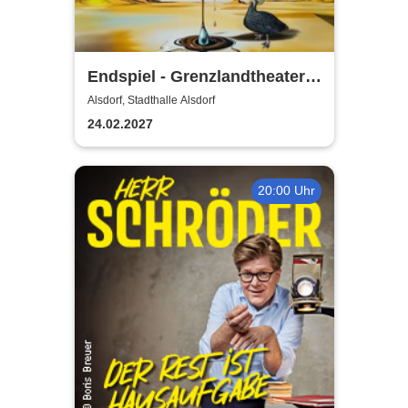
Endspiel - Grenzlandtheater
Aachen
Alsdorf, Stadthalle Alsdorf
24.02.2027
20:00 Uhr