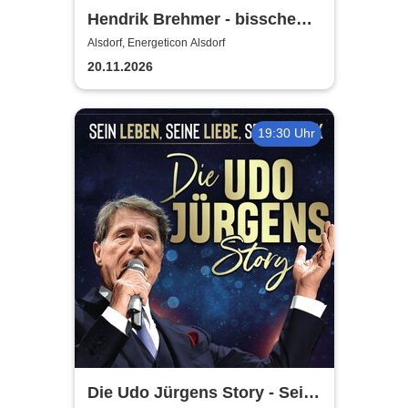
Hendrik Brehmer - bisschen
reingesteigert
Alsdorf, Energeticon Alsdorf
20.11.2026
19:30 Uhr
Die Udo Jürgens Story - Sein