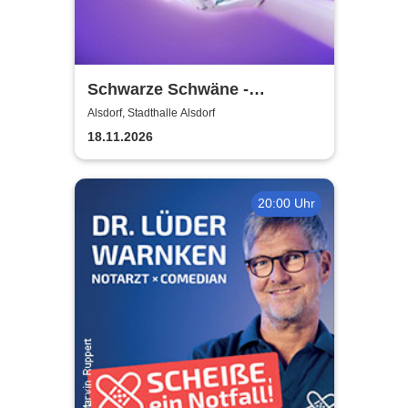
Schwarze Schwäne -
Grenzlandtheater Aachen
Alsdorf, Stadthalle Alsdorf
18.11.2026
20:00 Uhr