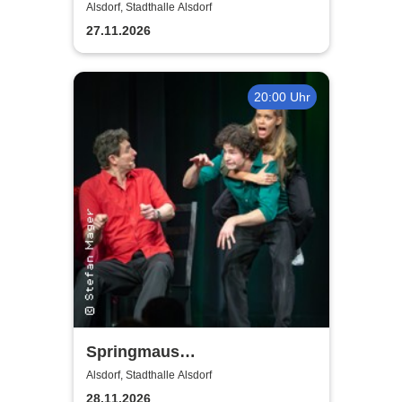
Leben, seine Liebe, seine
Alsdorf, Stadthalle Alsdorf
Musik! Konzerte 2026
27.11.2026
20:00 Uhr
Springmaus
Improvisationstheater - Merry
Alsdorf, Stadthalle Alsdorf
Christmaus
28.11.2026