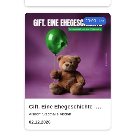
20:00 Uhr
Gift. Eine Ehegeschichte -
Grenzlandtheater Aachen
Alsdorf, Stadthalle Alsdorf
02.12.2026