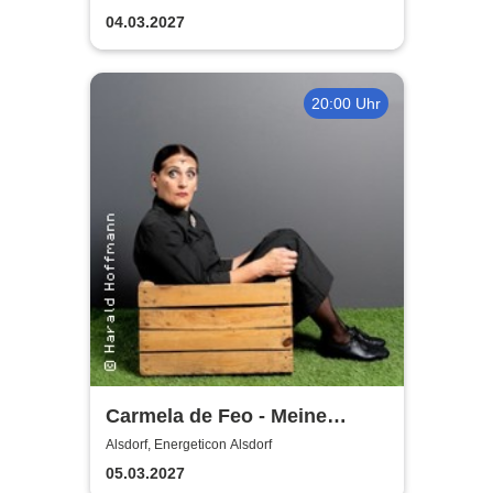
04.03.2027
20:00 Uhr
Carmela de Feo - Meine
besten Knaller
Alsdorf, Energeticon Alsdorf
05.03.2027