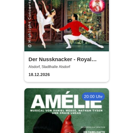
Der Nussknacker - Royal
Classical Ballet
Alsdorf, Stadthalle Alsdorf
18.12.2026
20:00 Uhr