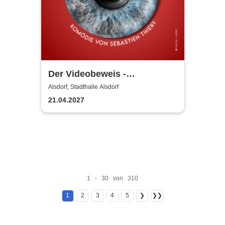
Der Videobeweis -
Grenzlandtheater Aachen
Alsdorf, Stadthalle Alsdorf
21.04.2027
1 - 30 von 310
1
2
3
4
5
❯
❯❯