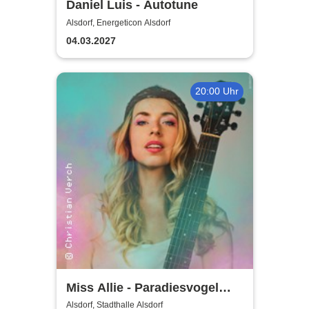
Daniel Luis - Autotune
Alsdorf, Energeticon Alsdorf
04.03.2027
20:00 Uhr
Miss Allie - Paradiesvogel
Tour
Alsdorf, Stadthalle Alsdorf