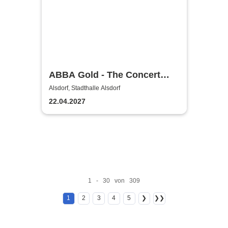
ABBA Gold - The Concert
Show #Emotion
Alsdorf, Stadthalle Alsdorf
22.04.2027
1 - 30 von 309
1
2
3
4
5
❯
❯❯