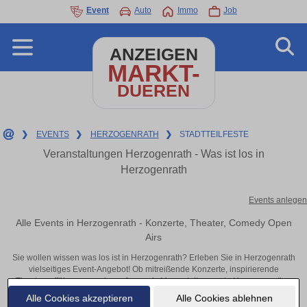
Event
Auto
Immo
Job
ANZEIGEN
MARKT-
DUEREN
❯
EVENTS
❯
HERZOGENRATH
❯
STADTTEILFESTE
Veranstaltungen Herzogenrath - Was ist los in
Herzogenrath
Events anlegen
Alle Events in Herzogenrath - Konzerte, Theater, Comedy Open
Airs
Sie wollen wissen was los ist in Herzogenrath? Erleben Sie in Herzogenrath
vielseitiges Event-Angebot! Ob mitreißende Konzerte, inspirierende
Theateraufführungen oder aufregende Veranstaltungen in Herzogenrath –
hier finden alles im Überblick und Tickets.
Alle Cookies akzeptieren
Alle Cookies ablehnen