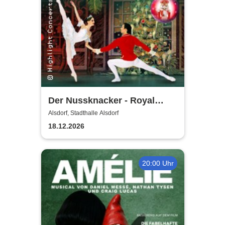
Der Nussknacker - Royal
Classical Ballet
Alsdorf, Stadthalle Alsdorf
18.12.2026
20:00 Uhr