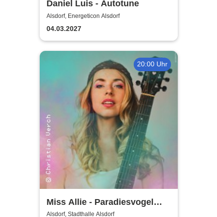
Daniel Luis - Autotune
Alsdorf, Energeticon Alsdorf
04.03.2027
20:00 Uhr
Miss Allie - Paradiesvogel
Tour
Alsdorf, Stadthalle Alsdorf