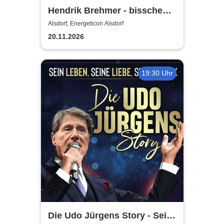
Hendrik Brehmer - bisschen
reingesteigert
Alsdorf, Energeticon Alsdorf
20.11.2026
19:30 Uhr
Die Udo Jürgens Story - Sein