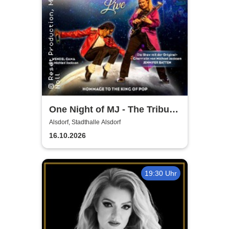
One Night of MJ - The Tribute
to The King of Pop!
Alsdorf, Stadthalle Alsdorf
16.10.2026
19:30 Uhr