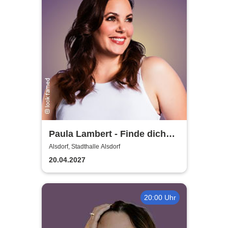
Paula Lambert - Finde dich
gut, sonst findet dich keiner
Alsdorf, Stadthalle Alsdorf
20.04.2027
20:00 Uhr