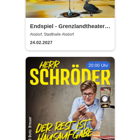
Endspiel - Grenzlandtheater
Aachen
Alsdorf, Stadthalle Alsdorf
24.02.2027
20:00 Uhr