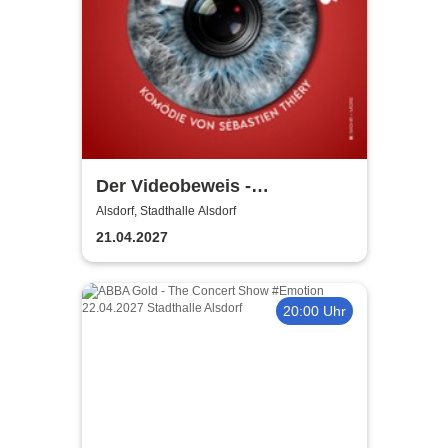
Der Videobeweis -
Grenzlandtheater Aachen
Alsdorf, Stadthalle Alsdorf
21.04.2027
20:00 Uhr