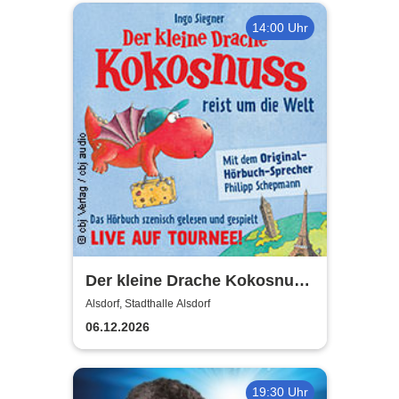
14:00 Uhr
Der kleine Drache Kokosnuss
- reist um die Welt
Alsdorf, Stadthalle Alsdorf
06.12.2026
19:30 Uhr