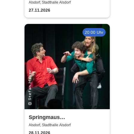
Leben, seine Liebe, seine
Alsdorf, Stadthalle Alsdorf
Musik! Konzerte 2026
27.11.2026
20:00 Uhr
Springmaus
Improvisationstheater - Merry
Alsdorf, Stadthalle Alsdorf
Christmaus
28.11.2026