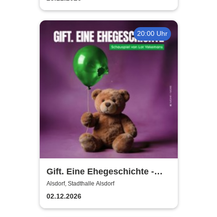
20:00 Uhr
Gift. Eine Ehegeschichte -
Grenzlandtheater Aachen
Alsdorf, Stadthalle Alsdorf
02.12.2026