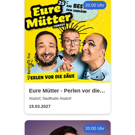
20:00 Uhr
Eure Mütter - Perlen vor die
Säue - Das Best Of zum
Alsdorf, Stadthalle Alsdorf
Jubiläum
19.03.2027
20:00 Uhr