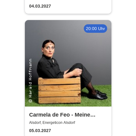
04.03.2027
20:00 Uhr
Carmela de Feo - Meine
besten Knaller
Alsdorf, Energeticon Alsdorf
05.03.2027