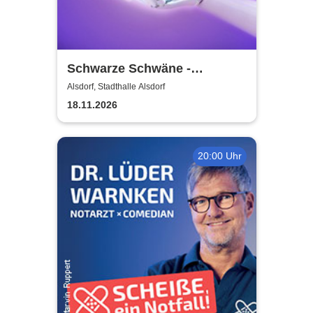
Schwarze Schwäne -
Grenzlandtheater Aachen
Alsdorf, Stadthalle Alsdorf
18.11.2026
20:00 Uhr