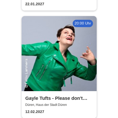
22.01.2027
20:00 Uhr
Gayle Tufts - Please don't
Stop the Music
Düren, Haus der Stadt Düren
12.02.2027