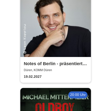
Notes of Berlin - präsentiert
von Joab Nist
Düren, KOMM Düren
19.02.2027
20:00 Uhr