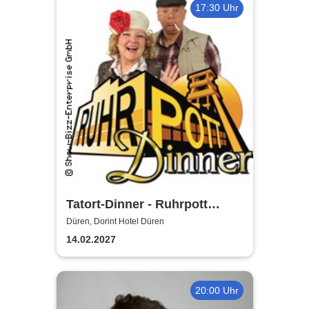
17:30 Uhr
Tatort-Dinner - Ruhrpott
Dinner
Düren, Dorint Hotel Düren
14.02.2027
20:00 Uhr