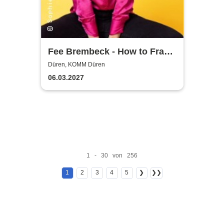
Fee Brembeck - How to Frau
– Das Tutorial, nach dem
Düren, KOMM Düren
niemand gefragt hat
06.03.2027
1 - 30 von 256
1
2
3
4
5
❯
❯❯