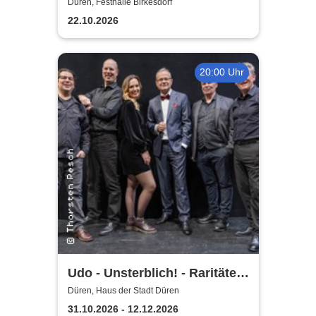
Düren, Festhalle Birkesdorf
22.10.2026
20:00 Uhr
Udo - Unsterblich! - Raritäten-
Band
Düren, Haus der Stadt Düren
31.10.2026 - 12.12.2026