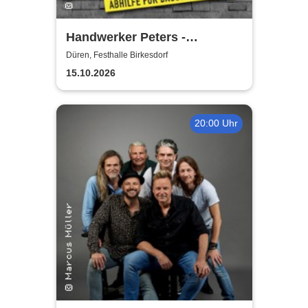
Handwerker Peters -
Lachkräfte-Mangel | Abhilfe
Düren, Festhalle Birkesdorf
für Baustelle & Leben
15.10.2026
20:00 Uhr