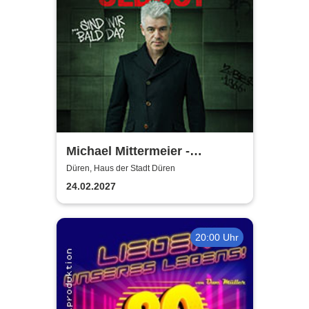
Michael Mittermeier -
OLDBOY... sind wir bald da?
Düren, Haus der Stadt Düren
24.02.2027
20:00 Uhr