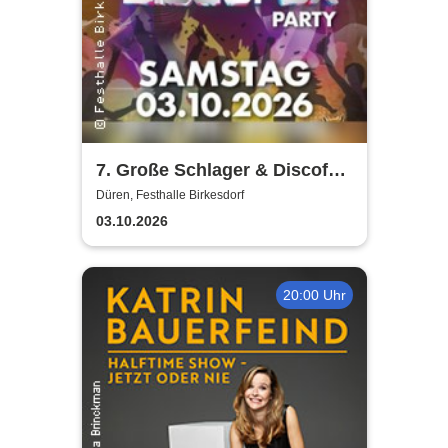
7. Große Schlager & Discofox
Party | Festhalle-Birkesdorf
Düren, Festhalle Birkesdorf
03.10.2026
20:00 Uhr