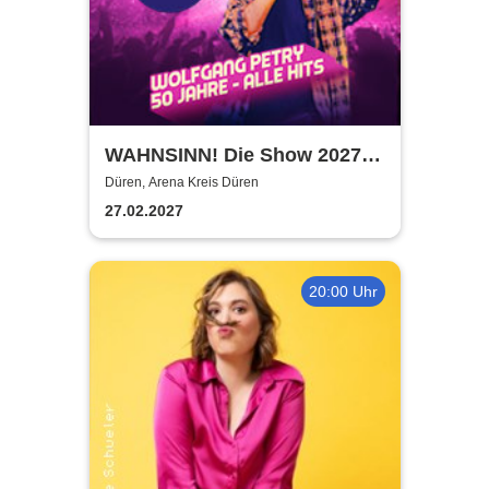
WAHNSINN! Die Show 2027 -
Die Jubiläumstournee - Mit
Düren, Arena Kreis Düren
den Hits von Wolfgang Petry
27.02.2027
20:00 Uhr