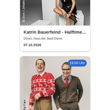
Katrin Bauerfeind - Halftime
Show - Jetzt oder nie
Düren, Haus der Stadt Düren
07.10.2026
19:00 Uhr