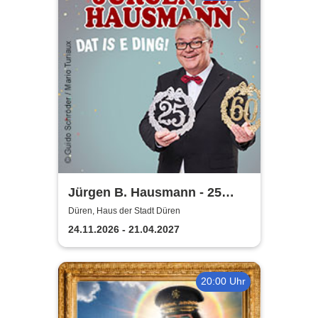
Jürgen B. Hausmann - 25
Jahre - Dat is e Ding!
Düren, Haus der Stadt Düren
24.11.2026 - 21.04.2027
20:00 Uhr