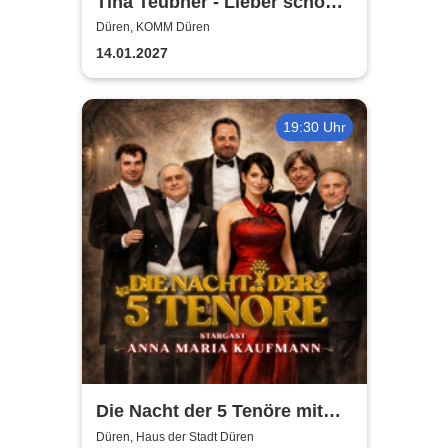
Tina Teubner - Lieber schön
alt werden als hässlich jung
Düren, KOMM Düren
bleiben
14.01.2027
19:30 Uhr
Die Nacht der 5 Tenöre mit
Anna Maria Kaufmann
Düren, Haus der Stadt Düren