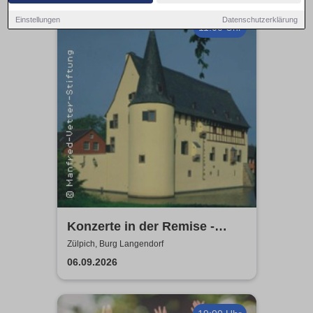
Einstellungen
Datenschutzerklärung
11:00 Uhr
Konzerte in der Remise -
Burg Langendorf
Zülpich, Burg Langendorf
06.09.2026