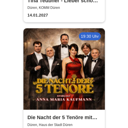
Tina Teubner - Lieber schön
alt werden als hässlich jung
Düren, KOMM Düren
bleiben
14.01.2027
19:30 Uhr
Die Nacht der 5 Tenöre mit
Anna Maria Kaufmann
Düren, Haus der Stadt Düren