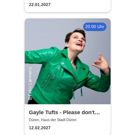
22.01.2027
20:00 Uhr
Gayle Tufts - Please don't
Stop the Music
Düren, Haus der Stadt Düren
12.02.2027