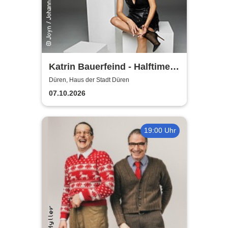
Katrin Bauerfeind - Halftime
Show - Jetzt oder nie
Düren, Haus der Stadt Düren
07.10.2026
19:00 Uhr