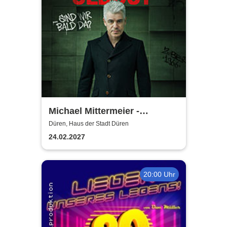
Michael Mittermeier -
OLDBOY... sind wir bald da?
Düren, Haus der Stadt Düren
24.02.2027
20:00 Uhr