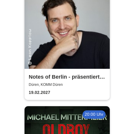
Notes of Berlin - präsentiert
von Joab Nist
Düren, KOMM Düren
19.02.2027
20:00 Uhr