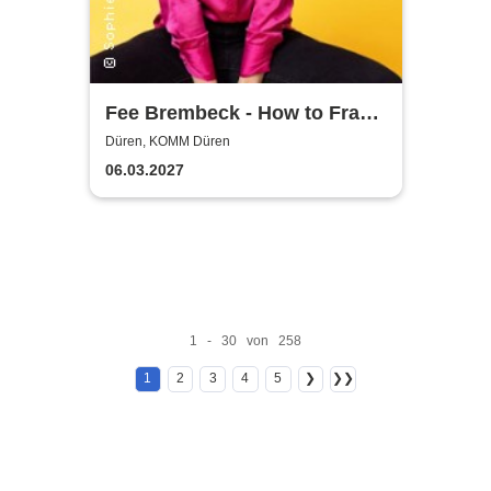
Fee Brembeck - How to Frau
– Das Tutorial, nach dem
Düren, KOMM Düren
niemand gefragt hat
06.03.2027
1 - 30 von 258
1
2
3
4
5
❯
❯❯