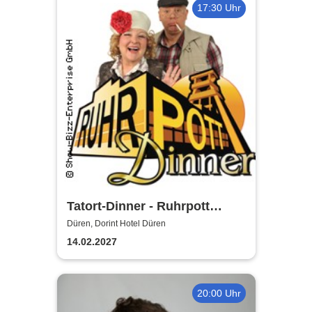
17:30 Uhr
Tatort-Dinner - Ruhrpott
Dinner
Düren, Dorint Hotel Düren
14.02.2027
20:00 Uhr