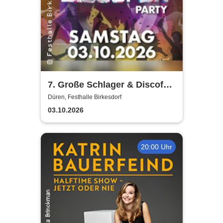
7. Große Schlager & Discofox
Party | Festhalle-Birkesdorf
Düren, Festhalle Birkesdorf
03.10.2026
20:00 Uhr