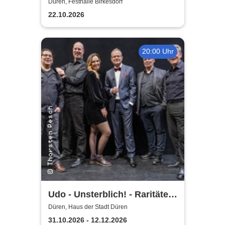
Düren, Festhalle Birkesdorf
22.10.2026
20:00 Uhr
Udo - Unsterblich! - Raritäten-
Band
Düren, Haus der Stadt Düren
31.10.2026 - 12.12.2026