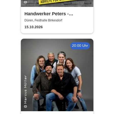
Handwerker Peters -
Lachkräfte-Mangel | Abhilfe
Düren, Festhalle Birkesdorf
für Baustelle & Leben
15.10.2026
20:00 Uhr