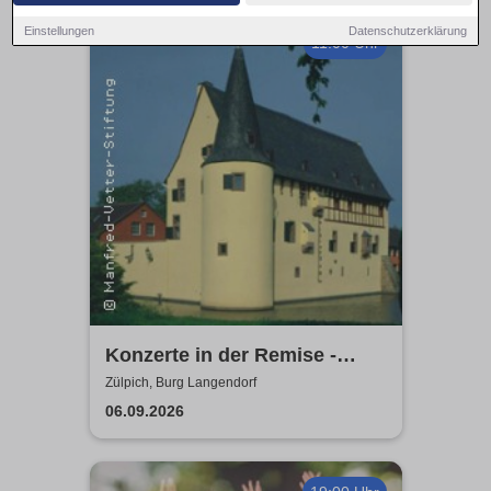
Einstellungen
Datenschutzerklärung
11:00 Uhr
Konzerte in der Remise -
Burg Langendorf
Zülpich, Burg Langendorf
06.09.2026