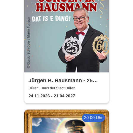
Jürgen B. Hausmann - 25
Jahre - Dat is e Ding!
Düren, Haus der Stadt Düren
24.11.2026 - 21.04.2027
20:00 Uhr