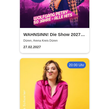
WAHNSINN! Die Show 2027 -
Die Jubiläumstournee - Mit
Düren, Arena Kreis Düren
den Hits von Wolfgang Petry
27.02.2027
20:00 Uhr