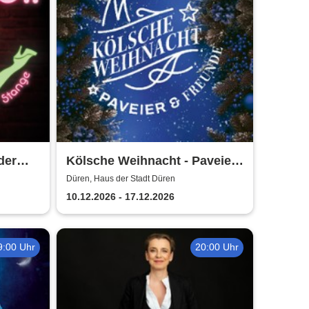
der
Kölsche Weihnacht - Paveier
& Freunde 2026
Düren, Haus der Stadt Düren
10.12.2026 - 17.12.2026
9:00 Uhr
20:00 Uhr