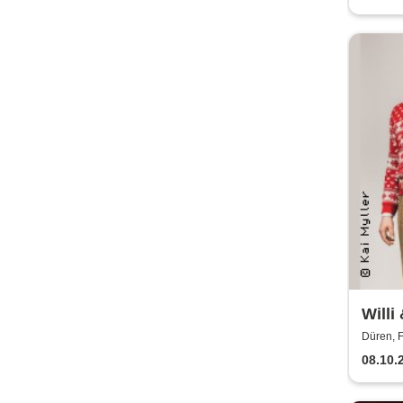
Willi 
noch
Düren, F
08.10.