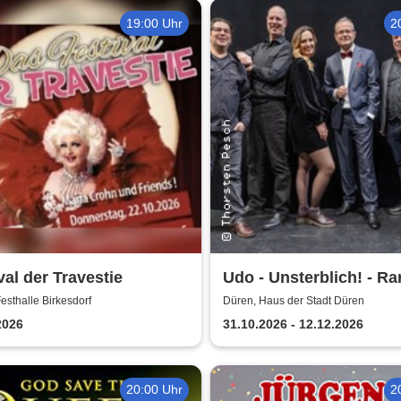
19:00 Uhr
2
val der Travestie
Udo - Unsterblich! - Rar
Band
esthalle Birkesdorf
Düren, Haus der Stadt Düren
2026
31.10.2026 - 12.12.2026
20:00 Uhr
2