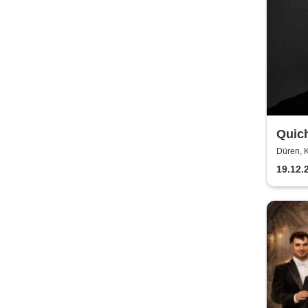
Quic
Düren, 
19.12.