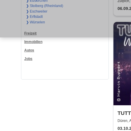
Burg
❯ Euskirchen
Zülpich,
❯ Stolberg (Rheinland)
06.09.
❯ Eschweiler
❯ Erftstadt
❯ Würselen
Freizeit
Immobilien
Autos
Jobs
TUTT
Bala
Düren, 
03.10.