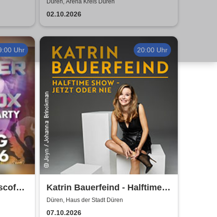
Düren, Arena Kreis Düren
02.10.2026
9:00 Uhr
20:00 Uhr
scofox
Katrin Bauerfeind - Halftime
sdorf
Show - Jetzt oder nie
Düren, Haus der Stadt Düren
07.10.2026