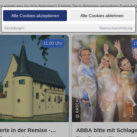
en wissen was los ist in Nideggen? Erleben Sie in Nideggen vielseitiges Event-An
oder aufregende Veranstaltungen in Nideggen – hier finde
Alle Cookies akzeptieren
Alle Cookies ablehnen
Einstellungen
Datenschutzerklärung
11:00 Uhr
1
rte in der Remise -
ABBA bitte mit Schlage