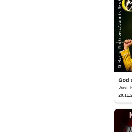
God s
Revi
Düren, 
20.11.