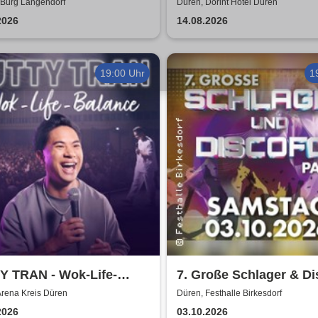
 Langendorf
 Burg Langendorf
Düren, Dorint Hotel Düren
2026
14.08.2026
19:00 Uhr
1
Y TRAN - Wok-Life-
7. Große Schlager & Di
nce
Party | Festhalle-Birke
Arena Kreis Düren
Düren, Festhalle Birkesdorf
2026
03.10.2026