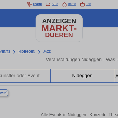
Event
Auto
Immo
Job
ANZEIGEN
MARKT-
DUEREN
VENTS
❯
NIDEGGEN
❯
JAZZ
Veranstaltungen Nideggen - Was is
×
gen
Alle Events in Nideggen - Konzerte, The