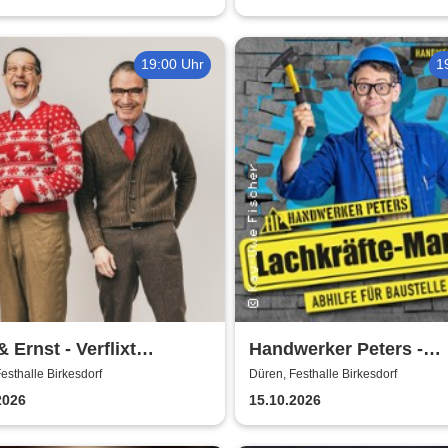
19:00 Uhr
1
& Ernst - Verflixt
Handwerker Peters -
emol
Lachkräfte-Mangel | Ab
esthalle Birkesdorf
Düren, Festhalle Birkesdorf
für Baustelle & Leben
2026
15.10.2026