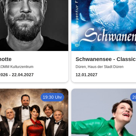
hotte
Schwanensee - Classi
Ballet Napoli
KOMM Kulturzentrum
Düren, Haus der Stadt Düren
2026 - 22.04.2027
12.01.2027
19:30 Uhr
2