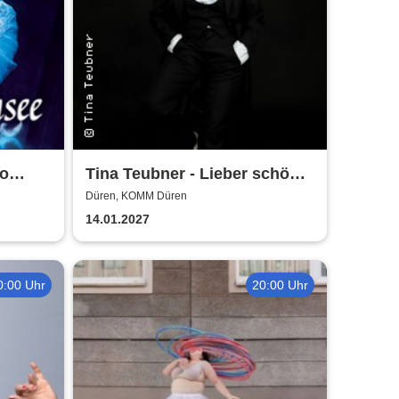
co
Tina Teubner - Lieber schön
alt werden als hässlich jung
Düren, KOMM Düren
bleiben
14.01.2027
0:00 Uhr
20:00 Uhr