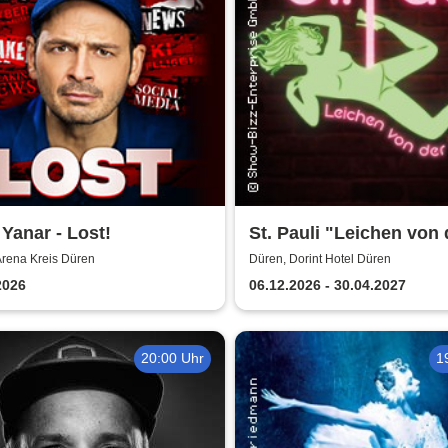
Yanar - Lost!
St. Pauli "Leichen von 
Stange" - Krimi-Dinner
Arena Kreis Düren
Düren, Dorint Hotel Düren
2026
06.12.2026 - 30.04.2027
20:00 Uhr
1