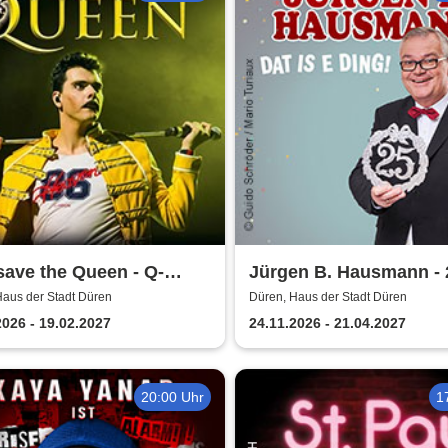
ave the Queen - Q-
Jürgen B. Hausmann - 
val Band
Jahre - Dat is e Ding!
Haus der Stadt Düren
Düren, Haus der Stadt Düren
2026 - 19.02.2027
24.11.2026 - 21.04.2027
20:00 Uhr
1