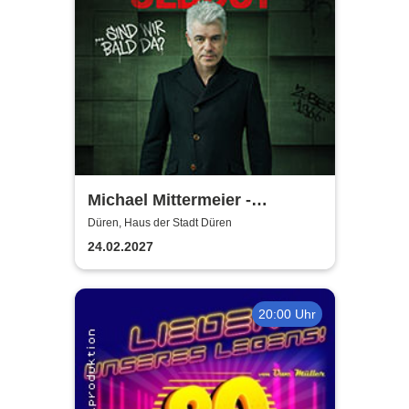
Michael Mittermeier -
OLDBOY... sind wir bald da?
Düren, Haus der Stadt Düren
24.02.2027
20:00 Uhr