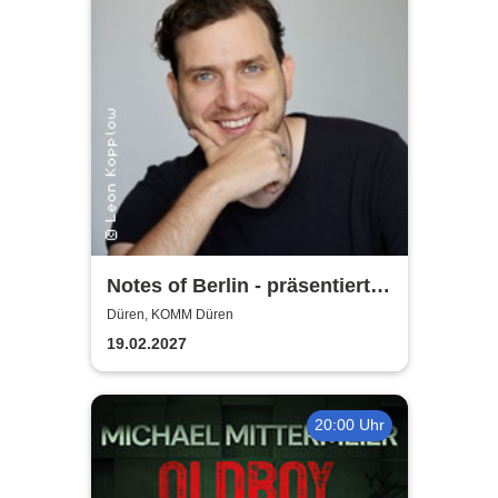
Notes of Berlin - präsentiert
von Joab Nist
Düren, KOMM Düren
19.02.2027
20:00 Uhr