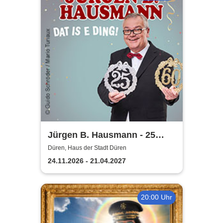
Jürgen B. Hausmann - 25
Jahre - Dat is e Ding!
Düren, Haus der Stadt Düren
24.11.2026 - 21.04.2027
20:00 Uhr