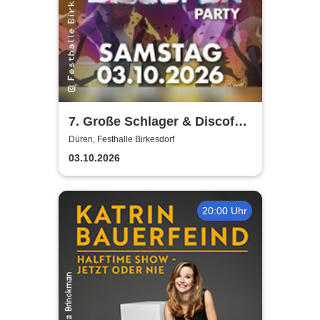
7. Große Schlager & Discofox
Party | Festhalle-Birkesdorf
Düren, Festhalle Birkesdorf
03.10.2026
20:00 Uhr