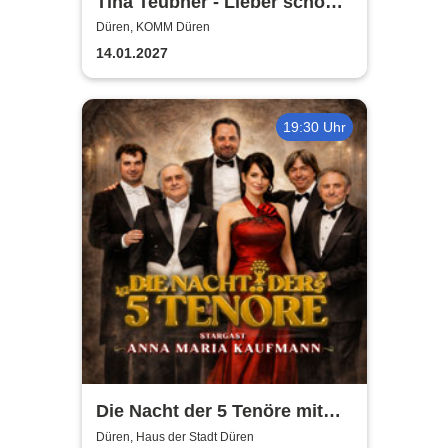
Tina Teubner - Lieber schön
alt werden als hässlich jung
Düren, KOMM Düren
bleiben
14.01.2027
19:30 Uhr
Die Nacht der 5 Tenöre mit
Anna Maria Kaufmann
Düren, Haus der Stadt Düren