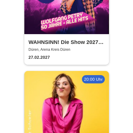
WAHNSINN! Die Show 2027 -
Die Jubiläumstournee - Mit
Düren, Arena Kreis Düren
den Hits von Wolfgang Petry
27.02.2027
20:00 Uhr