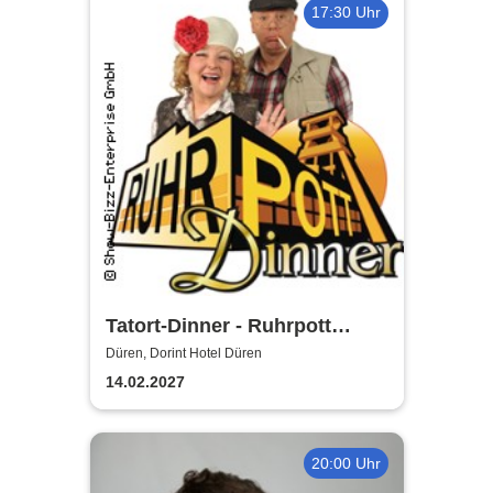
17:30 Uhr
Tatort-Dinner - Ruhrpott
Dinner
Düren, Dorint Hotel Düren
14.02.2027
20:00 Uhr