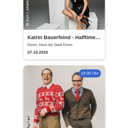
Katrin Bauerfeind - Halftime
Show - Jetzt oder nie
Düren, Haus der Stadt Düren
07.10.2026
19:00 Uhr