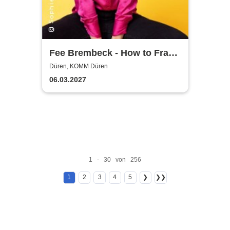
Fee Brembeck - How to Frau
– Das Tutorial, nach dem
Düren, KOMM Düren
niemand gefragt hat
06.03.2027
1 - 30 von 256
1
2
3
4
5
❯
❯❯