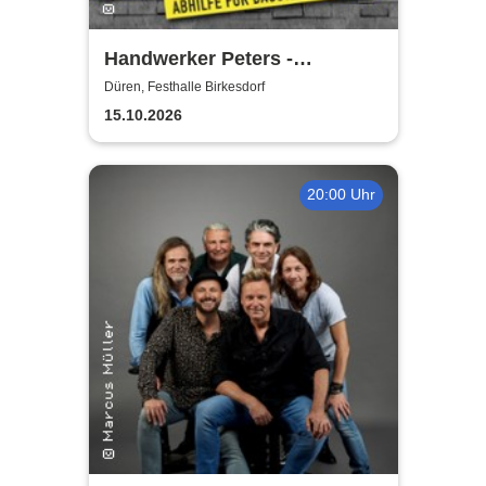
Handwerker Peters -
Lachkräfte-Mangel | Abhilfe
Düren, Festhalle Birkesdorf
für Baustelle & Leben
15.10.2026
20:00 Uhr