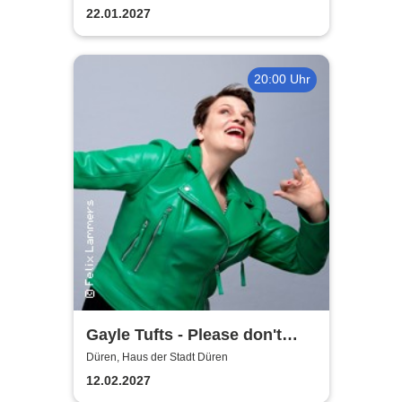
22.01.2027
20:00 Uhr
Gayle Tufts - Please don't
Stop the Music
Düren, Haus der Stadt Düren
12.02.2027