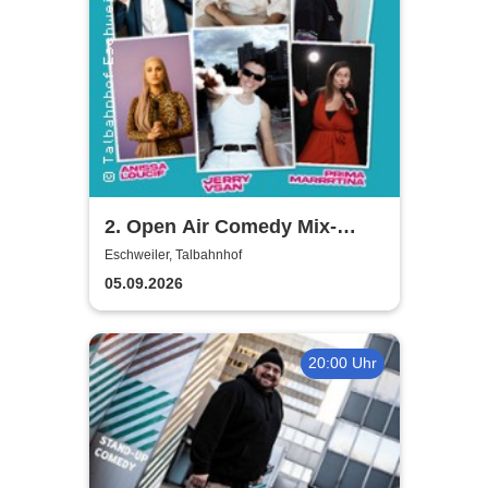
2. Open Air Comedy Mix-
Show - Khalid Bounouar,
Eschweiler, Talbahnhof
Benaissa Lamroubal, Abeku
05.09.2026
u. a.
20:00 Uhr