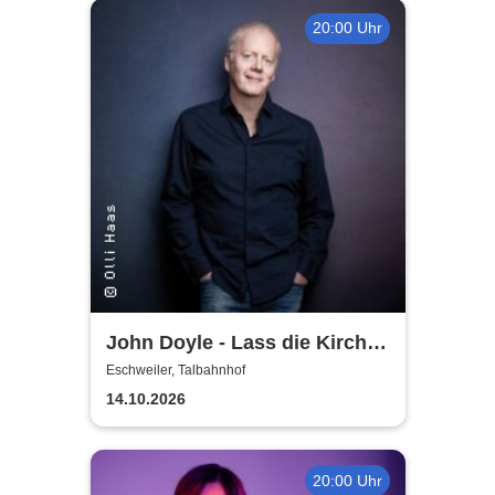
20:00 Uhr
John Doyle - Lass die Kirche
im Dorf
Eschweiler, Talbahnhof
14.10.2026
20:00 Uhr