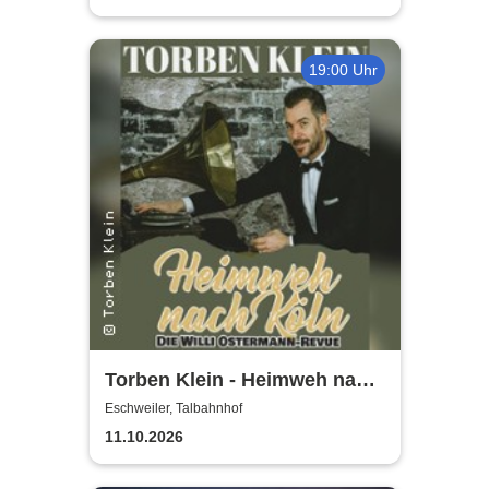
19:00 Uhr
Torben Klein - Heimweh nach
Köln - die Willi Ostermann
Eschweiler, Talbahnhof
Revue
11.10.2026