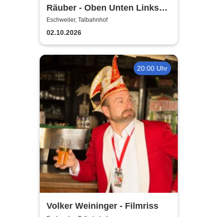
Räuber - Oben Unten Links
Rechts
Eschweiler, Talbahnhof
02.10.2026
20:00 Uhr
Volker Weininger - Filmriss