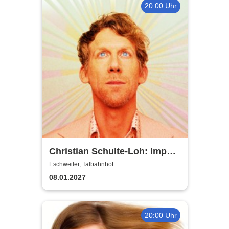
20:00 Uhr
Christian Schulte-Loh: Import
Export
Eschweiler, Talbahnhof
08.01.2027
20:00 Uhr