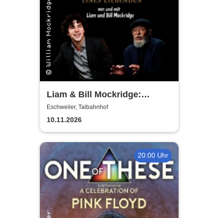
Liam & Bill Mockridge:
STORIES - Geschichten &
Eschweiler, Talbahnhof
Lieder eines Liebenden
10.11.2026
20:00 Uhr