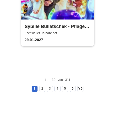
Sybille Bullatschek - Pfläge
lieber ungewöhnlich
Eschweiler, Talbahnhof
29.01.2027
1 - 30 von 311
1
2
3
4
5
❯
❯❯