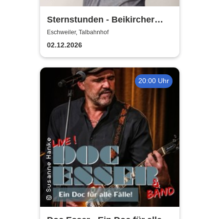
Sternstunden - Beikircher
und seine
Eschweiler, Talbahnhof
Dezembergeschichten
02.12.2026
20:00 Uhr