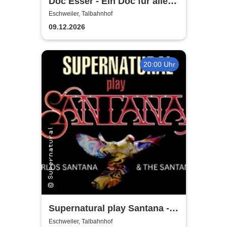
Doc Esser - Ein Doc für alle
Fälle
Eschweiler, Talbahnhof
09.12.2026
20:00 Uhr
Supernatural play Santana - A
Tribute to Carlos Santana
Eschweiler, Talbahnhof