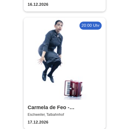
16.12.2026
20:00 Uhr
Carmela de Feo -
Froschkönigin - 20 Jahre La
Eschweiler, Talbahnhof
Signora
17.12.2026