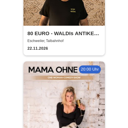
80 EURO - WALDIs ANTIKE
BINGOSHOW
Eschweiler, Talbahnhof
22.11.2026
20:00 Uhr