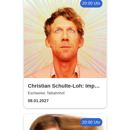
20:00 Uhr
Christian Schulte-Loh: Import
Export
Eschweiler, Talbahnhof
08.01.2027
20:00 Uhr