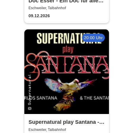
Doc Esser - Ein Doc für alle
Fälle
Eschweiler, Talbahnhof
09.12.2026
20:00 Uhr
Supernatural play Santana - A
Tribute to Carlos Santana
Eschweiler, Talbahnhof