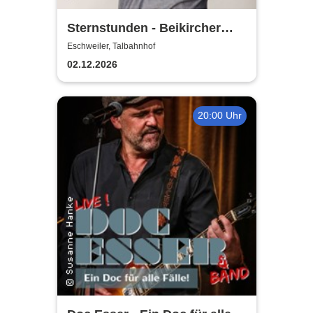
Sternstunden - Beikircher
und seine
Eschweiler, Talbahnhof
Dezembergeschichten
02.12.2026
20:00 Uhr