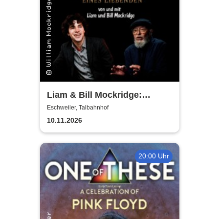
Liam & Bill Mockridge:
STORIES - Geschichten &
Eschweiler, Talbahnhof
Lieder eines Liebenden
10.11.2026
20:00 Uhr