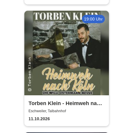
19:00 Uhr
Torben Klein - Heimweh nach
Köln - die Willi Ostermann
Eschweiler, Talbahnhof
Revue
11.10.2026