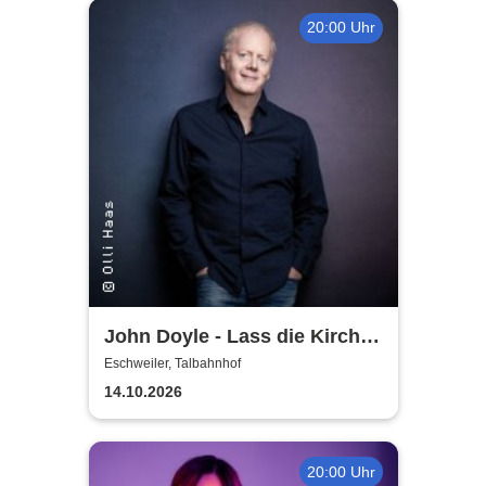
20:00 Uhr
John Doyle - Lass die Kirche
im Dorf
Eschweiler, Talbahnhof
14.10.2026
20:00 Uhr