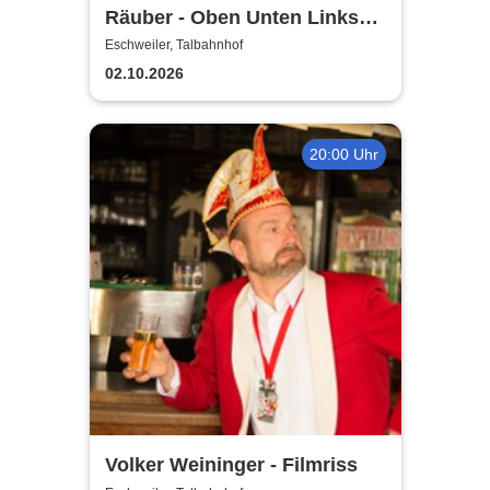
Räuber - Oben Unten Links
Rechts
Eschweiler, Talbahnhof
02.10.2026
20:00 Uhr
Volker Weininger - Filmriss