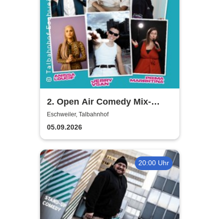
2. Open Air Comedy Mix-
Show - Khalid Bounouar,
Eschweiler, Talbahnhof
Benaissa Lamroubal, Abeku
05.09.2026
u. a.
20:00 Uhr