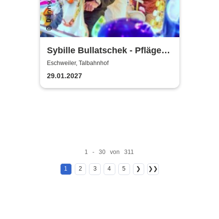
Sybille Bullatschek - Pfläge
lieber ungewöhnlich
Eschweiler, Talbahnhof
29.01.2027
1 - 30 von 311
1
2
3
4
5
❯
❯❯