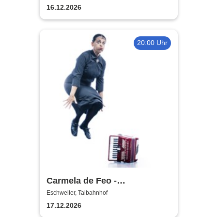
16.12.2026
20:00 Uhr
Carmela de Feo -
Froschkönigin - 20 Jahre La
Eschweiler, Talbahnhof
Signora
17.12.2026