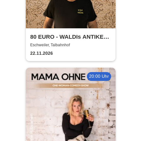
80 EURO - WALDIs ANTIKE
BINGOSHOW
Eschweiler, Talbahnhof
22.11.2026
20:00 Uhr