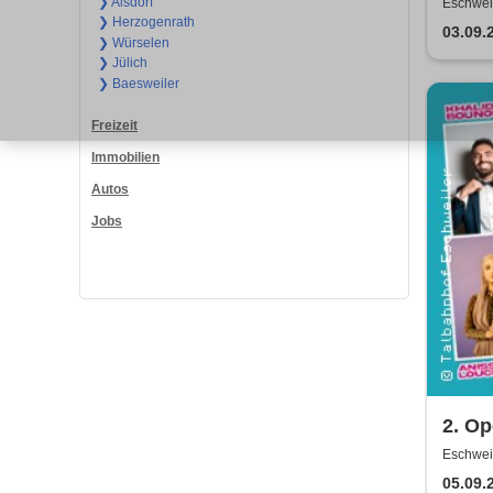
❯ Alsdorf
Eschweil
❯ Herzogenrath
03.09.
❯ Würselen
❯ Jülich
❯ Baesweiler
Freizeit
Immobilien
Autos
Jobs
2. Op
Show 
Eschweil
Bena
05.09.