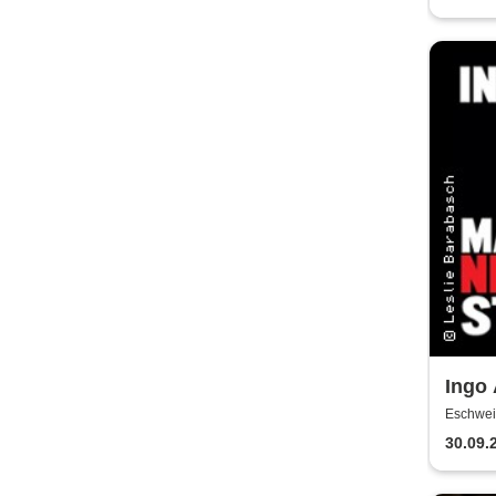
u. a.
Ingo
NER
Eschweil
30.09.