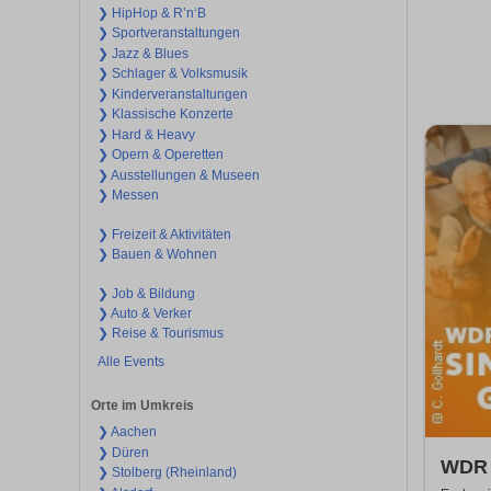
❯ HipHop & R’n‘B
❯ Sportveranstaltungen
❯ Jazz & Blues
❯ Schlager & Volksmusik
❯ Kinderveranstaltungen
❯ Klassische Konzerte
❯ Hard & Heavy
❯ Opern & Operetten
❯ Ausstellungen & Museen
❯ Messen
❯ Freizeit & Aktivitäten
❯ Bauen & Wohnen
❯ Job & Bildung
❯ Auto & Verker
❯ Reise & Tourismus
Alle Events
Orte im Umkreis
❯ Aachen
❯ Düren
WDR 4
❯ Stolberg (Rheinland)