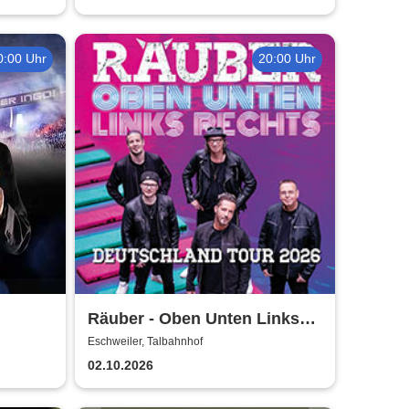
0:00 Uhr
20:00 Uhr
Räuber - Oben Unten Links
Rechts
Eschweiler, Talbahnhof
02.10.2026