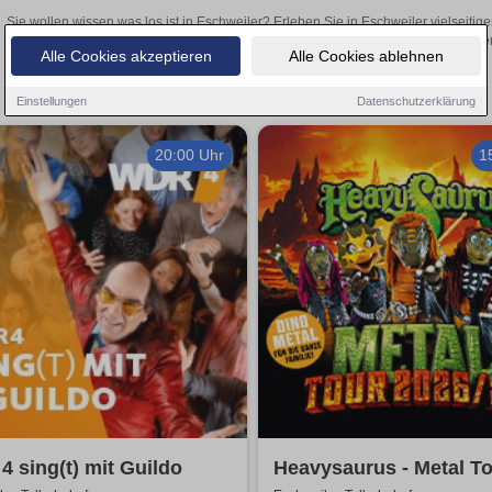
Sie wollen wissen was los ist in Eschweiler? Erleben Sie in Eschweiler vielseiti
Theateraufführungen oder aufregende Veranstaltungen in Eschweiler –
Alle Cookies akzeptieren
Alle Cookies ablehnen
Einstellungen
Datenschutzerklärung
20:00 Uhr
1
 sing(t) mit Guildo
Heavysaurus - Metal T