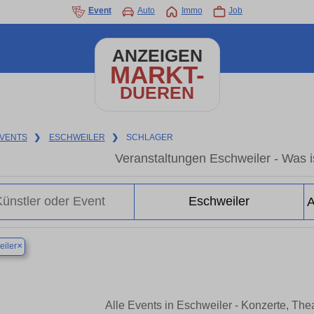
Event
Auto
Immo
Job
ANZEIGEN
MARKT-
DUEREN
VENTS
❯
ESCHWEILER
❯
SCHLAGER
Veranstaltungen Eschweiler - Was is
×
iler
Alle Events in Eschweiler - Konzerte, Th