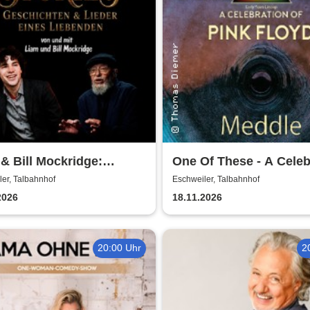
& Bill Mockridge:
One Of These - A Celeb
IES - Geschichten &
of Pink Floyd / Early Ye
er, Talbahnhof
Eschweiler, Talbahnhof
r eines Liebenden
Meddle
2026
18.11.2026
20:00 Uhr
2