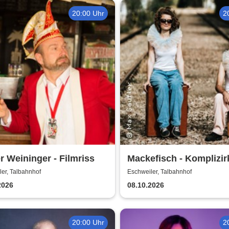
20:00 Uhr
2
r Weininger - Filmriss
Mackefisch - Komplizir
er, Talbahnhof
Eschweiler, Talbahnhof
2026
08.10.2026
20:00 Uhr
2