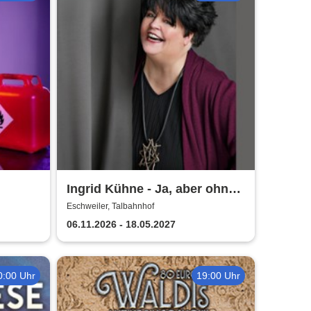
Ingrid Kühne - Ja, aber ohne
mich!
Eschweiler, Talbahnhof
06.11.2026 - 18.05.2027
0:00 Uhr
19:00 Uhr