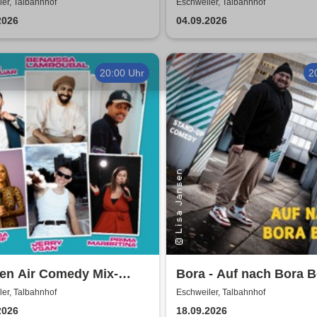
2026/27
er, Talbahnhof
Eschweiler, Talbahnhof
2026
04.09.2026
20:00 Uhr
2
en Air Comedy Mix-
Bora - Auf nach Bora B
- Khalid Bounouar,
er, Talbahnhof
Eschweiler, Talbahnhof
issa Lamroubal, Abeku
2026
18.09.2026