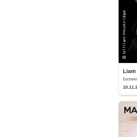
Liam 
STOR
Eschweil
Liede
10.11.