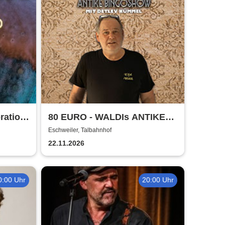
ration
80 EURO - WALDIs ANTIKE
ars:
BINGOSHOW
Eschweiler, Talbahnhof
22.11.2026
0:00 Uhr
20:00 Uhr