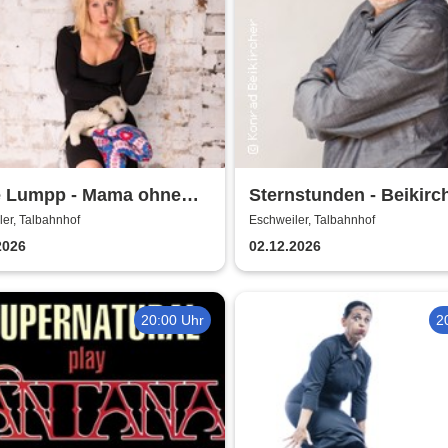
e Lumpp - Mama ohne
Sternstunden - Beikirc
und seine
er, Talbahnhof
Eschweiler, Talbahnhof
Dezembergeschichten
2026
02.12.2026
20:00 Uhr
2