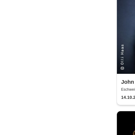
John 
im Do
Eschweil
14.10.