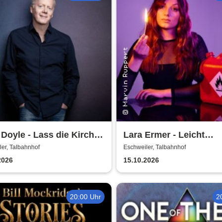
Doyle - Lass die Kirche
Lara Ermer - Leicht
rf
entflammbar
er, Talbahnhof
Eschweiler, Talbahnhof
2026
15.10.2026
20:00 Uhr
2