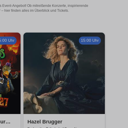
ges Event-Angebot! Ob mitreißende Konzerte, inspirierende
 hier finden alles im Überblick und Tickets.
5:00 Uhr
15:00 Uhr
our
Hazel Brugger