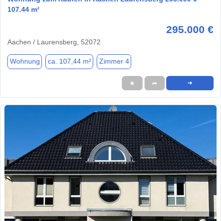
107.44 m²
295.000 €
Aachen / Laurensberg, 52072
Wohnung
ca. 107,44 m²
Zimmer 4
★
➦
➜