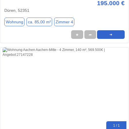
195.000 €
Düren, 52351
Wohnung
ca. 85,00 m²
Zimmer 4
★
➦
➜
1 / 1