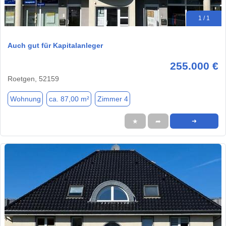
1 / 1
Auch gut für Kapitalanleger
255.000 €
Roetgen, 52159
Wohnung
ca. 87,00 m²
Zimmer 4
★
➦
➜