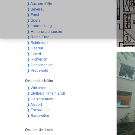
❯ Aachen-Mitte
❯ Beverau
❯ Forst
❯ Soers
❯ Laurensberg
❯ Hohenwaldhausen
❯ Rothe Erde
❯ Schönforst
❯ Haaren
❯ Lintert
❯ Richterich
❯ Driescher Hof
❯ Preuswald
Orte in der Nähe
❯ Würselen
❯ Stolberg (Rheinland)
❯ Herzogenrath
❯ Alsdorf
❯ Eschweiler
❯ Baesweiler
Orte im Umkreis