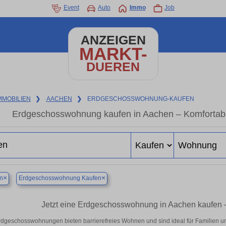
Event
Auto
Immo
Job
ANZEIGEN
MARKT-
DUEREN
MMOBILIEN
❯
AACHEN
❯
ERDGESCHOSSWOHNUNG-KAUFEN
Erdgeschosswohnung kaufen in Aachen – Komfortabl
×
×
n
Erdgeschosswohnung Kaufen
Jetzt eine Erdgeschosswohnung in Aachen kaufen – B
rdgeschosswohnungen bieten barrierefreies Wohnen und sind ideal für Familien u