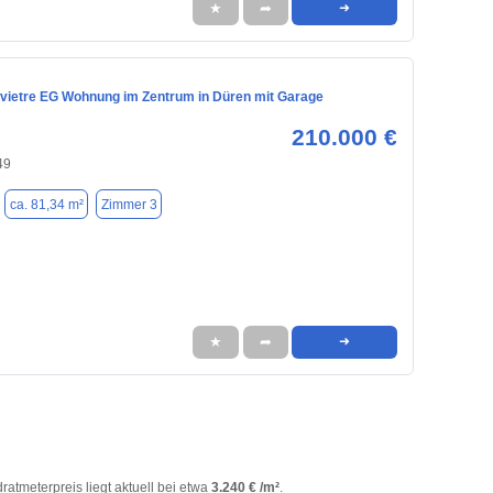
★
➦
➜
ovietre EG Wohnung im Zentrum in Düren mit Garage
210.000 €
49
ca. 81,34 m²
Zimmer 3
★
➦
➜
dratmeterpreis liegt aktuell bei etwa
3.240 € /m²
.