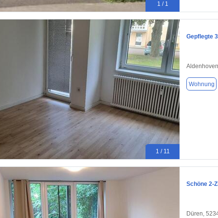
1 / 1
Gepflegte 
Aldenhoven
Wohnung
1 / 11
Schöne 2-Z
Düren, 523