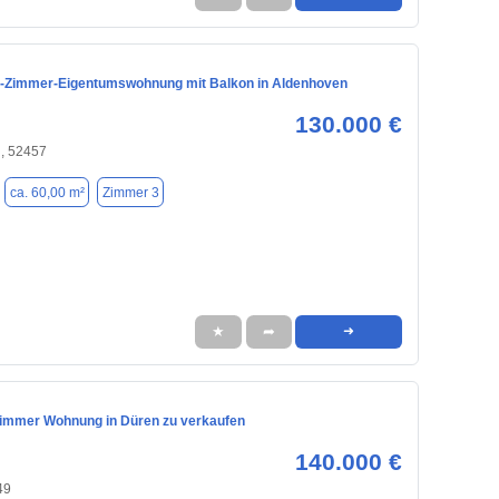
3-Zimmer-Eigentumswohnung mit Balkon in Aldenhoven
130.000 €
, 52457
ca. 60,00 m²
Zimmer 3
★
➦
➜
immer Wohnung in Düren zu verkaufen
140.000 €
49