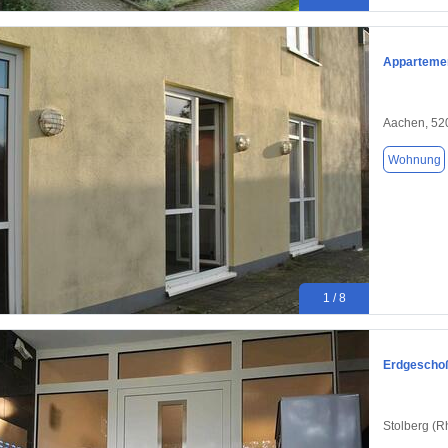
Apparteme
Aachen, 52
Wohnung
1 / 8
Erdgescho
Stolberg (R