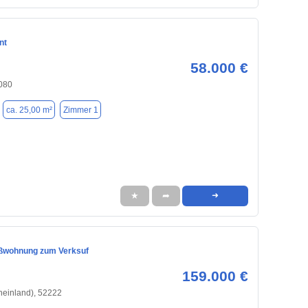
nt
58.000 €
080
ca. 25,00 m²
Zimmer 1
★
➦
➜
ßwohnung zum Verksuf
159.000 €
heinland), 52222