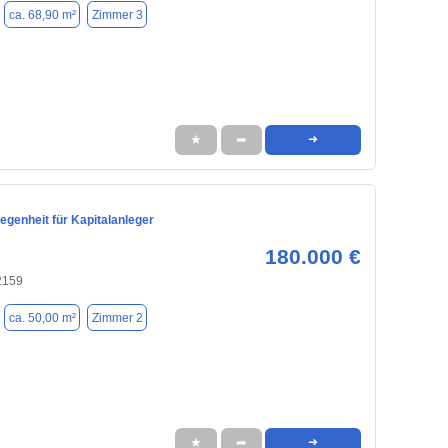
ca. 68,90 m²
Zimmer 3
★
➦
➜
egenheit für Kapitalanleger
180.000 €
2159
ca. 50,00 m²
Zimmer 2
★
➦
➜