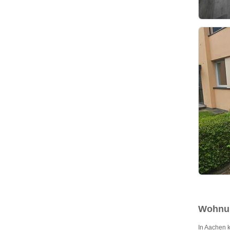
Wohnun
In Aachen 