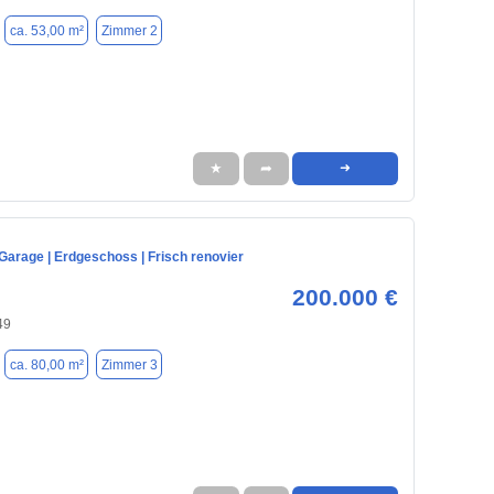
ca. 53,00 m²
Zimmer 2
★
➦
➜
Garage | Erdgeschoss | Frisch renovier
200.000 €
49
ca. 80,00 m²
Zimmer 3