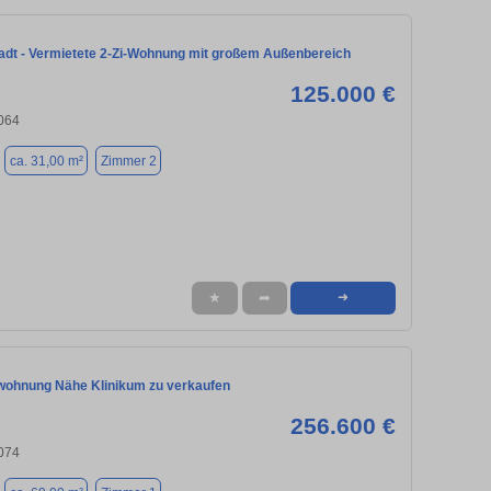
adt - Vermietete 2-Zi-Wohnung mit großem Außenbereich
125.000 €
064
ca. 31,00 m²
Zimmer 2
★
➦
➜
ohnung Nähe Klinikum zu verkaufen
256.600 €
074