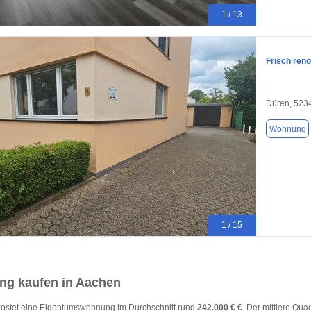
1 / 13
Frisch ren
Düren, 523
Wohnung
1 / 15
g kaufen in Aachen
kostet eine Eigentumswohnung im Durchschnitt rund
242.000 € €
. Der mittlere Qua