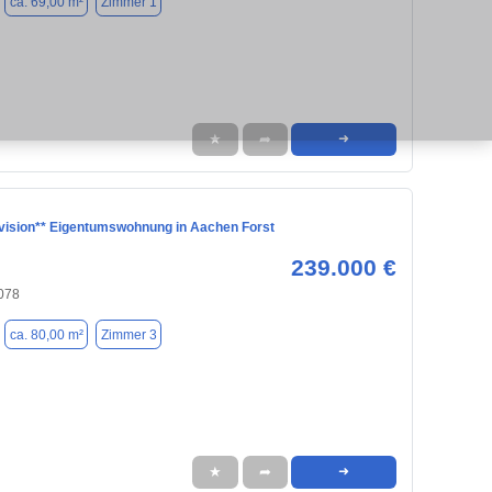
ca. 69,00 m²
Zimmer 1
★
➦
➜
vision** Eigentumswohnung in Aachen Forst
239.000 €
078
ca. 80,00 m²
Zimmer 3
★
➦
➜