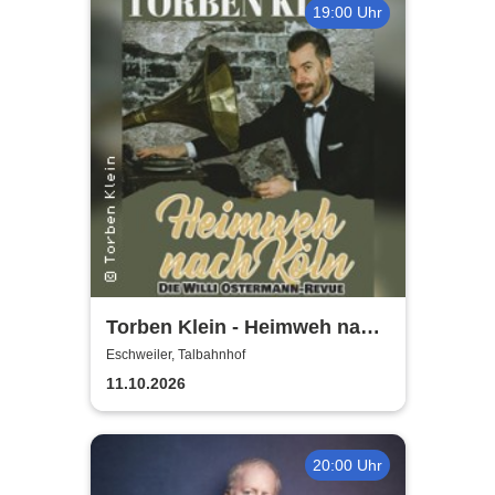
19:00 Uhr
Torben Klein - Heimweh nach
Köln - die Willi Ostermann
Eschweiler, Talbahnhof
Revue
11.10.2026
20:00 Uhr