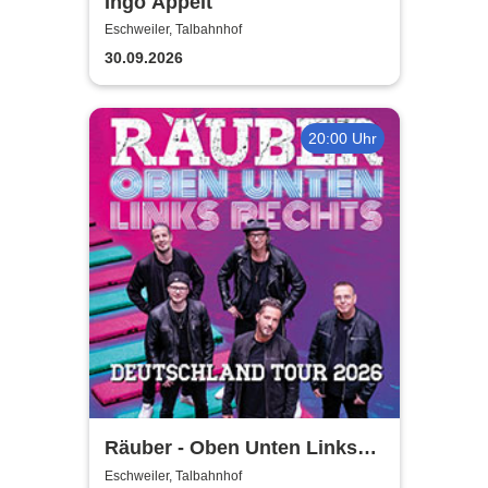
Ingo Appelt
Eschweiler, Talbahnhof
30.09.2026
20:00 Uhr
Räuber - Oben Unten Links
Rechts
Eschweiler, Talbahnhof