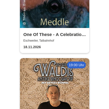
One Of These - A Celebration
of Pink Floyd / Early Years:
Eschweiler, Talbahnhof
Meddle
18.11.2026
19:00 Uhr