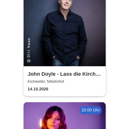
John Doyle - Lass die Kirche
im Dorf
Eschweiler, Talbahnhof
14.10.2026
20:00 Uhr