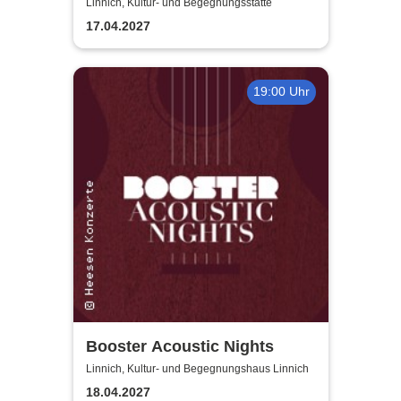
gegen einen schönen Abend?
Linnich, Kultur- und Begegnungsstätte
17.04.2027
19:00 Uhr
Booster Acoustic Nights
Linnich, Kultur- und Begegnungshaus Linnich
18.04.2027