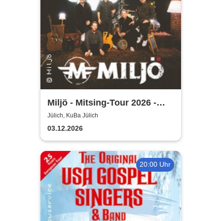
Miljö - Mitsing-Tour 2026 -
Unplugged
Jülich, KuBa Jülich
03.12.2026
20:00 Uhr