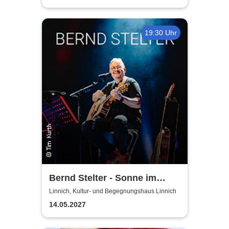
19:30 Uhr
Bernd Stelter - Sonne im
Herzen, Blödsinn im Kopp!
Linnich, Kultur- und Begegnungshaus Linnich
14.05.2027