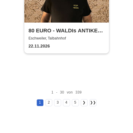
80 EURO - WALDIs ANTIKE
BINGOSHOW
Eschweiler, Talbahnhof
22.11.2026
1 - 30 von 339
1
2
3
4
5
❯
❯❯