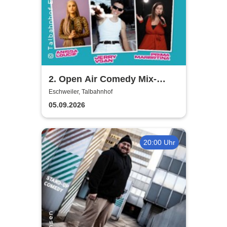
2. Open Air Comedy Mix-
Show - Khalid Bounouar,
Eschweiler, Talbahnhof
Benaissa Lamroubal, Abeku
05.09.2026
u. a.
20:00 Uhr