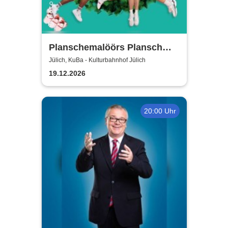
Planschemalöörs Plansch
und Gloria - Jülich /
Jülich, KuBa - Kulturbahnhof Jülich
Weihnachtsplansch 2026
19.12.2026
20:00 Uhr