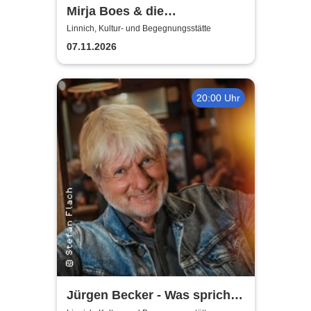
Mirja Boes & die
HonkeyDonkeys - carpfe
Linnich, Kultur- und Begegnungsstätte
diem!
07.11.2026
20:00 Uhr
Jürgen Becker - Was spricht