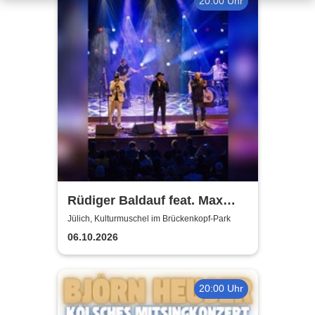
20:00 Uhr
Rüdiger Baldauf feat. Max
Mutzke
Jülich, Kulturmuschel im Brückenkopf-Park
06.10.2026
20:00 Uhr