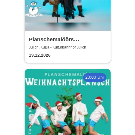
Planschemalöörs
Kinderweihnachtsplansch -
Jülich, KuBa - Kulturbahnhof Jülich
Jülich
19.12.2026
20:00 Uhr