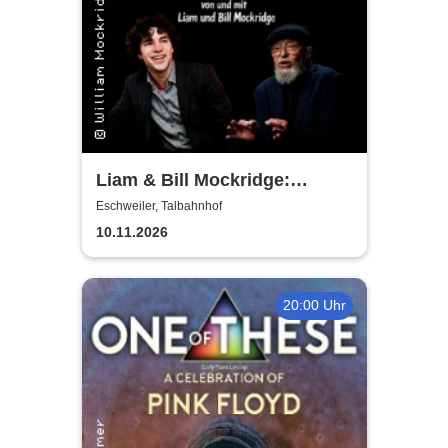
Liam & Bill Mockridge:
STORIES - Geschichten &
Eschweiler, Talbahnhof
Lieder eines Liebenden
10.11.2026
20:00 Uhr