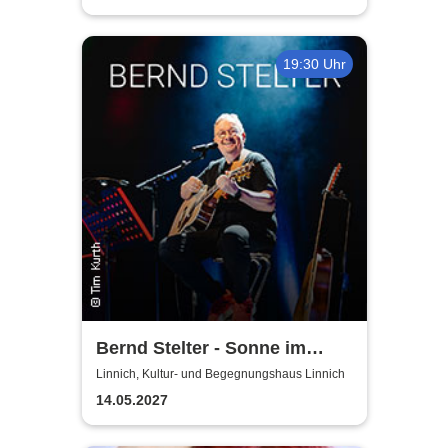
19:30 Uhr
Bernd Stelter - Sonne im
Herzen, Blödsinn im Kopp!
Linnich, Kultur- und Begegnungshaus Linnich
14.05.2027