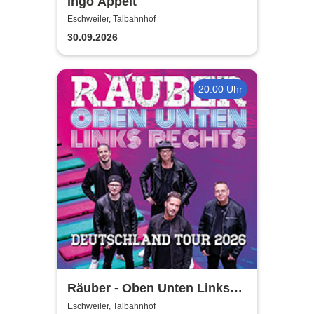
Ingo Appelt
Eschweiler, Talbahnhof
30.09.2026
20:00 Uhr
Räuber - Oben Unten Links
Rechts
Eschweiler, Talbahnhof