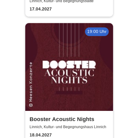
gegen einen schönen Abend?
Linnich, Kultur- und Begegnungsstätte
17.04.2027
19:00 Uhr
Booster Acoustic Nights
Linnich, Kultur- und Begegnungshaus Linnich
18.04.2027