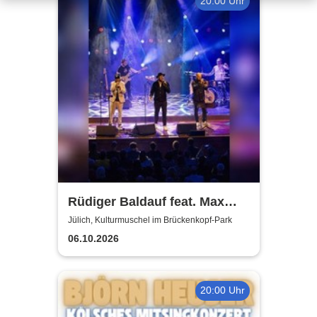
20:00 Uhr
Rüdiger Baldauf feat. Max
Mutzke
Jülich, Kulturmuschel im Brückenkopf-Park
06.10.2026
20:00 Uhr