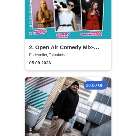
2. Open Air Comedy Mix-
Show - Khalid Bounouar,
Eschweiler, Talbahnhof
Benaissa Lamroubal, Abeku
05.09.2026
u. a.
20:00 Uhr