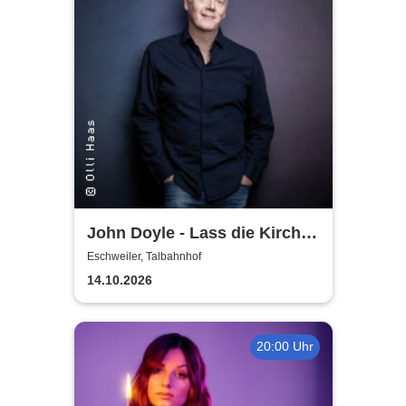
John Doyle - Lass die Kirche
im Dorf
Eschweiler, Talbahnhof
14.10.2026
20:00 Uhr