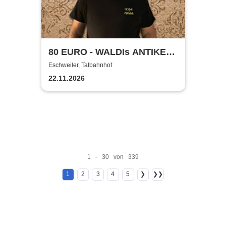
80 EURO - WALDIs ANTIKE
BINGOSHOW
Eschweiler, Talbahnhof
22.11.2026
1 - 30 von 339
1
2
3
4
5
❯
❯❯