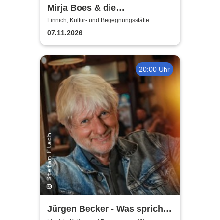
Mirja Boes & die
HonkeyDonkeys - carpfe
Linnich, Kultur- und Begegnungsstätte
diem!
07.11.2026
20:00 Uhr
Jürgen Becker - Was spricht