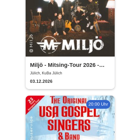
Miljö - Mitsing-Tour 2026 -
Unplugged
Jülich, KuBa Jülich
03.12.2026
20:00 Uhr