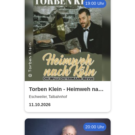
19:00 Uhr
Torben Klein - Heimweh nach
Köln - die Willi Ostermann
Eschweiler, Talbahnhof
Revue
11.10.2026
20:00 Uhr