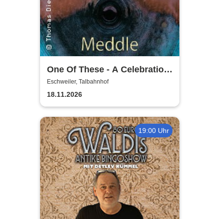
One Of These - A Celebration
of Pink Floyd / Early Years:
Eschweiler, Talbahnhof
Meddle
18.11.2026
19:00 Uhr