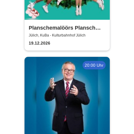
Planschemalöörs Plansch
und Gloria - Jülich /
Jülich, KuBa - Kulturbahnhof Jülich
Weihnachtsplansch 2026
19.12.2026
20:00 Uhr