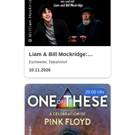
Liam & Bill Mockridge:
STORIES - Geschichten &
Eschweiler, Talbahnhof
Lieder eines Liebenden
10.11.2026
20:00 Uhr