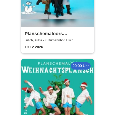
Planschemalöörs
Kinderweihnachtsplansch -
Jülich, KuBa - Kulturbahnhof Jülich
Jülich
19.12.2026
20:00 Uhr