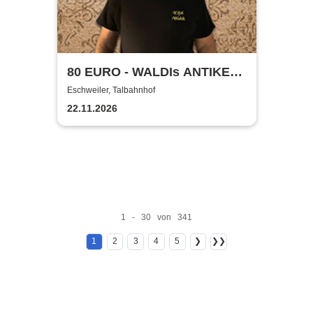
80 EURO - WALDIs ANTIKE
BINGOSHOW
Eschweiler, Talbahnhof
22.11.2026
1 - 30 von 341
1
2
3
4
5
❯
❯❯