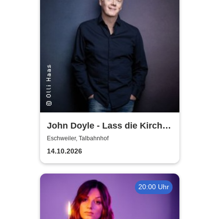
John Doyle - Lass die Kirche
im Dorf
Eschweiler, Talbahnhof
14.10.2026
20:00 Uhr