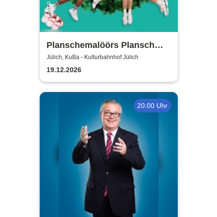
Planschemalöörs Plansch
und Gloria - Jülich /
Jülich, KuBa - Kulturbahnhof Jülich
Weihnachtsplansch 2026
19.12.2026
20:00 Uhr