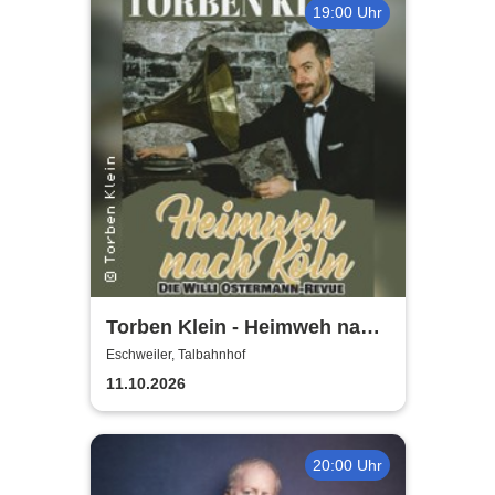
19:00 Uhr
Torben Klein - Heimweh nach
Köln - die Willi Ostermann
Eschweiler, Talbahnhof
Revue
11.10.2026
20:00 Uhr