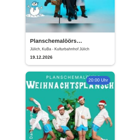
Planschemalöörs
Kinderweihnachtsplansch -
Jülich, KuBa - Kulturbahnhof Jülich
Jülich
19.12.2026
20:00 Uhr