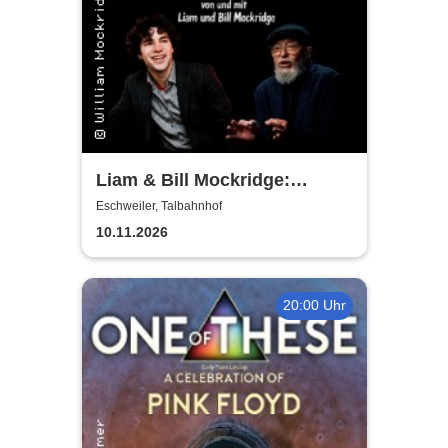
Liam & Bill Mockridge:
STORIES - Geschichten &
Eschweiler, Talbahnhof
Lieder eines Liebenden
10.11.2026
20:00 Uhr