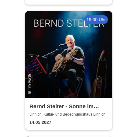
19:30 Uhr
Bernd Stelter - Sonne im
Herzen, Blödsinn im Kopp!
Linnich, Kultur- und Begegnungshaus Linnich
14.05.2027