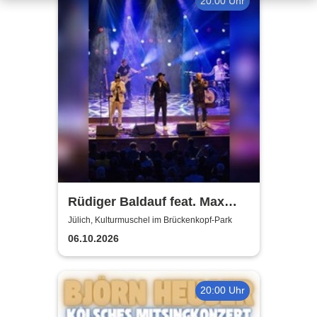
20:00 Uhr
Rüdiger Baldauf feat. Max
Mutzke
Jülich, Kulturmuschel im Brückenkopf-Park
06.10.2026
20:00 Uhr