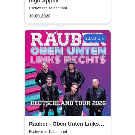
Ingo Appelt
Eschweiler, Talbahnhof
30.09.2026
20:00 Uhr
Räuber - Oben Unten Links
Rechts
Eschweiler, Talbahnhof