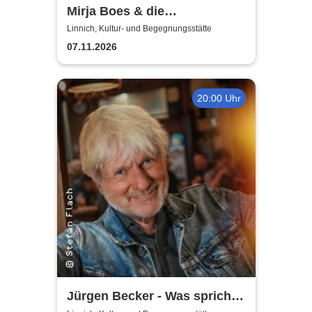
Mirja Boes & die
HonkeyDonkeys - carpfe
Linnich, Kultur- und Begegnungsstätte
diem!
07.11.2026
20:00 Uhr
Jürgen Becker - Was spricht