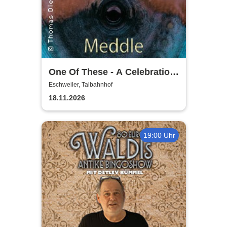
One Of These - A Celebration
of Pink Floyd / Early Years:
Eschweiler, Talbahnhof
Meddle
18.11.2026
19:00 Uhr