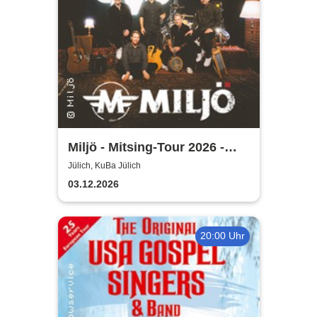
Miljö - Mitsing-Tour 2026 -
Unplugged
Jülich, KuBa Jülich
03.12.2026
20:00 Uhr