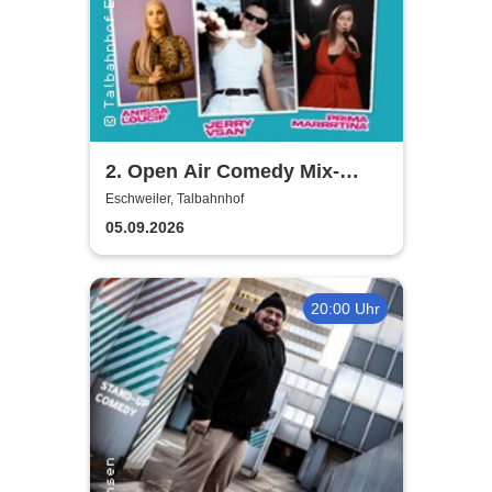
2. Open Air Comedy Mix-
Show - Khalid Bounouar,
Eschweiler, Talbahnhof
Benaissa Lamroubal, Abeku
05.09.2026
u. a.
20:00 Uhr