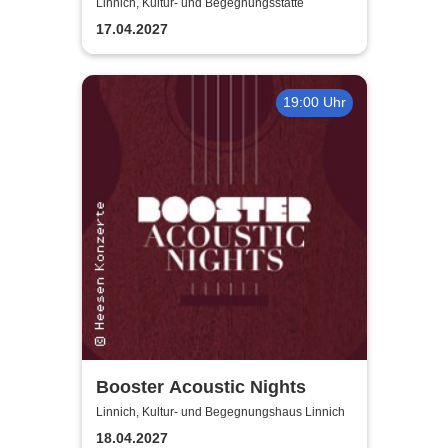
gegen einen schönen Abend?
Linnich, Kultur- und Begegnungsstätte
17.04.2027
19:00 Uhr
Booster Acoustic Nights
Linnich, Kultur- und Begegnungshaus Linnich
18.04.2027