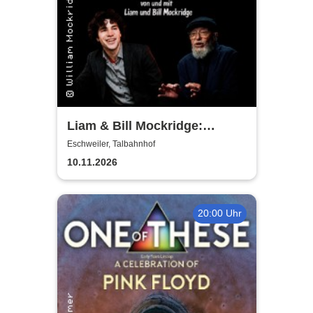
Liam & Bill Mockridge:
STORIES - Geschichten &
Eschweiler, Talbahnhof
Lieder eines Liebenden
10.11.2026
20:00 Uhr