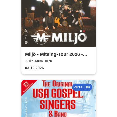
Miljö - Mitsing-Tour 2026 -
Unplugged
Jülich, KuBa Jülich
03.12.2026
20:00 Uhr