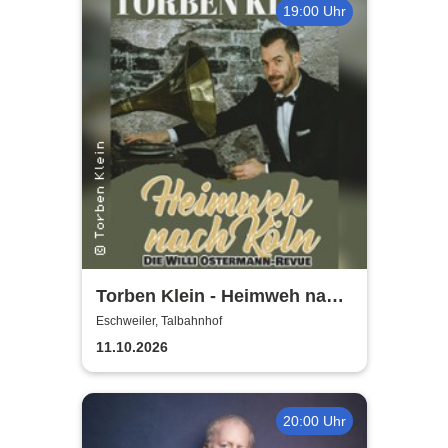
19:00 Uhr
Torben Klein - Heimweh nach
Köln - die Willi Ostermann
Eschweiler, Talbahnhof
Revue
11.10.2026
20:00 Uhr