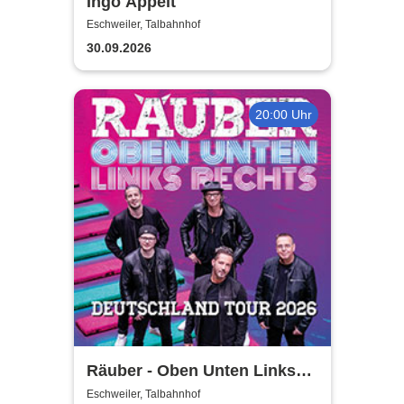
Ingo Appelt
Eschweiler, Talbahnhof
30.09.2026
20:00 Uhr
Räuber - Oben Unten Links
Rechts
Eschweiler, Talbahnhof