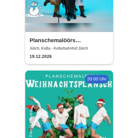
Planschemalöörs
Kinderweihnachtsplansch -
Jülich, KuBa - Kulturbahnhof Jülich
Jülich
19.12.2026
20:00 Uhr