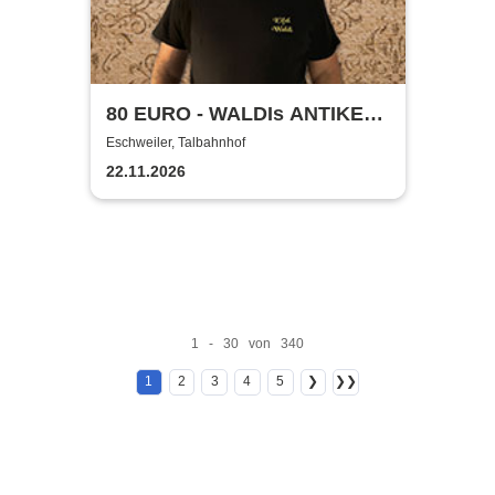
80 EURO - WALDIs ANTIKE
BINGOSHOW
Eschweiler, Talbahnhof
22.11.2026
1 - 30 von 340
1
2
3
4
5
❯
❯❯