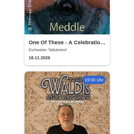
One Of These - A Celebration
of Pink Floyd / Early Years:
Eschweiler, Talbahnhof
Meddle
18.11.2026
19:00 Uhr