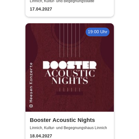
gegen einen schönen Abend?
Linnich, Kultur- und Begegnungsstätte
17.04.2027
19:00 Uhr
Booster Acoustic Nights
Linnich, Kultur- und Begegnungshaus Linnich
18.04.2027