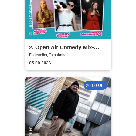
2. Open Air Comedy Mix-
Show - Khalid Bounouar,
Eschweiler, Talbahnhof
Benaissa Lamroubal, Abeku
05.09.2026
u. a.
20:00 Uhr