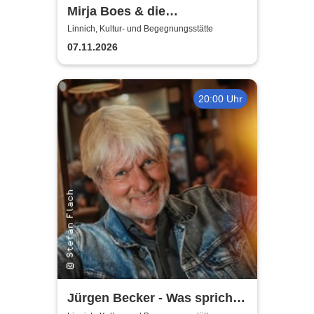
Mirja Boes & die
HonkeyDonkeys - carpfe
Linnich, Kultur- und Begegnungsstätte
diem!
07.11.2026
20:00 Uhr
Jürgen Becker - Was spricht