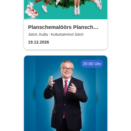
Planschemalöörs Plansch
und Gloria - Jülich /
Jülich, KuBa - Kulturbahnhof Jülich
Weihnachtsplansch 2026
19.12.2026
20:00 Uhr