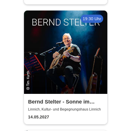
19:30 Uhr
Bernd Stelter - Sonne im
Herzen, Blödsinn im Kopp!
Linnich, Kultur- und Begegnungshaus Linnich
14.05.2027