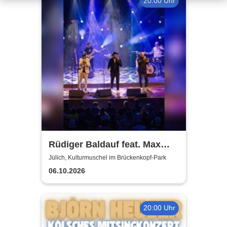
20:00 Uhr
Rüdiger Baldauf feat. Max
Mutzke
Jülich, Kulturmuschel im Brückenkopf-Park
06.10.2026
20:00 Uhr