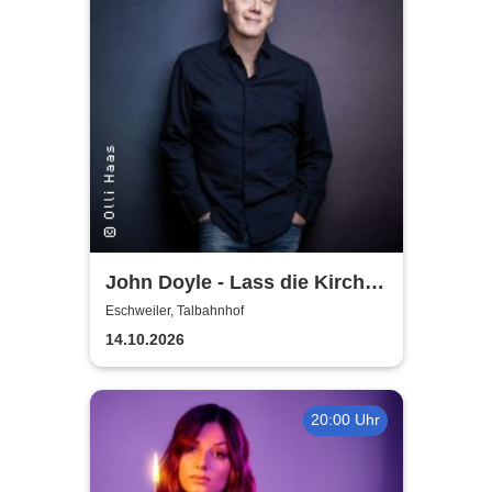
John Doyle - Lass die Kirche
im Dorf
Eschweiler, Talbahnhof
14.10.2026
20:00 Uhr